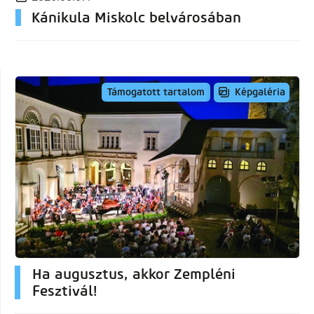
Kánikula Miskolc belvárosában
Képgaléria
Támogatott tartalom
Ha augusztus, akkor Zempléni
Fesztivál!