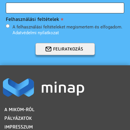
Felhasználási feltételek
A felhasználási feltételeket megismertem és elfogadom.
Adatvédelmi nyilatkozat
FELIRATKOZÁS
LÁBLÉC
A MIKOM-RÓL
PÁLYÁZATOK
IMPRESSZUM