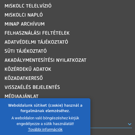
MISKOLC TELELVÍZIÓ
MISKOLCI NAPLÓ
MINAP ARCHÍVUM
FELHASZNÁLÁSI FELTÉTELEK
ADATVÉDELMI TÁJÉKOZTATÓ
SÜTI TÁJÉKOZTATÓ
AKADÁLYMENTESÍTÉSI NYILATKOZAT
KÖZÉRDEKŰ ADATOK
KÖZADATKERESŐ
VISSZAÉLÉS BEJELENTÉS
MÉDIAAJÁNLAT
OLDALTÉRKÉP
Weboldalunk sütiket (cookie) használ a
forgalmának elemzéséhez.
A weboldalon való böngészéshez kérjük
ROVATOK
engedélyezze a sütik használatát!
További információk