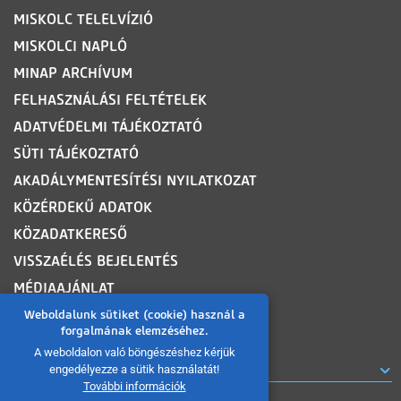
MISKOLC TELELVÍZIÓ
MISKOLCI NAPLÓ
MINAP ARCHÍVUM
FELHASZNÁLÁSI FELTÉTELEK
ADATVÉDELMI TÁJÉKOZTATÓ
SÜTI TÁJÉKOZTATÓ
AKADÁLYMENTESÍTÉSI NYILATKOZAT
KÖZÉRDEKŰ ADATOK
KÖZADATKERESŐ
VISSZAÉLÉS BEJELENTÉS
MÉDIAAJÁNLAT
OLDALTÉRKÉP
Weboldalunk sütiket (cookie) használ a
forgalmának elemzéséhez.
A weboldalon való böngészéshez kérjük
ROVATOK
engedélyezze a sütik használatát!
További információk