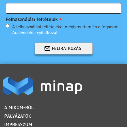
Felhasználási feltételek
A felhasználási feltételeket megismertem és elfogadom.
Adatvédelmi nyilatkozat
FELIRATKOZÁS
LÁBLÉC
A MIKOM-RÓL
PÁLYÁZATOK
IMPRESSZUM