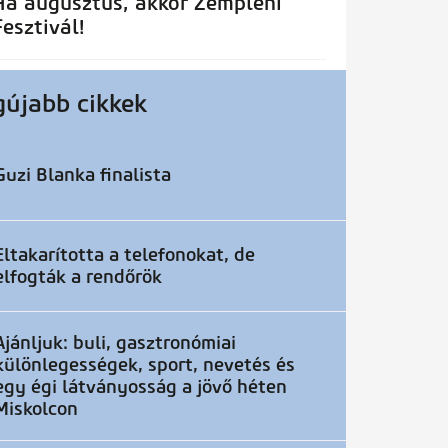
Ha augusztus, akkor Zempléni
Fesztivál!
gújabb cikkek
Guzi Blanka finalista
Eltakarította a telefonokat, de
elfogták a rendőrök
Ajánljuk: buli, gasztronómiai
különlegességek, sport, nevetés és
egy égi látványosság a jövő héten
Miskolcon