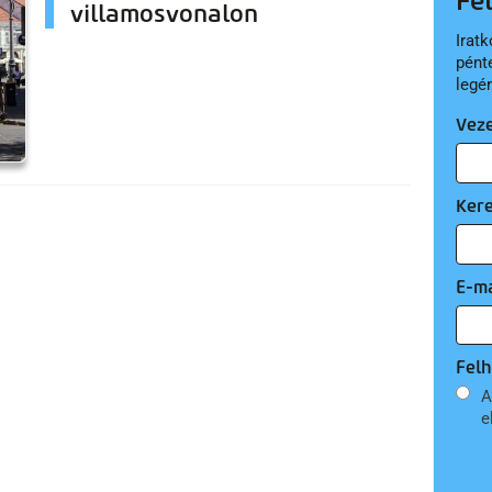
Fe
villamosvonalon
Iratk
pént
legé
Vez
Ker
E-ma
Felh
A
e