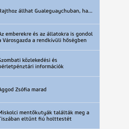
Rajthoz állhat Gualeguaychuban, ha...
Az emberekre és az állatokra is gondol
a Városgazda a rendkívüli hőségben
Szombati közlekedési és
bérletpénztári információk
Aggod Zsófia marad
Miskolci mentőkutyák találták meg a
Tiszában eltűnt fiú holttestét