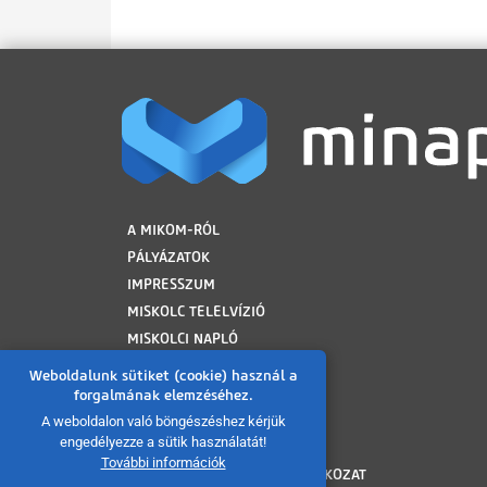
LÁBLÉC
A MIKOM-RÓL
PÁLYÁZATOK
IMPRESSZUM
MISKOLC TELELVÍZIÓ
MISKOLCI NAPLÓ
MINAP ARCHÍVUM
Weboldalunk sütiket (cookie) használ a
FELHASZNÁLÁSI FELTÉTELEK
forgalmának elemzéséhez.
ADATVÉDELMI TÁJÉKOZTATÓ
A weboldalon való böngészéshez kérjük
engedélyezze a sütik használatát!
SÜTI TÁJÉKOZTATÓ
További információk
AKADÁLYMENTESÍTÉSI NYILATKOZAT