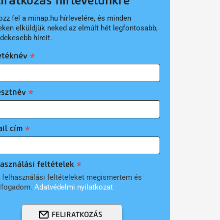
liratkozás hírlevelünkre
ozz fel a minap.hu hírlevelére, és minden
eken elküldjük neked az elmúlt hét legfontosabb,
rdekesebb híreit.
etéknév
esztnév
il cím
asználási feltételek
 felhasználási feltételeket megismertem és
lfogadom.
Adatvédelmi nyilatkozat
FELIRATKOZÁS