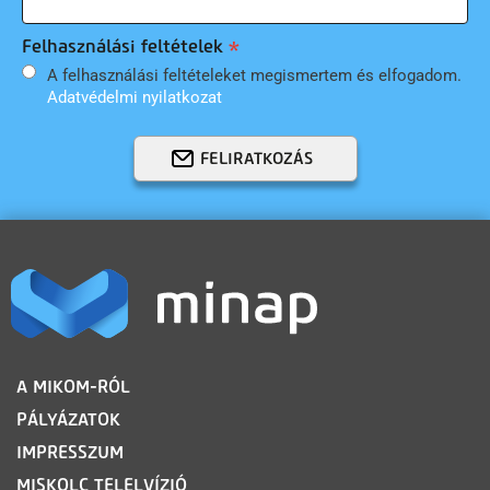
Felhasználási feltételek
A felhasználási feltételeket megismertem és elfogadom.
Adatvédelmi nyilatkozat
FELIRATKOZÁS
LÁBLÉC
A MIKOM-RÓL
PÁLYÁZATOK
IMPRESSZUM
MISKOLC TELELVÍZIÓ