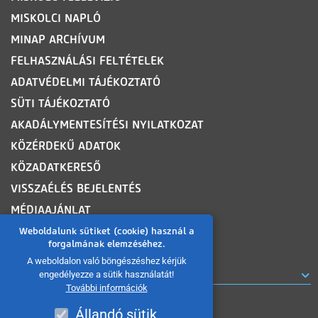
MISKOLCI NAPLÓ
MINAP ARCHÍVUM
FELHASZNÁLÁSI FELTÉTELEK
ADATVÉDELMI TÁJÉKOZTATÓ
SÜTI TÁJÉKOZTATÓ
AKADÁLYMENTESÍTÉSI NYILATKOZAT
KÖZÉRDEKŰ ADATOK
KÖZADATKERESŐ
VISSZAÉLÉS BEJELENTÉS
MÉDIAAJÁNLAT
OLDALTÉRKÉP
Weboldalunk sütiket (cookie) használ a
forgalmának elemzéséhez.
A weboldalon való böngészéshez kérjük
ROVATOK
engedélyezze a sütik használatát!
További információk
Állandó sütik