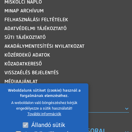
MISKOLCI NAPLÓ
MINAP ARCHÍVUM
FELHASZNÁLÁSI FELTÉTELEK
ADATVÉDELMI TÁJÉKOZTATÓ
SÜTI TÁJÉKOZTATÓ
AKADÁLYMENTESÍTÉSI NYILATKOZAT
KÖZÉRDEKŰ ADATOK
KÖZADATKERESŐ
VISSZAÉLÉS BEJELENTÉS
MÉDIAAJÁNLAT
OLDALTÉRKÉP
Weboldalunk sütiket (cookie) használ a
forgalmának elemzéséhez.
A weboldalon való böngészéshez kérjük
ROVATOK
engedélyezze a sütik használatát!
További információk
Állandó sütik
A MISKOLC TV KORÁBBI MŰSORAI