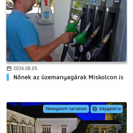
2026.08.05.
Nőnek az üzemanyagárak Miskolcon is
Képgaléria
Támogatott tartalom