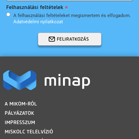
Felhasználási feltételek
A felhasználási feltételeket megismertem és elfogadom.
Adatvédelmi nyilatkozat
FELIRATKOZÁS
LÁBLÉC
A MIKOM-RÓL
PÁLYÁZATOK
IMPRESSZUM
MISKOLC TELELVÍZIÓ