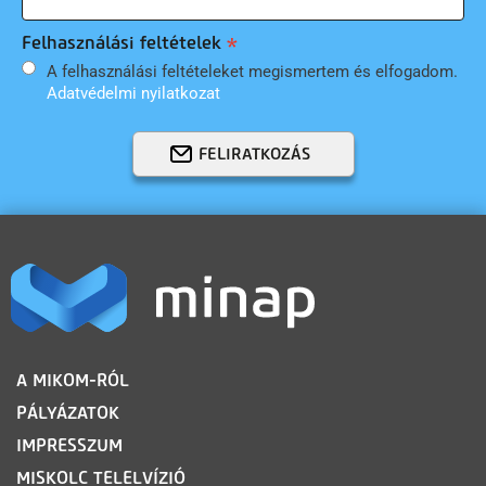
Felhasználási feltételek
A felhasználási feltételeket megismertem és elfogadom.
Adatvédelmi nyilatkozat
FELIRATKOZÁS
LÁBLÉC
A MIKOM-RÓL
PÁLYÁZATOK
IMPRESSZUM
MISKOLC TELELVÍZIÓ