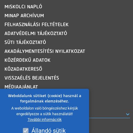
MISKOLCI NAPLÓ
MINAP ARCHÍVUM
FELHASZNÁLÁSI FELTÉTELEK
ADATVÉDELMI TÁJÉKOZTATÓ
SÜTI TÁJÉKOZTATÓ
AKADÁLYMENTESÍTÉSI NYILATKOZAT
KÖZÉRDEKŰ ADATOK
KÖZADATKERESŐ
VISSZAÉLÉS BEJELENTÉS
MÉDIAAJÁNLAT
OLDALTÉRKÉP
Weboldalunk sütiket (cookie) használ a
forgalmának elemzéséhez.
A weboldalon való böngészéshez kérjük
ROVATOK
engedélyezze a sütik használatát!
További információk
Állandó sütik