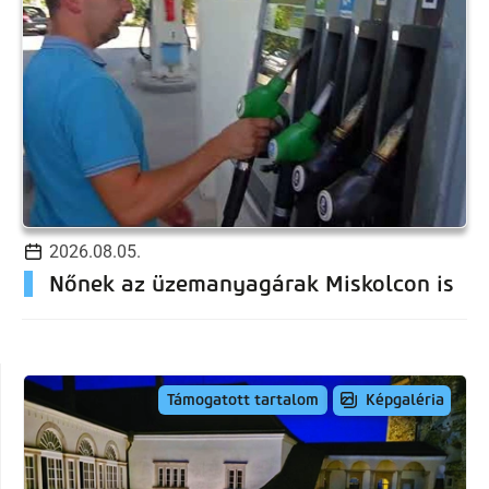
2026.08.05.
Nőnek az üzemanyagárak Miskolcon is
Képgaléria
Támogatott tartalom