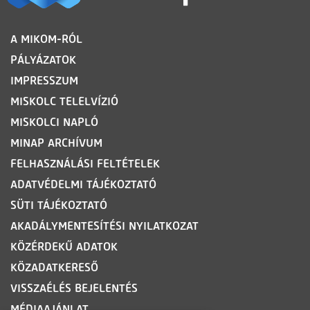
LÁBLÉC
A MIKOM-RÓL
PÁLYÁZATOK
IMPRESSZUM
MISKOLC TELELVÍZIÓ
MISKOLCI NAPLÓ
MINAP ARCHÍVUM
FELHASZNÁLÁSI FELTÉTELEK
ADATVÉDELMI TÁJÉKOZTATÓ
SÜTI TÁJÉKOZTATÓ
AKADÁLYMENTESÍTÉSI NYILATKOZAT
KÖZÉRDEKŰ ADATOK
KÖZADATKERESŐ
VISSZAÉLÉS BEJELENTÉS
MÉDIAAJÁNLAT