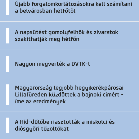
Újabb forgalomkorlátozásokra kell számítani
a belvárosban hétfőtől
A napsütést gomolyfelhők és zivaratok
szakíthatják meg hétfőn
Nagyon megverték a DVTK-t
Magyarország legjobb hegyikerékpárosai
Lillafüreden küzdöttek a bajnoki címért -
íme az eredmények
A Híd-dűlőbe riasztották a miskolci és
diósgyőri tűzoltókat