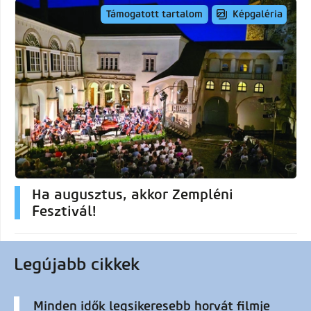
Képgaléria
Támogatott tartalom
Ha augusztus, akkor Zempléni
Fesztivál!
Legújabb cikkek
Minden idők legsikeresebb horvát filmje