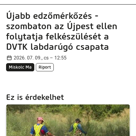
Újabb edzőmérkőzés -
szombaton az Újpest ellen
folytatja felkészülését a
DVTK labdarúgó csapata
2026. 07. 09., cs – 12:55
Miskolc Ma
Riport
Ez is érdekelhet