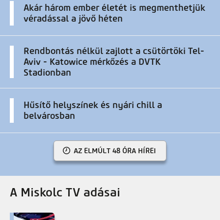
Akár három ember életét is megmenthetjük
véradással a jövő héten
Rendbontás nélkül zajlott a csütörtöki Tel-
Aviv - Katowice mérkőzés a DVTK
Stadionban
Hűsítő helyszínek és nyári chill a
belvárosban
AZ ELMÚLT 48 ÓRA HÍREI
A Miskolc TV adásai