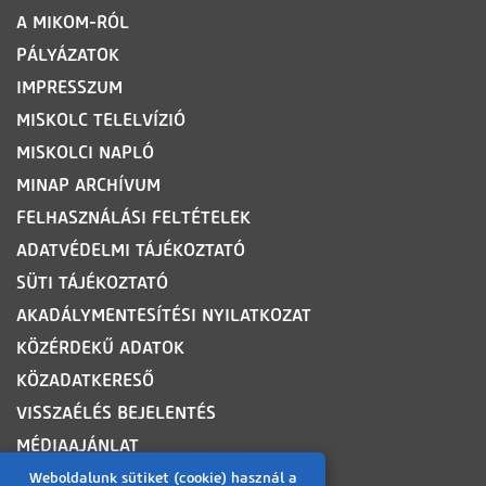
LÁBLÉC
A MIKOM-RÓL
PÁLYÁZATOK
IMPRESSZUM
MISKOLC TELELVÍZIÓ
MISKOLCI NAPLÓ
MINAP ARCHÍVUM
FELHASZNÁLÁSI FELTÉTELEK
ADATVÉDELMI TÁJÉKOZTATÓ
SÜTI TÁJÉKOZTATÓ
AKADÁLYMENTESÍTÉSI NYILATKOZAT
KÖZÉRDEKŰ ADATOK
KÖZADATKERESŐ
VISSZAÉLÉS BEJELENTÉS
MÉDIAAJÁNLAT
OLDALTÉRKÉP
Weboldalunk sütiket (cookie) használ a