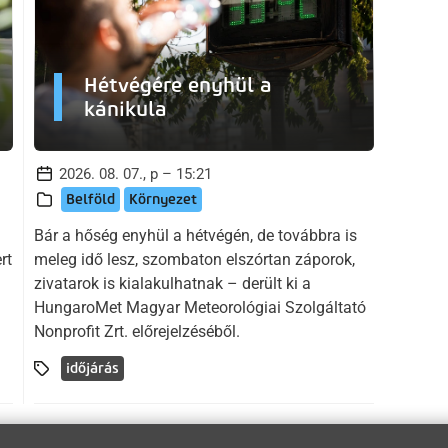
Hétvégére enyhül a
kánikula
2026. 08. 07., p – 15:21
Belföld
Környezet
a
Bár a hőség enyhül a hétvégén, de továbbra is
rt
meleg idő lesz, szombaton elszórtan záporok,
zivatarok is kialakulhatnak – derült ki a
HungaroMet Magyar Meteorológiai Szolgáltató
Nonprofit Zrt. előrejelzéséből.
időjárás