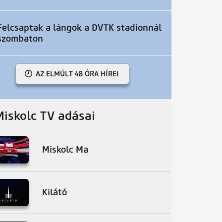
Felcsaptak a lángok a DVTK stadionnál
szombaton
AZ ELMÚLT 48 ÓRA HÍREI
Miskolc TV adásai
Miskolc Ma
Kilátó