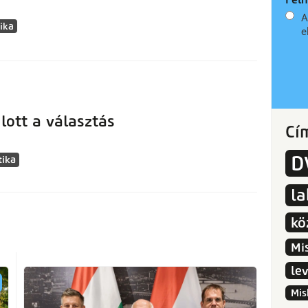
A
tika
e
lott a választás
Cí
D
tika
l
kö
Mi
le
Mis