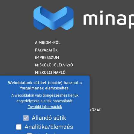
LÁBLÉC
A MIKOM-RÓL
PÁLYÁZATOK
IMPRESSZUM
MISKOLC TELELVÍZIÓ
MISKOLCI NAPLÓ
MINAP ARCHÍVUM
Weboldalunk sütiket (cookie) használ a
FELHASZNÁLÁSI FELTÉTELEK
forgalmának elemzéséhez.
ADATVÉDELMI TÁJÉKOZTATÓ
A weboldalon való böngészéshez kérjük
engedélyezze a sütik használatát!
SÜTI TÁJÉKOZTATÓ
További információk
AKADÁLYMENTESÍTÉSI NYILATKOZAT
Állandó sütik
KÖZÉRDEKŰ ADATOK
KÖZADATKERESŐ
Analitika/Elemzés
VISSZAÉLÉS BEJELENTÉS