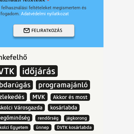
 felhasználási feltételeket megismertem és
lfogadom.
Adatvédelmi nyilatkozat
FELIRATKOZÁS
mkefelhő
VTK
időjárás
abdarúgás
programajánló
zlekedés
MVK
Akkor és most
skolci Városgazda
kosárlabda
vegőminőség
rendőrség
jégkorong
kolci Egyetem
ünnep
DVTK kosárlabda