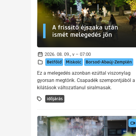
A frissítő éjszaka után
ismét melegedés jön
2026. 08. 09., v – 07:00
Belföld
Miskolc
Borsod-Abaúj-Zemplén
Ez a melegedés azonban ezúttal viszonylag
gyorsan megtörik. Csapadék szempontjából a
kilátások változatlanul siralmasak.
időjárás