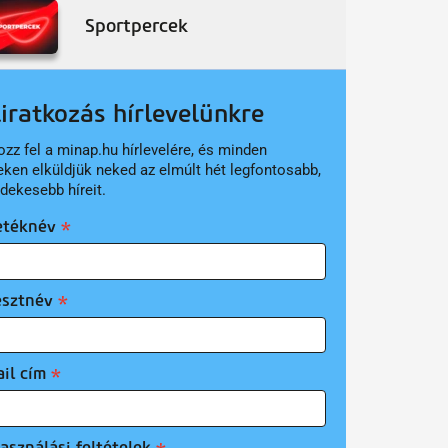
Sportpercek
liratkozás hírlevelünkre
ozz fel a minap.hu hírlevelére, és minden
eken elküldjük neked az elmúlt hét legfontosabb,
rdekesebb híreit.
etéknév
esztnév
il cím
asználási feltételek