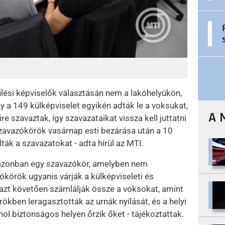
lési képviselők választásán nem a lakóhelyükön,
a 149 külképviselet egyikén adták le a voksukat,
A 
ire szavaztak, így szavazataikat vissza kell juttatni
 szavazókörök vasárnap esti bezárása után a 10
k a szavazatokat - adta hírül az MTI.
 azonban egy szavazókör, amelyben nem
körök ugyanis várják a külképviseleti és
 azt követően számlálják össze a voksokat, amint
kben leragasztották az urnák nyílását, és a helyi
ahol biztonságos helyen őrzik őket - tájékoztattak.