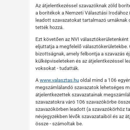
Az átjelentkezéssel szavazóknak zöld borít
a borítékok a Nemzeti Választási Irodához 
leadott szavazatokat tartalmazó urnáknak c
tették hozzá.
Ezt követően az NVI választókerületenként 
eljuttatja a megfelelő választókerületekbe. 
bizottságnak, amely felbontja a szavazás éj
külképviseleteken és az átjelentkezéssel le
voksokat - tudatták.
A
www.valasztas.hu
oldal mind a 106 egyén
megszámlálandó szavazatok lehetséges ma
átjelentkezettek szavazatainak megszámlálá
szavazatokra váró 106 szavazókörbe összes
szavazókörben leadott (a szavazókörhöz tar
névjegyzékben lévők szavazataiból és az át
össze - számoltak be.