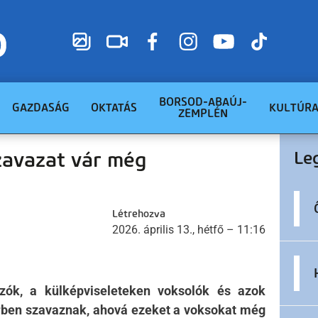
BORSOD-ABAÚJ-
GAZDASÁG
OKTATÁS
KULTÚR
ZEMPLÉN
zavazat vár még
Le
Létrehozva
2026. április 13., hétfő – 11:16
zók, a külképviseleteken voksolók és azok
örben szavaznak, ahová ezeket a voksokat még