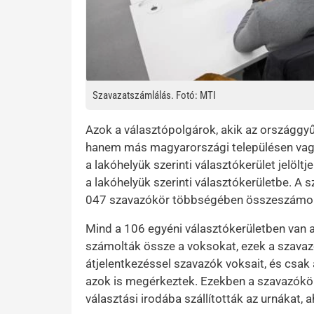
Szavazatszámlálás. Fotó: MTI
Azok a választópolgárok, akik az országgyű
hanem más magyarországi településen vagy 
a lakóhelyük szerinti választókerület jelöltje
a lakóhelyük szerinti választókerületbe. A
047 szavazókör többségében összeszámoltá
Mind a 106 egyéni választókerületben van
számolták össze a voksokat, ezek a szavazó
átjelentkezéssel szavazók voksait, és csak
azok is megérkeztek. Ezekben a szavazókörö
választási irodába szállították az urnákat, 