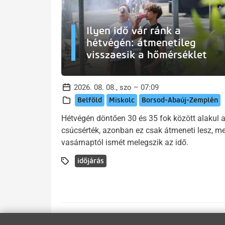
Ilyen idő vár ránk a
hétvégén: átmenetileg
visszaesik a hőmérséklet
2026. 08. 08., szo – 07:09
Belföld
Miskolc
Borsod-Abaúj-Zemplén
Hétvégén döntően 30 és 35 fok között alakul 
csúcsérték, azonban ez csak átmeneti lesz, me
vasárnaptól ismét melegszik az idő.
időjárás