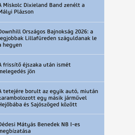
A Miskolc Dixieland Band zenélt a
Mályi Plázson
Downhill Országos Bajnokság 2026: a
legjobbak Lillafüreden száguldanak le
a hegyen
A frissítő éjszaka után ismét
melegedés jön
A tetejére borult az egyik autó, miután
karambolozott egy másik járművel
Hejőbába és Sajószöged között
Dédesi Mátyás Benedek NB I-es
megbízatása