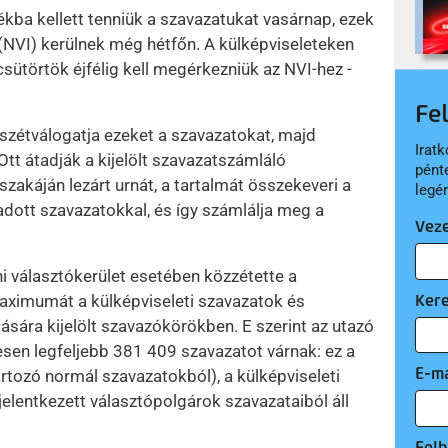
ékba kellett tenniük a szavazatukat vasárnap, ezek
(NVI) kerülnek még hétfőn. A külképviseleteken
sütörtök éjfélig kell megérkezniük az NVI-hez -
Fe
szétválogatja ezeket a szavazatokat, majd
Iratk
Ott átadják a kijelölt szavazatszámláló
pént
szakáján lezárt urnát, a tartalmát összekeveri a
legé
adott szavazatokkal, és így számlálja meg a
Vez
i választókerület esetében közzétette a
Ker
ximumát a külképviseleti szavazatok és
sára kijelölt szavazókörökben. E szerint az utazó
en legfeljebb 381 409 szavazatot várnak: ez a
E-ma
tozó normál szavazatokból), a külképviseleti
jelentkezett választópolgárok szavazataiból áll
Felh