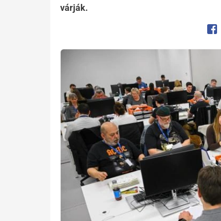
várják.
Op
Kép