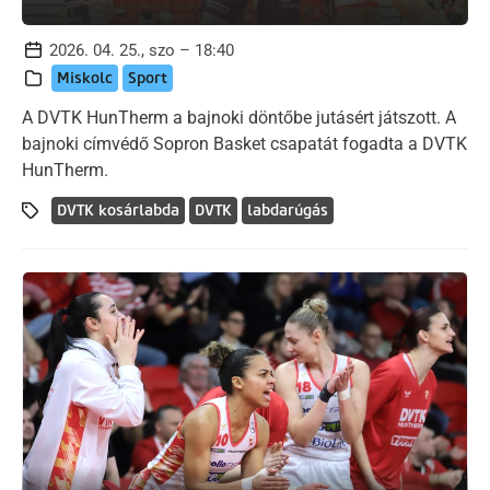
2026. 04. 25., szo – 18:40
Miskolc
Sport
A DVTK HunTherm a bajnoki döntőbe jutásért játszott. A
bajnoki címvédő Sopron Basket csapatát fogadta a DVTK
HunTherm.
DVTK kosárlabda
DVTK
labdarúgás