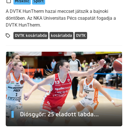
Miskolc
Sport
A DVTK HunTherm hazai meccset játszik a bajnoki
döntőben. Az NKA Universitas Pécs csapatát fogadja a
DVTK HunTherm.
DVTK kosárlabda
kosárlabda
DVTK
Diósgyőr: 25 eladott labda...