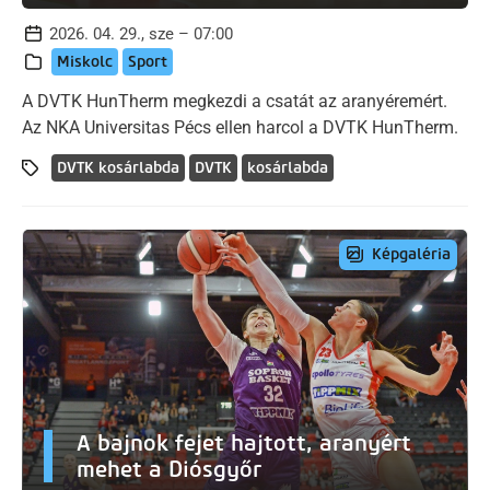
2026. 04. 29., sze – 07:00
Miskolc
Sport
A DVTK HunTherm megkezdi a csatát az aranyéremért.
Az NKA Universitas Pécs ellen harcol a DVTK HunTherm.
DVTK kosárlabda
DVTK
kosárlabda
Képgaléria
A bajnok fejet hajtott, aranyért
mehet a Diósgyőr