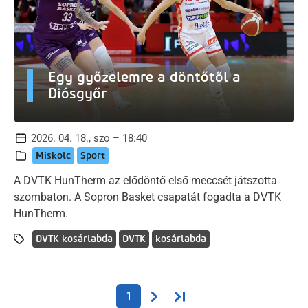
Egy győzelemre a döntőtől a
Diósgyőr
2026. 04. 18., szo – 18:40
Miskolc
Sport
A DVTK HunTherm az elődöntő első meccsét játszotta
szombaton. A Sopron Basket csapatát fogadta a DVTK
HunTherm.
DVTK kosárlabda
DVTK
kosárlabda
Oldalszámozás
Következő oldal
Utolsó oldal
1