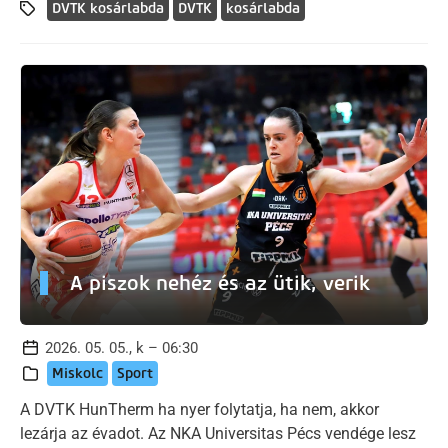
DVTK kosárlabda
DVTK
kosárlabda
A piszok nehéz és az ütik, verik
2026. 05. 05., k – 06:30
Miskolc
Sport
A DVTK HunTherm ha nyer folytatja, ha nem, akkor
lezárja az évadot. Az NKA Universitas Pécs vendége lesz