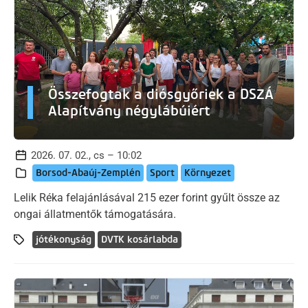
Összefogtak a diósgyőriek a DSZÁ
Alapítvány négylábúiért
2026. 07. 02., cs – 10:02
Borsod-Abaúj-Zemplén
Sport
Környezet
Lelik Réka felajánlásával 215 ezer forint gyűlt össze az
ongai állatmentők támogatására.
jótékonyság
DVTK kosárlabda