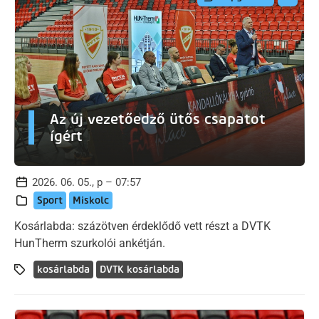
Az új vezetőedző ütős csapatot
ígért
2026. 06. 05., p – 07:57
Sport
Miskolc
Kosárlabda: százötven érdeklődő vett részt a DVTK
HunTherm szurkolói ankétján.
kosárlabda
DVTK kosárlabda