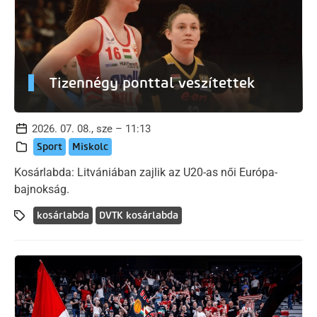
Tizennégy ponttal veszítettek
2026. 07. 08., sze – 11:13
Sport
Miskolc
Kosárlabda: Litvániában zajlik az U20-as női Európa-
bajnokság.
kosárlabda
DVTK kosárlabda