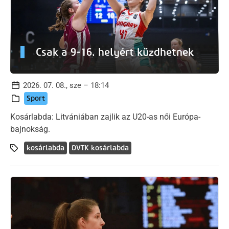
Csak a 9-16. helyért küzdhetnek
2026. 07. 08., sze – 18:14
Sport
Kosárlabda: Litvániában zajlik az U20-as női Európa-
bajnokság.
kosárlabda
DVTK kosárlabda