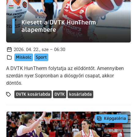
Kiesett a DVTK HunTherm
alapembere
2026. 04. 22., sze – 06:30
Miskolc
Sport
A DVTK HunTherm folytatja az elődöntőt. Amennyiben
szerdán nyer Sopronban a diósgyőri csapat, akkor
döntős.
DVTK kosárlabda
DVTK
kosárlabda
Képgaléria