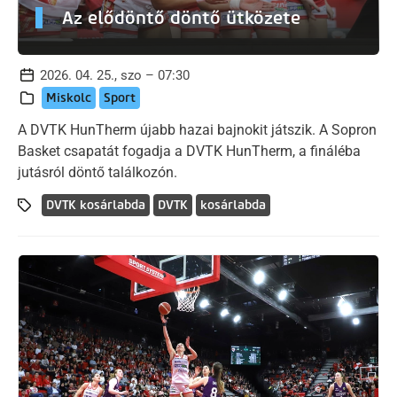
Az elődöntő döntő ütközete
2026. 04. 25., szo – 07:30
Miskolc
Sport
A DVTK HunTherm újabb hazai bajnokit játszik. A Sopron
Basket csapatát fogadja a DVTK HunTherm, a fináléba
jutásról döntő találkozón.
DVTK kosárlabda
DVTK
kosárlabda