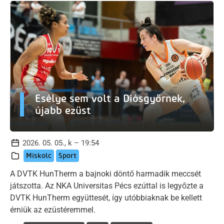
Esélye sem volt a Diósgyőrnek,
újabb ezüst
2026. 05. 05., k – 19:54
Miskolc
Sport
A DVTK HunTherm a bajnoki döntő harmadik meccsét
játszotta. Az NKA Universitas Pécs ezúttal is legyőzte a
DVTK HunTherm együttesét, így utóbbiaknak be kellett
érniük az ezüstéremmel.