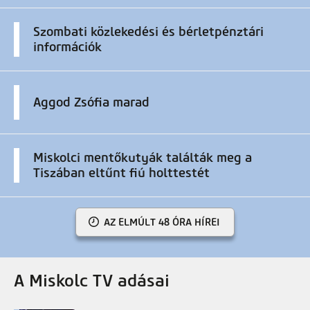
Szombati közlekedési és bérletpénztári
információk
Aggod Zsófia marad
Miskolci mentőkutyák találták meg a
Tiszában eltűnt fiú holttestét
AZ ELMÚLT 48 ÓRA HÍREI
A Miskolc TV adásai