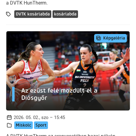
a DVTK HunTherm.
DVTK kosárlabda
kosárlabda
Képgaléria
Az ezüst felé mozdult el a
Diósgyőr
2026. 05. 02., szo – 15:45
Miskolc
Sport