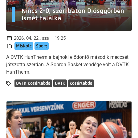
Nincs 2-0, szombaton Diósgyőrben
ismét találka
2026. 04. 22., sze – 19:25
Miskolc
Sport
A DVTK HunTherm a bajnoki elődöntő második meccsét
játszotta szerdán. A Sopron Basket vendége volt a DVTK
HunTherm.
DVTK kosárlabda
DVTK
kosárlabda