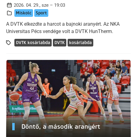
2026. 04. 29., sze – 19:03
Miskolc
Sport
A DVTK elkezdte a harcot a bajnoki aranyért. Az NKA
Universitas Pécs vendége volt a DVTK HunTherm.
DVTK kosárlabda
DVTK
kosárlabda
Döntő, a második aranyért