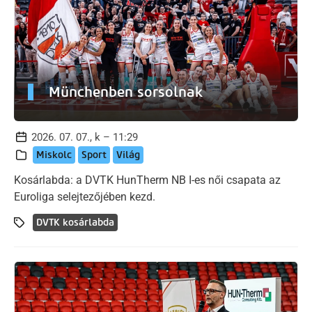
Münchenben sorsolnak
2026. 07. 07., k – 11:29
Miskolc
Sport
Világ
Kosárlabda: a DVTK HunTherm NB I-es női csapata az
Euroliga selejtezőjében kezd.
DVTK kosárlabda