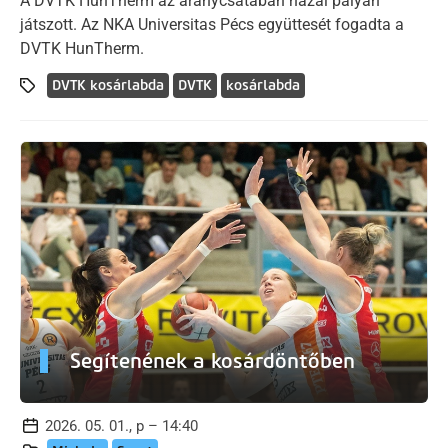
A DVTK HunTherm az aranycsatában hazai pályán
játszott. Az NKA Universitas Pécs együttesét fogadta a
DVTK HunTherm.
DVTK kosárlabda
DVTK
kosárlabda
Segítenének a kosárdöntőben
2026. 05. 01., p – 14:40