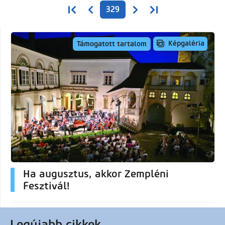
Oldalszámozás
Első oldal
Előző oldal
Következő oldal
Utolsó oldal
329
Képgaléria
Támogatott tartalom
Ha augusztus, akkor Zempléni
Fesztivál!
Legújabb cikkek