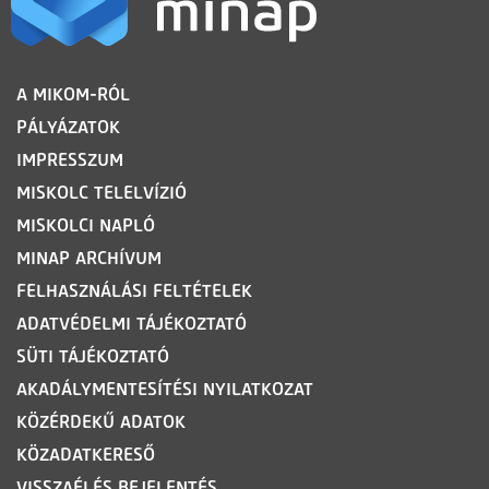
LÁBLÉC
A MIKOM-RÓL
PÁLYÁZATOK
IMPRESSZUM
MISKOLC TELELVÍZIÓ
MISKOLCI NAPLÓ
MINAP ARCHÍVUM
FELHASZNÁLÁSI FELTÉTELEK
ADATVÉDELMI TÁJÉKOZTATÓ
SÜTI TÁJÉKOZTATÓ
AKADÁLYMENTESÍTÉSI NYILATKOZAT
KÖZÉRDEKŰ ADATOK
KÖZADATKERESŐ
VISSZAÉLÉS BEJELENTÉS