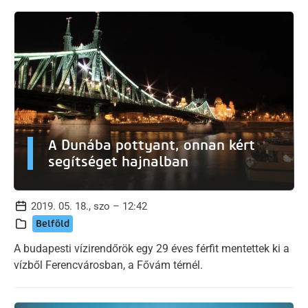
A Dunába pottyant, onnan kért
segítséget hajnalban
2019. 05. 18., szo – 12:42
Belföld
A budapesti vízirendőrök egy 29 éves férfit mentettek ki a
vízből Ferencvárosban, a Fővám térnél.