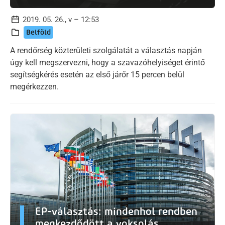
2019. 05. 26., v – 12:53
Belföld
A rendőrség közterületi szolgálatát a választás napján
úgy kell megszervezni, hogy a szavazóhelyiséget érintő
segítségkérés esetén az első járőr 15 percen belül
megérkezzen.
EP-választás: mindenhol rendben
megkezdődött a voksolás