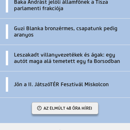
Baka Andrást jelöli államfőnek a Tisza
parlamenti frakciója
Guzi Blanka bronzérmes, csapatunk pedig
aranyos
Leszakadt villanyvezetékek és ágak: egy
autót maga alá temetett egy fa Borsodban
Jön a II. JátszóTÉR Fesztivál Miskolcon
AZ ELMÚLT 48 ÓRA HÍREI