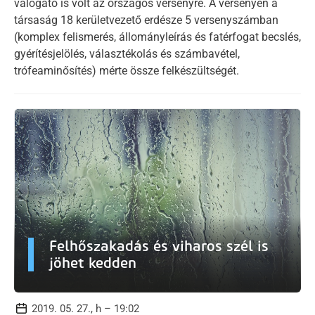
válogató is volt az országos versenyre. A versenyen a
társaság 18 kerületvezető erdésze 5 versenyszámban
(komplex felismerés, állományleírás és fatérfogat becslés,
gyérítésjelölés, választékolás és számbavétel,
trófeaminősítés) mérte össze felkészültségét.
Felhőszakadás és viharos szél is
jöhet kedden
2019. 05. 27., h – 19:02