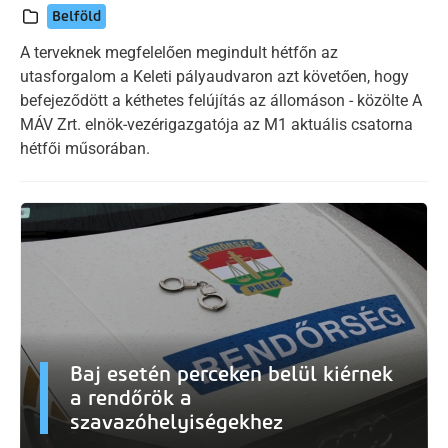
Belföld
A terveknek megfelelően megindult hétfőn az
utasforgalom a Keleti pályaudvaron azt követően, hogy
befejeződött a kéthetes felújítás az állomáson - közölte A
MÁV Zrt. elnök-vezérigazgatója az M1 aktuális csatorna
hétfői műsorában.
Baj esetén perceken belül kiérnek
a rendőrök a
szavazóhelyiségekhez