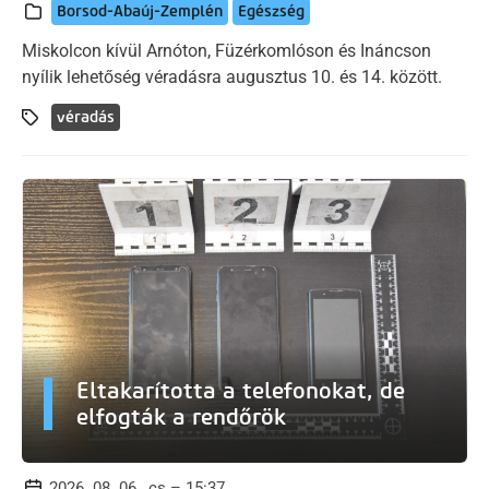
Borsod-Abaúj-Zemplén
Egészség
Miskolcon kívül Arnóton, Füzérkomlóson és Ináncson
nyílik lehetőség véradásra augusztus 10. és 14. között.
véradás
Eltakarította a telefonokat, de
elfogták a rendőrök
2026. 08. 06., cs – 15:37