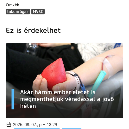
Címkék
labdarúgás
MVSC
Ez is érdekelhet
Akár három ember életét is
megmenthetjük véradással a jövő
héten
2026. 08. 07., p – 13:29