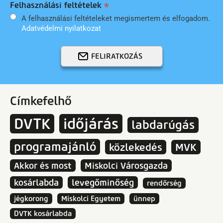
Felhasználási feltételek
A felhasználási feltételeket megismertem és elfogadom.
Adatvédelmi nyilatkozat
FELIRATKOZÁS
Címkefelhő
DVTK
időjárás
labdarúgás
programajánló
közlekedés
MVK
Akkor és most
Miskolci Városgazda
kosárlabda
levegőminőség
rendőrség
jégkorong
Miskolci Egyetem
ünnep
DVTK kosárlabda