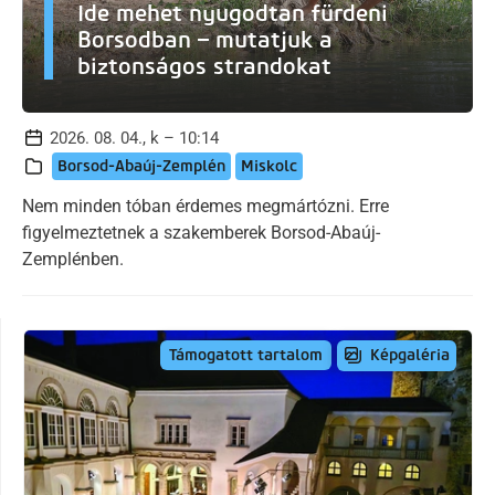
Ide mehet nyugodtan fürdeni
Borsodban – mutatjuk a
biztonságos strandokat
2026. 08. 04., k – 10:14
Borsod-Abaúj-Zemplén
Miskolc
Nem minden tóban érdemes megmártózni. Erre
figyelmeztetnek a szakemberek Borsod-Abaúj-
Zemplénben.
Képgaléria
Támogatott tartalom