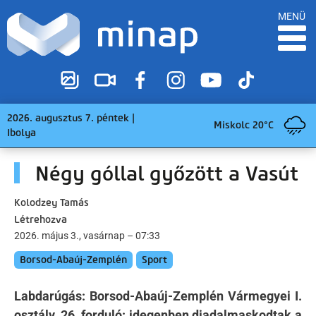
MENÜ
2026. augusztus 7. péntek |
Miskolc 20°C
Ibolya
Négy góllal győzött a Vasút
Kolodzey Tamás
Létrehozva
2026. május 3., vasárnap – 07:33
Borsod-Abaúj-Zemplén
Sport
Labdarúgás: Borsod-Abaúj-Zemplén Vármegyei I.
osztály, 26. forduló: idegenben diadalmaskodtak a