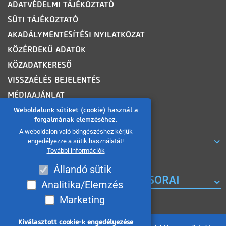
ADATVÉDELMI TÁJÉKOZTATÓ
SÜTI TÁJÉKOZTATÓ
AKADÁLYMENTESÍTÉSI NYILATKOZAT
KÖZÉRDEKŰ ADATOK
KÖZADATKERESŐ
VISSZAÉLÉS BEJELENTÉS
MÉDIAAJÁNLAT
OLDALTÉRKÉP
Weboldalunk sütiket (cookie) használ a
forgalmának elemzéséhez.
A weboldalon való böngészéshez kérjük
ROVATOK
engedélyezze a sütik használatát!
További információk
Állandó sütik
A MISKOLC TV KORÁBBI MŰSORAI
Analitika/Elemzés
Marketing
Kiválasztott cookie-k engedélyezése