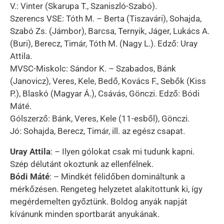
V.: Vinter (Skarupa T., Szaniszló-Szabó).
Szerencs VSE: Tóth M. – Berta (Tiszavári), Sohajda,
Szabó Zs. (Jámbor), Barcsa, Ternyik, Jáger, Lukács A.
(Buri), Berecz, Timár, Tóth M. (Nagy L.). Edző: Uray
Attila.
MVSC-Miskolc: Sándor K. – Szabados, Bánk
(Janovicz), Veres, Kele, Bedő, Kovács F., Sebők (Kiss
P.), Blaskó (Magyar Á.), Csávás, Gönczi. Edző: Bódi
Máté.
Gólszerző: Bánk, Veres, Kele (11-esből), Gönczi.
Jó: Sohajda, Berecz, Timár, ill. az egész csapat.
Uray Attila
: – Ilyen gólokat csak mi tudunk kapni.
Szép délutánt okoztunk az ellenfélnek.
Bódi Máté
: – Mindkét félidőben domináltunk a
mérkőzésen. Rengeteg helyzetet alakítottunk ki, így
megérdemelten győztünk. Boldog anyák napját
kívánunk minden sportbarát anyukának.