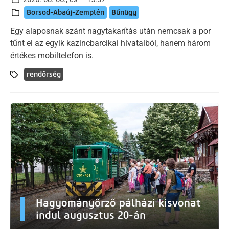
Borsod-Abaúj-Zemplén
Bűnügy
Egy alaposnak szánt nagytakarítás után nemcsak a por
tűnt el az egyik kazincbarcikai hivatalból, hanem három
értékes mobiltelefon is.
rendőrség
Hagyományőrző pálházi kisvonat
indul augusztus 20-án