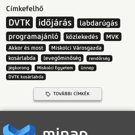
Címkefelhő
DVTK
időjárás
labdarúgás
programajánló
közlekedés
MVK
Akkor és most
Miskolci Városgazda
kosárlabda
levegőminőség
rendőrség
jégkorong
Miskolci Egyetem
ünnep
DVTK kosárlabda
TOVÁBBI CÍMKÉK