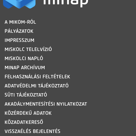
LÁBLÉC
A MIKOM-RÓL
PÁLYÁZATOK
IMPRESSZUM
MISKOLC TELELVÍZIÓ
MISKOLCI NAPLÓ
MINAP ARCHÍVUM
FELHASZNÁLÁSI FELTÉTELEK
ADATVÉDELMI TÁJÉKOZTATÓ
SÜTI TÁJÉKOZTATÓ
AKADÁLYMENTESÍTÉSI NYILATKOZAT
KÖZÉRDEKŰ ADATOK
KÖZADATKERESŐ
VISSZAÉLÉS BEJELENTÉS