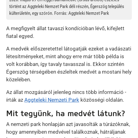
történt az Aggteleki Nemzet Park déli részén, Égerszög település
külterületén, egy szórón. Forrás: Aggteleki Nemzet Park
A megfigyelt állat tavaszi kondícióban lévő, kifejlett
fiatal egyed.
A medvék előszeretettel látogatják ezeket a vadászati
létesítményeket, mint ahogy erre már több példa is
volt korábban, így tavaly tavasszal is. Ekkor szintén
Égerszög térségében észleltek medvét a mostani hely
közelében.
Az állat mozgásáról jelenleg nincs több információ -
írták az
Aggteleki Nemzeti Park
közösségi oldalán.
Mit tegyünk, ha medvét látunk?
A nemzeti park honlapján azt javasolták a túrázóknak,
hogy amennyiben medvével találkoznak, hátráljanak