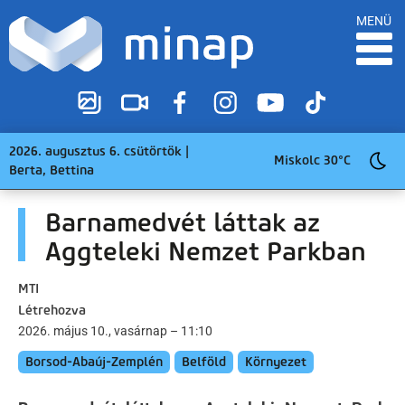
MENÜ
2026. augusztus 6. csütörtök |
Miskolc 30°C
Berta, Bettina
Barnamedvét láttak az
Aggteleki Nemzet Parkban
MTI
Létrehozva
2026. május 10., vasárnap – 11:10
Borsod-Abaúj-Zemplén
Belföld
Környezet