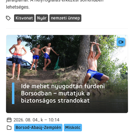
lehetséges.
Kisvonat
Nyár
nemzeti ünnep
Ide mehet nyugodtan fürdeni
Borsodban – mutatjuk a
biztonságos strandokat
2026. 08. 04., k – 10:14
Borsod-Abaúj-Zemplén
Miskolc