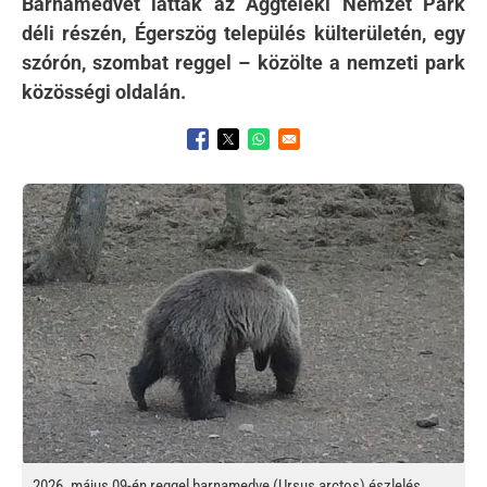
Barnamedvét láttak az Aggteleki Nemzet Park
déli részén, Égerszög település külterületén, egy
szórón, szombat reggel – közölte a nemzeti park
közösségi oldalán.
Opens in a new window
Opens in a new window
Opens in a new window
Kép
2026. május 09-én reggel barnamedve (Ursus arctos) észlelés