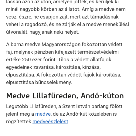
lassan azon az úton, amelyen jöttek, és kerüljék ki
minél nagyobb körben az állatot. Amíg a medve nem
veszi észre, ne csapjon zajt, mert azt támadásnak
veheti a ragadozó, és ne zárják el a medve menekülési
útvonalát, hagyjanak neki helyet.
A barna medve Magyarországon fokozottan védett
faj, melynek pénzben kifejezett természetvédelmi
értéke 250 ezer forint. Tilos a védett állatfajok
egyedeinek zavarása, károsítása, kínzása,
elpusztítása. A fokozottan védett fajok károsítása,
elpusztítása bűncselekmény.
Medve Lillafüreden, Andó-kúton
Legutóbb Lillafüreden, a Szent István barlang fölött
jelent meg a
medve
, de az Andó-kút közelében is
rögzítettek
medveészlelést
.