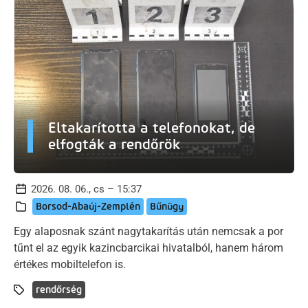
Eltakarította a telefonokat, de
elfogták a rendőrök
2026. 08. 06., cs – 15:37
Borsod-Abaúj-Zemplén
Bűnügy
Egy alaposnak szánt nagytakarítás után nemcsak a por
tűnt el az egyik kazincbarcikai hivatalból, hanem három
értékes mobiltelefon is.
rendőrség