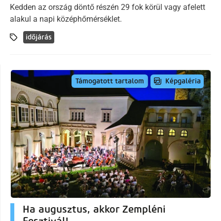
Kedden az ország döntő részén 29 fok körül vagy afelett
alakul a napi középhőmérséklet.
időjárás
Képgaléria
Támogatott tartalom
Ha augusztus, akkor Zempléni
Fesztivál!