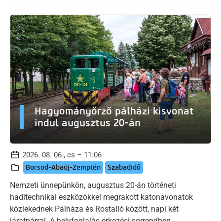
Hagyományőrző pálházi kisvonat
indul augusztus 20-án
2026. 08. 06., cs – 11:06
Borsod-Abaúj-Zemplén
Szabadidő
Nemzeti ünnepünkön, augusztus 20-án történeti
haditechnikai eszközökkel megrakott katonavonatok
közlekednek Pálháza és Rostalló között, napi két
járatpárral. A helyfoglalás érkezési sorrendben