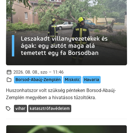
Leszakadt villanyvezetékek és
ágak: egy autót maga alá
temetett egy fa Borsodban
2026. 08. 08., szo – 11:46
Borsod-Abaúj-Zemplén
Miskolc
Havaria
Huszonhatszor volt szükség pénteken Borsod-Abaúj-
Zemplén megyében a hivatásos tűzoltókra.
vihar
katasztrófavédelem