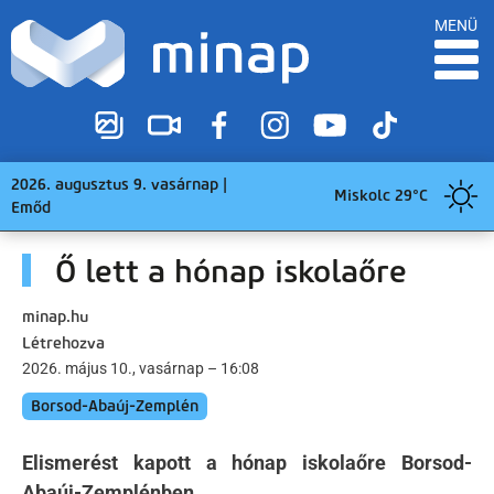
MENÜ
2026. augusztus 9. vasárnap |
Miskolc 29°C
Emőd
Ő lett a hónap iskolaőre
minap.hu
Létrehozva
2026. május 10., vasárnap – 16:08
Borsod-Abaúj-Zemplén
Elismerést kapott a hónap iskolaőre Borsod-
Abaúj-Zemplénben.