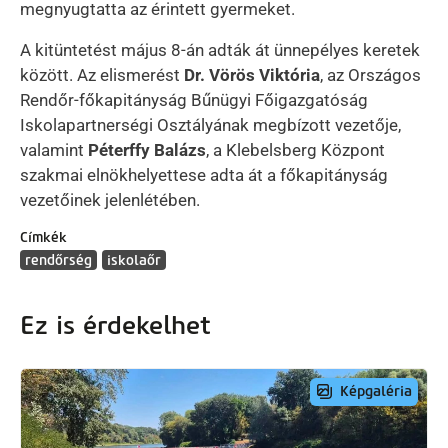
megnyugtatta az érintett gyermeket.
A kitüntetést május 8-án adták át ünnepélyes keretek
között. Az elismerést
Dr. Vörös Viktória
, az Országos
Rendőr-főkapitányság Bűnügyi Főigazgatóság
Iskolapartnerségi Osztályának megbízott vezetője,
valamint
Péterffy Balázs
, a Klebelsberg Központ
szakmai elnökhelyettese adta át a főkapitányság
vezetőinek jelenlétében.
Címkék
rendőrség
iskolaőr
Ez is érdekelhet
Képgaléria