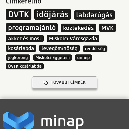
Címkefelhő
DVTK
időjárás
labdarúgás
programajánló
közlekedés
MVK
Akkor és most
Miskolci Városgazda
kosárlabda
levegőminőség
rendőrség
jégkorong
Miskolci Egyetem
ünnep
DVTK kosárlabda
TOVÁBBI CÍMKÉK