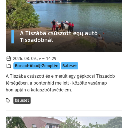
A Tiszába csúszott egy autó
Tiszadobnál
2026. 08. 09., v – 14:29
Borsod-Abaúj-Zemplén
Baleset
A Tiszába csúszott és elmerült egy gépkocsi Tiszadob
térségében, a pontonhíd mellett - közölte vasárnap
honlapján a katasztrófavédelem.
baleset