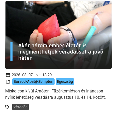
Akár három ember életét is
megmenthetjük véradással a jövő
héten
2026. 08. 07., p – 13:29
Borsod-Abaúj-Zemplén
Egészség
Miskolcon kívül Arnóton, Füzérkomlóson és Ináncson
nyílik lehetőség véradásra augusztus 10. és 14. között.
véradás