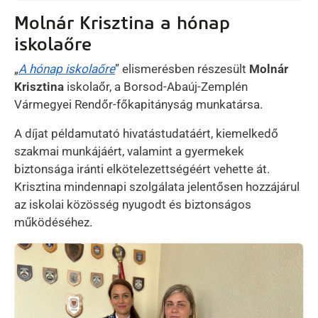
Molnár Krisztina a hónap
iskolaőre
„
A hónap iskolaőre
” elismerésben részesült
Molnár
Krisztina
iskolaőr, a Borsod-Abaúj-Zemplén
Vármegyei Rendőr-főkapitányság munkatársa.
A díjat példamutató hivatástudatáért, kiemelkedő
szakmai munkájáért, valamint a gyermekek
biztonsága iránti elkötelezettségéért vehette át.
Krisztina mindennapi szolgálata jelentősen hozzájárul
az iskolai közösség nyugodt és biztonságos
működéséhez.
Kép