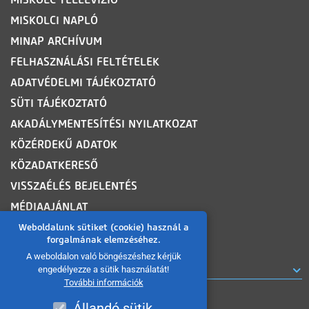
MISKOLCI NAPLÓ
MINAP ARCHÍVUM
FELHASZNÁLÁSI FELTÉTELEK
ADATVÉDELMI TÁJÉKOZTATÓ
SÜTI TÁJÉKOZTATÓ
AKADÁLYMENTESÍTÉSI NYILATKOZAT
KÖZÉRDEKŰ ADATOK
KÖZADATKERESŐ
VISSZAÉLÉS BEJELENTÉS
MÉDIAAJÁNLAT
OLDALTÉRKÉP
Weboldalunk sütiket (cookie) használ a
forgalmának elemzéséhez.
A weboldalon való böngészéshez kérjük
ROVATOK
engedélyezze a sütik használatát!
További információk
Állandó sütik