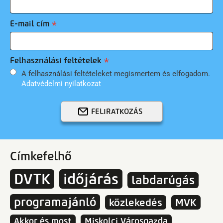
E-mail cím
Felhasználási feltételek
A felhasználási feltételeket megismertem és elfogadom.
Adatvédelmi nyilatkozat
FELIRATKOZÁS
Címkefelhő
DVTK
időjárás
labdarúgás
programajánló
közlekedés
MVK
Akkor és most
Miskolci Városgazda