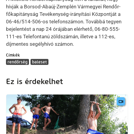
hívják a Borsod-Abaúj-Zemplén Vármegyei Rendőr-
főkapitányság Tevékenység-irányítási Központját a
06-46/514-506-os telefonszámon. Továbbá tegyen
bejelentést a nap 24 órájában elérhető, 06-80-555-
111-es Telefontanú zöldszámán, illetve a 112-es,
díjmentes segélyhívó számon.
Címkék
rendőrség
baleset
Ez is érdekelhet