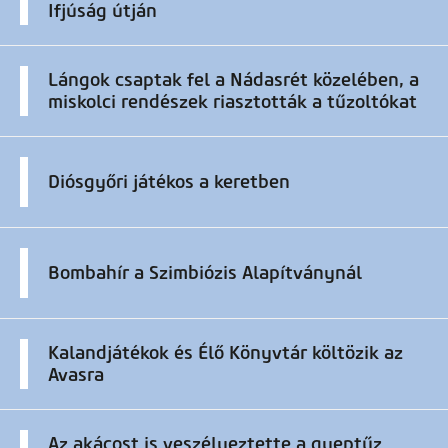
Ifjúság útján
Lángok csaptak fel a Nádasrét közelében, a
miskolci rendészek riasztották a tűzoltókat
Diósgyőri játékos a keretben
Bombahír a Szimbiózis Alapítványnál
Kalandjátékok és Élő Könyvtár költözik az
Avasra
Az akácost is veszélyeztette a gyeptűz