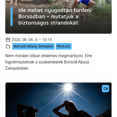
Ide mehet nyugodtan fürdeni
Borsodban – mutatjuk a
biztonságos strandokat
2026. 08. 04., k – 10:14
Borsod-Abaúj-Zemplén
Miskolc
Nem minden tóban érdemes megmártózni. Erre
figyelmeztetnek a szakemberek Borsod-Abaúj-
Zemplénben.