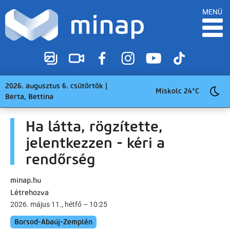
MENÜ
2026. augusztus 6. csütörtök |
Miskolc 24°C
Berta, Bettina
Ha látta, rögzítette,
jelentkezzen - kéri a
rendőrség
minap.hu
Létrehozva
2026. május 11., hétfő – 10:25
Borsod-Abaúj-Zemplén