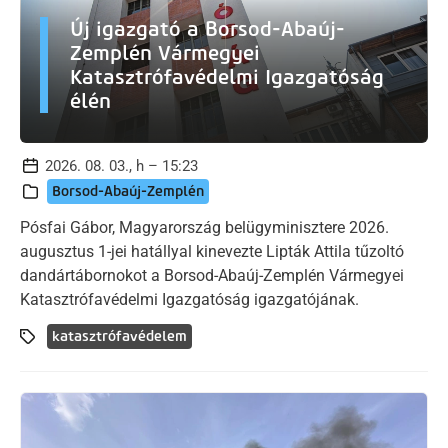
Új igazgató a Borsod-Abaúj-
Zemplén Vármegyei
Katasztrófavédelmi Igazgatóság
élén
2026. 08. 03., h – 15:23
Borsod-Abaúj-Zemplén
Pósfai Gábor, Magyarország belügyminisztere 2026.
augusztus 1-jei hatállyal kinevezte Lipták Attila tűzoltó
dandártábornokot a Borsod-Abaúj-Zemplén Vármegyei
Katasztrófavédelmi Igazgatóság igazgatójának.
katasztrófavédelem