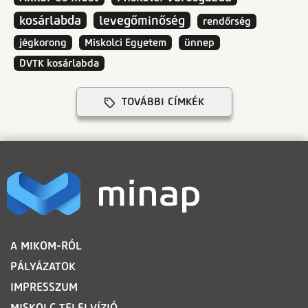
kosárlabda
levegőminőség
rendőrség
jégkorong
Miskolci Egyetem
ünnep
DVTK kosárlabda
TOVÁBBI CÍMKÉK
LÁBLÉC
A MIKOM-RÓL
PÁLYÁZATOK
IMPRESSZUM
MISKOLC TELELVÍZIÓ