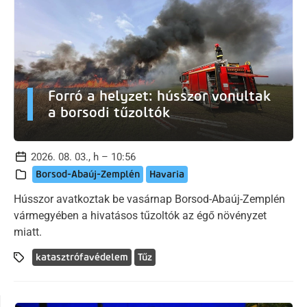
Forró a helyzet: hússzor vonultak
a borsodi tűzoltók
2026. 08. 03., h – 10:56
Borsod-Abaúj-Zemplén
Havaria
Hússzor avatkoztak be vasárnap Borsod-Abaúj-Zemplén
vármegyében a hivatásos tűzoltók az égő növényzet
miatt.
katasztrófavédelem
Tűz