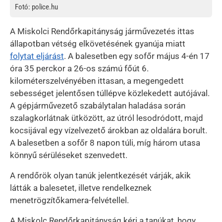
Fotó: police.hu
A Miskolci Rendőrkapitányság járművezetés ittas
állapotban vétség elkövetésének gyanúja miatt
folytat eljárást
. A balesetben egy sofőr május 4-én 17
óra 35 perckor a 26-os számú főút 6.
kilométerszelvényében ittasan, a megengedett
sebességet jelentősen túllépve közlekedett autójával.
A gépjárművezető szabálytalan haladása során
szalagkorlátnak ütközött, az útról lesodródott, majd
kocsijával egy vízelvezető árokban az oldalára borult.
A balesetben a sofőr 8 napon túli, míg három utasa
könnyű sérüléseket szenvedett.
A rendőrök olyan tanúk jelentkezését várják, akik
látták a balesetet, illetve rendelkeznek
menetrögzítőkamera-felvétellel.
A Miskolc Rendőrkapitányság kéri a tanúkat, hogy