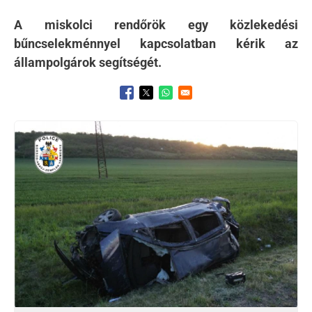
A miskolci rendőrök egy közlekedési
bűncselekménnyel kapcsolatban kérik az
állampolgárok segítségét.
Opens in a new window
Opens in a new window
Opens in a new window
Kép