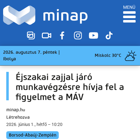
MENÜ
2026. augusztus 7. péntek |
Miskolc 30°C
Ibolya
Éjszakai zajjal járó
munkavégzésre hívja fel a
figyelmet a MÁV
minap.hu
Létrehozva
2026. június 1., hétfő – 10:20
Borsod-Abaúj-Zemplén