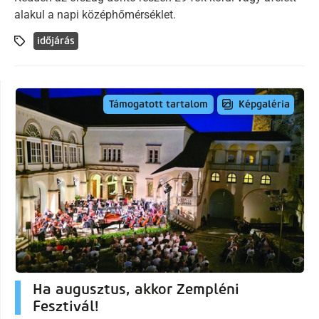
alakul a napi középhőmérséklet.
időjárás
Képgaléria
Támogatott tartalom
Ha augusztus, akkor Zempléni
Fesztivál!