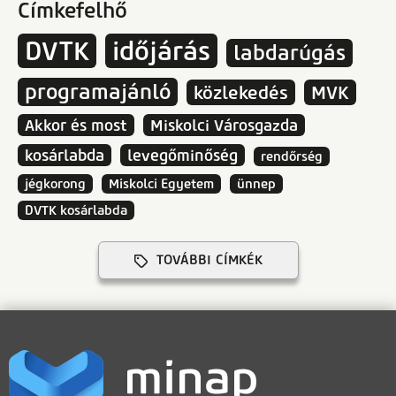
Címkefelhő
DVTK
időjárás
labdarúgás
programajánló
közlekedés
MVK
Akkor és most
Miskolci Városgazda
kosárlabda
levegőminőség
rendőrség
jégkorong
Miskolci Egyetem
ünnep
DVTK kosárlabda
TOVÁBBI CÍMKÉK