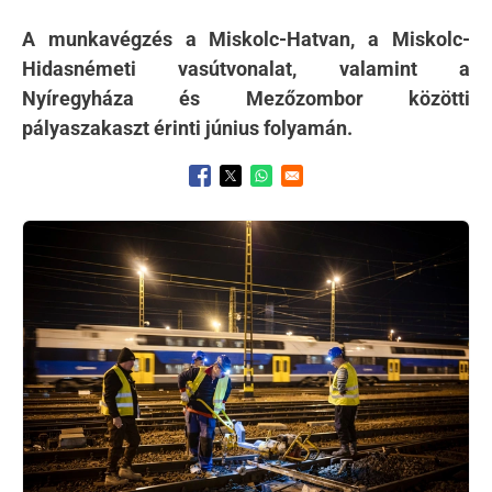
A munkavégzés a Miskolc-Hatvan, a Miskolc-
Hidasnémeti vasútvonalat, valamint a
Nyíregyháza és Mezőzombor közötti
pályaszakaszt érinti június folyamán.
Opens in a new window
Opens in a new window
Opens in a new window
Kép