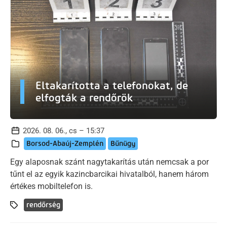
Eltakarította a telefonokat, de
elfogták a rendőrök
2026. 08. 06., cs – 15:37
Borsod-Abaúj-Zemplén
Bűnügy
Egy alaposnak szánt nagytakarítás után nemcsak a por
tűnt el az egyik kazincbarcikai hivatalból, hanem három
értékes mobiltelefon is.
rendőrség