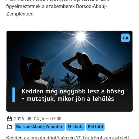
figyelmeztetnek a szakemberek Borsod-Abaúj-
Zemplénben.
Kedden még nagyobb lesz a hőség
- mutatjuk, mikor jön a lehűlés
2026. 08. 04., k – 07:38
Borsod-Abaúj-Zemplén
Miskolc
Belföld
Kedden az ország döntő részén 29 fok körül vagy afelett