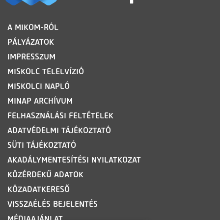
LÁBLÉC
A MIKOM-RÓL
PÁLYÁZATOK
IMPRESSZUM
MISKOLC TELELVÍZIÓ
MISKOLCI NAPLÓ
MINAP ARCHÍVUM
FELHASZNÁLÁSI FELTÉTELEK
ADATVÉDELMI TÁJÉKOZTATÓ
SÜTI TÁJÉKOZTATÓ
AKADÁLYMENTESÍTÉSI NYILATKOZAT
KÖZÉRDEKŰ ADATOK
KÖZADATKERESŐ
VISSZAÉLÉS BEJELENTÉS
MÉDIAAJÁNLAT