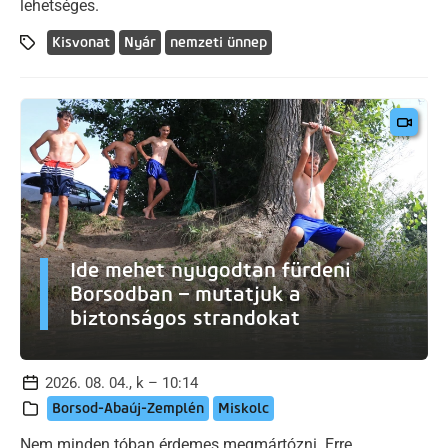
lehetséges.
Kisvonat
Nyár
nemzeti ünnep
Ide mehet nyugodtan fürdeni
Borsodban – mutatjuk a
biztonságos strandokat
2026. 08. 04., k – 10:14
Borsod-Abaúj-Zemplén
Miskolc
Nem minden tóban érdemes megmártózni. Erre