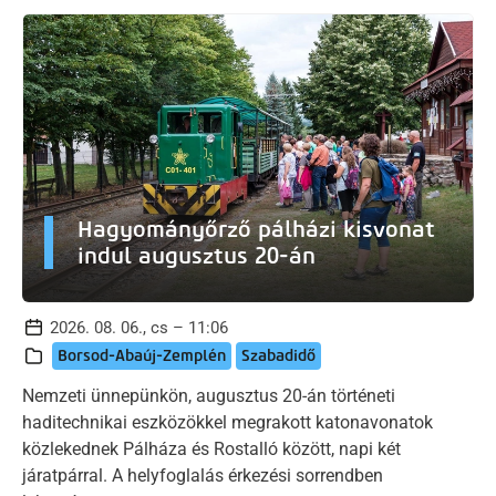
Hagyományőrző pálházi kisvonat
indul augusztus 20-án
2026. 08. 06., cs – 11:06
Borsod-Abaúj-Zemplén
Szabadidő
Nemzeti ünnepünkön, augusztus 20-án történeti
haditechnikai eszközökkel megrakott katonavonatok
közlekednek Pálháza és Rostalló között, napi két
járatpárral. A helyfoglalás érkezési sorrendben