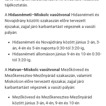
tájékoztatás.
A
Hidasnémeti–Miskolc vasútvonal
Hidasnémeti és
Novajidrány közötti szakaszán előre tervezett
éjszakai, zajjal járó karbantartást végeznek a vasúti
pályán:
Hidasnémeti és Novajidrány között június 2-án, 3-
án, 4-én és 5-én naponta 0:30-tól 3:20-ig,
Hidasnémeti állomáson június 9-én és 10-én 0:30-
tól 3:20-ig.
A
Hatvan–Miskolc vasútvonal
Mezőkövesd és
Mezőkeresztes-Mezőnyárád szakaszán, valamint
Miskolcon előre tervezett éjszakai, zajjal járó
karbantartást végeznek a vasúti pályán:
Mezőkövesd és Mezőkeresztes-Mezőnyárád
között június 3-án, 4-én, 9-én és 10-én