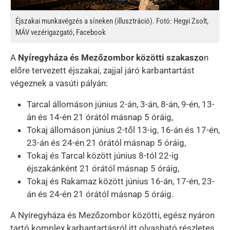
Éjszakai munkavégzés a síneken (illusztráció). Fotó: Hegyi Zsolt,
MÁV vezérigazgató, Facebook
A
Nyíregyháza és Mezőzombor közötti szakaszo
n
előre tervezett éjszakai, zajjal járó karbantartást
végeznek a vasúti pályán:
Tarcal állomáson június 2-án, 3-án, 8-án, 9-én, 13-
án és 14-én 21 órától másnap 5 óráig,
Tokaj állomáson június 2-től 13-ig, 16-án és 17-én,
23-án és 24-én 21 órától másnap 5 óráig,
Tokaj és Tarcal között június 8-tól 22-ig
éjszakánként 21 órától másnap 5 óráig,
Tokaj és Rakamaz között június 16-án, 17-én, 23-
án és 24-én 21 órától másnap 5 óráig.
A Nyíregyháza és Mezőzombor közötti, egész nyáron
tartó komplex karbantartásról itt olvasható részletes