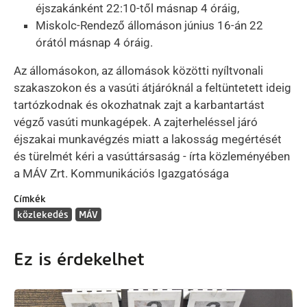
éjszakánként 22:10-től másnap 4 óráig,
Miskolc-Rendező állomáson június 16-án 22
órától másnap 4 óráig.
Az állomásokon, az állomások közötti nyíltvonali
szakaszokon és a vasúti átjáróknál a feltüntetett ideig
tartózkodnak és okozhatnak zajt a karbantartást
végző vasúti munkagépek. A zajterheléssel járó
éjszakai munkavégzés miatt a lakosság megértését
és türelmét kéri a vasúttársaság - írta közleményében
a MÁV Zrt. Kommunikációs Igazgatósága
Címkék
közlekedés
MÁV
Ez is érdekelhet