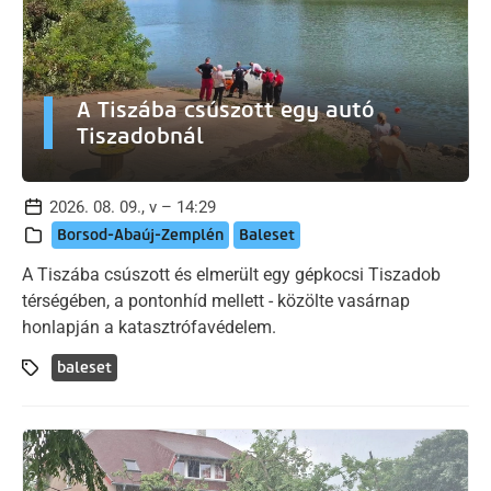
A Tiszába csúszott egy autó
Tiszadobnál
2026. 08. 09., v – 14:29
Borsod-Abaúj-Zemplén
Baleset
A Tiszába csúszott és elmerült egy gépkocsi Tiszadob
térségében, a pontonhíd mellett - közölte vasárnap
honlapján a katasztrófavédelem.
baleset