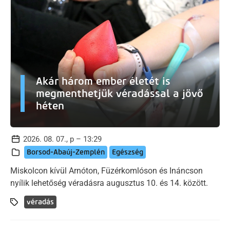
Akár három ember életét is
megmenthetjük véradással a jövő
héten
2026. 08. 07., p – 13:29
Borsod-Abaúj-Zemplén
Egészség
Miskolcon kívül Arnóton, Füzérkomlóson és Ináncson
nyílik lehetőség véradásra augusztus 10. és 14. között.
véradás