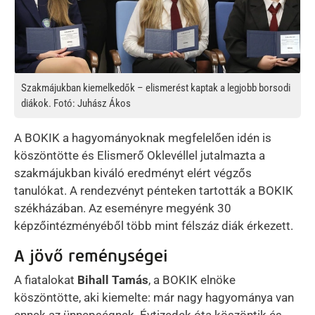
Szakmájukban kiemelkedők – elismerést kaptak a legjobb borsodi
diákok. Fotó: Juhász Ákos
A BOKIK a hagyományoknak megfelelően idén is
köszöntötte és Elismerő Oklevéllel jutalmazta a
szakmájukban kiváló eredményt elért végzős
tanulókat. A rendezvényt pénteken tartották a BOKIK
székházában. Az eseményre megyénk 30
képzőintézményéből több mint félszáz diák érkezett.
A jövő reménységei
A fiatalokat
Bihall Tamás
, a BOKIK elnöke
köszöntötte, aki kiemelte: már nagy hagyománya van
ennek az ünnepségnek. Évtizedek óta köszöntik és