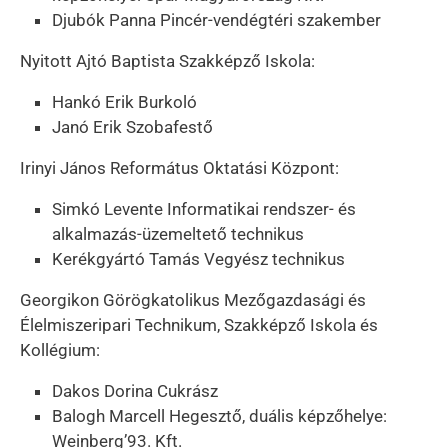
Djubók Panna Pincér-vendégtéri szakember
Nyitott Ajtó Baptista Szakképző Iskola:
Hankó Erik Burkoló
Janó Erik Szobafestő
Irinyi János Református Oktatási Központ:
Simkó Levente Informatikai rendszer- és
alkalmazás-üzemeltető technikus
Kerékgyártó Tamás Vegyész technikus
Georgikon Görögkatolikus Mezőgazdasági és
Élelmiszeripari Technikum, Szakképző Iskola és
Kollégium:
Dakos Dorina Cukrász
Balogh Marcell Hegesztő, duális képzőhelye:
Weinberg’93. Kft.