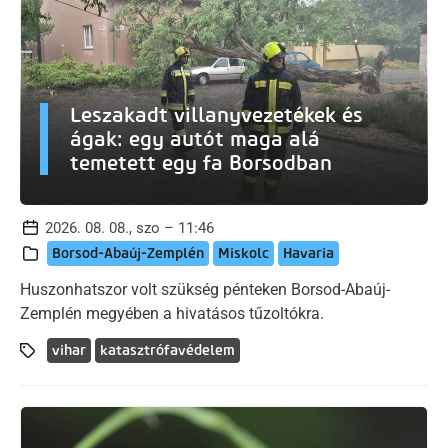
Leszakadt villanyvezetékek és
ágak: egy autót maga alá
temetett egy fa Borsodban
2026. 08. 08., szo – 11:46
Borsod-Abaúj-Zemplén
Miskolc
Havaria
Huszonhatszor volt szükség pénteken Borsod-Abaúj-
Zemplén megyében a hivatásos tűzoltókra.
vihar
katasztrófavédelem