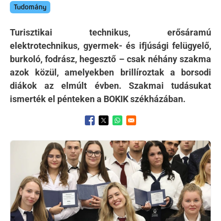
Tudomány
Turisztikai technikus, erősáramú
elektrotechnikus, gyermek- és ifjúsági felügyelő,
burkoló, fodrász, hegesztő – csak néhány szakma
azok közül, amelyekben brillíroztak a borsodi
diákok az elmúlt évben. Szakmai tudásukat
ismerték el pénteken a BOKIK székházában.
Opens in a new window
Opens in a new window
Opens in a new window
Kép