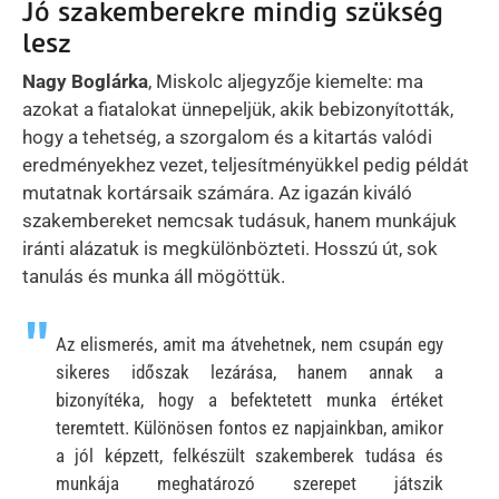
Jó szakemberekre mindig szükség
lesz
Nagy Boglárka
, Miskolc aljegyzője kiemelte: ma
azokat a fiatalokat ünnepeljük, akik bebizonyították,
hogy a tehetség, a szorgalom és a kitartás valódi
eredményekhez vezet, teljesítményükkel pedig példát
mutatnak kortársaik számára. Az igazán kiváló
szakembereket nemcsak tudásuk, hanem munkájuk
iránti alázatuk is megkülönbözteti. Hosszú út, sok
tanulás és munka áll mögöttük.
Az elismerés, amit ma átvehetnek, nem csupán egy
sikeres időszak lezárása, hanem annak a
bizonyítéka, hogy a befektetett munka értéket
teremtett. Különösen fontos ez napjainkban, amikor
a jól képzett, felkészült szakemberek tudása és
munkája meghatározó szerepet játszik