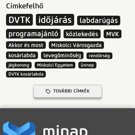
Címkefelhő
DVTK
időjárás
labdarúgás
programajánló
közlekedés
MVK
Akkor és most
Miskolci Városgazda
kosárlabda
levegőminőség
rendőrség
jégkorong
Miskolci Egyetem
ünnep
DVTK kosárlabda
TOVÁBBI CÍMKÉK