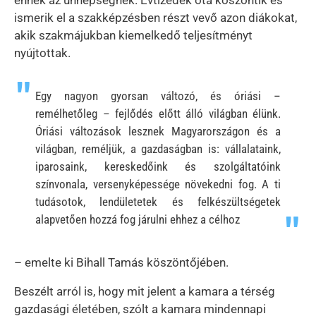
ismerik el a szakképzésben részt vevő azon diákokat,
akik szakmájukban kiemelkedő teljesítményt
nyújtottak.
Egy nagyon gyorsan változó, és óriási –
remélhetőleg – fejlődés előtt álló világban élünk.
Óriási változások lesznek Magyarországon és a
világban, reméljük, a gazdaságban is: vállalataink,
iparosaink, kereskedőink és szolgáltatóink
színvonala, versenyképessége növekedni fog. A ti
tudásotok, lendületetek és felkészültségetek
alapvetően hozzá fog járulni ehhez a célhoz
– emelte ki Bihall Tamás köszöntőjében.
Beszélt arról is, hogy mit jelent a kamara a térség
gazdasági életében, szólt a kamara mindennapi