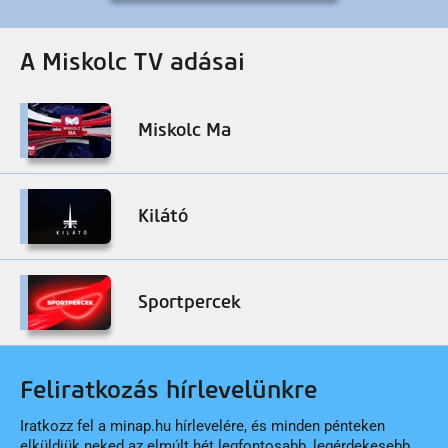
A Miskolc TV adásai
Miskolc Ma
Kilátó
Sportpercek
Feliratkozás hírlevelünkre
Iratkozz fel a minap.hu hírlevelére, és minden pénteken
elküldjük neked az elmúlt hét legfontosabb, legérdekesebb