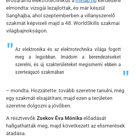
erősáramú elektrotechnikus a
minap.hu
kérdésére
elmondta: vizsgái lezajlottak, és már készül
Sanghajba, ahol szeptemberben a villanyszerelő
szakmát képviseli majd a 48. WorldSkills szakmai
világbajnokságon.
Az elektronika és az elektrotechnika világa fogott
meg a legjobban. Imádom a berendezéseket
szerelni, és új szakterületeket megismerni ebben a
szerteágazó szakmában
– mondta. Hozzátette: tovább szeretne tanulni, még
egy szakmát elsajátítani, majd ezen a területen
szeretne dolgozni a jövőben.
A résztvevők
Zsekov Éva Mónika
előadását
hallgathatták meg, majd következett az elismerések
átadása.