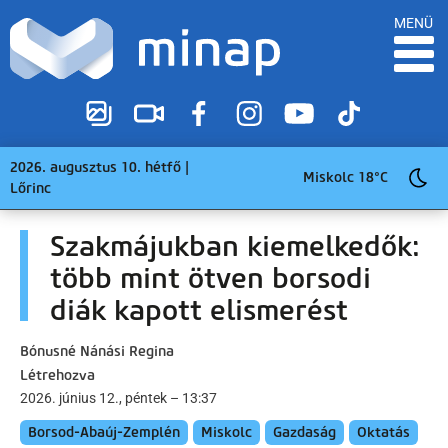
MENÜ
2026. augusztus 10. hétfő |
Miskolc 18°C
Lőrinc
Szakmájukban kiemelkedők:
több mint ötven borsodi
diák kapott elismerést
Bónusné Nánási Regina
Létrehozva
2026. június 12., péntek – 13:37
Borsod-Abaúj-Zemplén
Miskolc
Gazdaság
Oktatás