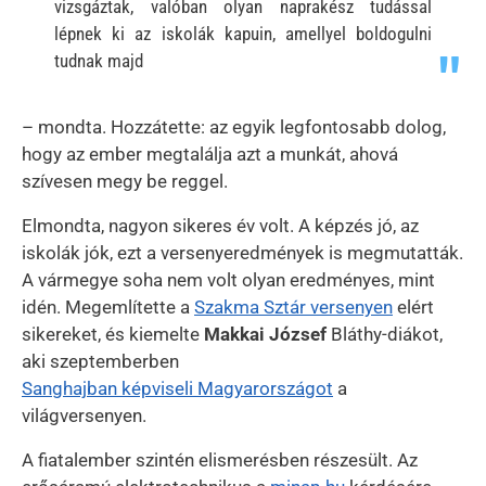
vizsgáztak, valóban olyan naprakész tudással
lépnek ki az iskolák kapuin, amellyel boldogulni
tudnak majd
– mondta. Hozzátette: az egyik legfontosabb dolog,
hogy az ember megtalálja azt a munkát, ahová
szívesen megy be reggel.
Elmondta, nagyon sikeres év volt. A képzés jó, az
iskolák jók, ezt a versenyeredmények is megmutatták.
A vármegye soha nem volt olyan eredményes, mint
idén. Megemlítette a
Szakma Sztár versenyen
elért
sikereket, és kiemelte
Makkai József
Bláthy-diákot,
aki szeptemberben
Sanghajban képviseli Magyarországot
a
világversenyen.
A fiatalember szintén elismerésben részesült. Az