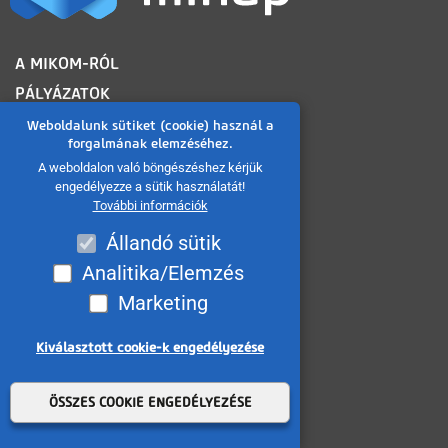
LÁBLÉC
A MIKOM-RÓL
PÁLYÁZATOK
IMPRESSZUM
Weboldalunk sütiket (cookie) használ a
forgalmának elemzéséhez.
MISKOLC TELELVÍZIÓ
A weboldalon való böngészéshez kérjük
MISKOLCI NAPLÓ
engedélyezze a sütik használatát!
További információk
MINAP ARCHÍVUM
Állandó sütik
FELHASZNÁLÁSI FELTÉTELEK
Analitika/Elemzés
ADATVÉDELMI TÁJÉKOZTATÓ
Marketing
SÜTI TÁJÉKOZTATÓ
AKADÁLYMENTESÍTÉSI NYILATKOZAT
Kiválasztott cookie-k engedélyezése
KÖZÉRDEKŰ ADATOK
Withdraw consent
KÖZADATKERESŐ
ÖSSZES COOKIE ENGEDÉLYEZÉSE
VISSZAÉLÉS BEJELENTÉS