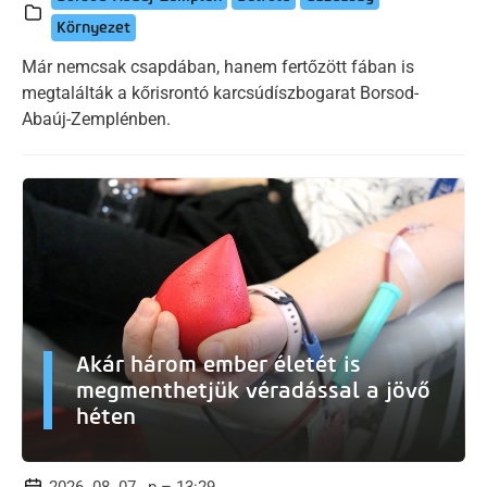
Környezet
Már nemcsak csapdában, hanem fertőzött fában is
megtalálták a kőrisrontó karcsúdíszbogarat Borsod-
Abaúj-Zemplénben.
Akár három ember életét is
megmenthetjük véradással a jövő
héten
2026. 08. 07., p – 13:29