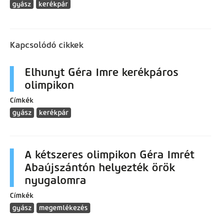
gyász
kerékpár
Kapcsolódó cikkek
Elhunyt Géra Imre kerékpáros
olimpikon
Címkék
gyász
kerékpár
A kétszeres olimpikon Géra Imrét
Abaújszántón helyezték örök
nyugalomra
Címkék
gyász
megemlékezés