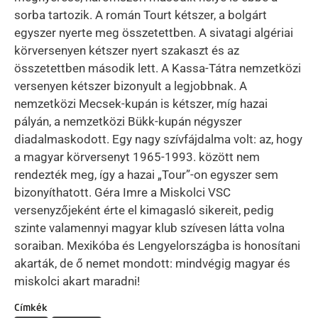
sorba tartozik. A román Tourt kétszer, a bolgárt
egyszer nyerte meg összetettben. A sivatagi algériai
körversenyen kétszer nyert szakaszt és az
összetettben második lett. A Kassa-Tátra nemzetközi
versenyen kétszer bizonyult a legjobbnak. A
nemzetközi Mecsek-kupán is kétszer, míg hazai
pályán, a nemzetközi Bükk-kupán négyszer
diadalmaskodott. Egy nagy szívfájdalma volt: az, hogy
a magyar körversenyt 1965-1993. között nem
rendezték meg, így a hazai „Tour”-on egyszer sem
bizonyíthatott. Géra Imre a Miskolci VSC
versenyzőjeként érte el kimagasló sikereit, pedig
szinte valamennyi magyar klub szívesen látta volna
soraiban. Mexikóba és Lengyelországba is honosítani
akarták, de ő nemet mondott: mindvégig magyar és
miskolci akart maradni!
Címkék