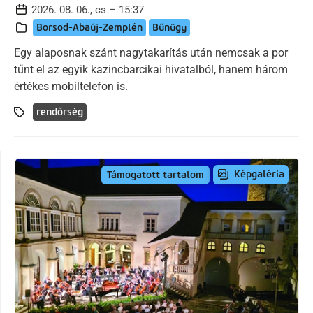
2026. 08. 06., cs – 15:37
Borsod-Abaúj-Zemplén
Bűnügy
Egy alaposnak szánt nagytakarítás után nemcsak a por
tűnt el az egyik kazincbarcikai hivatalból, hanem három
értékes mobiltelefon is.
rendőrség
Képgaléria
Támogatott tartalom