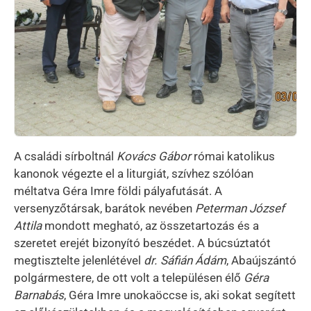
A családi sírboltnál
Kovács Gábor
római katolikus
kanonok végezte el a liturgiát, szívhez szólóan
méltatva Géra Imre földi pályafutását. A
versenyzőtársak, barátok nevében
Peterman József
Attila
mondott megható, az összetartozás és a
szeretet erejét bizonyító beszédet. A búcsúztatót
megtisztelte jelenlétével
dr. Sáfián Ádám
, Abaújszántó
polgármestere, de ott volt a településen élő
Géra
Barnabás
, Géra Imre unokaöccse is, aki sokat segített