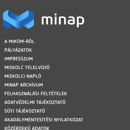
LÁBLÉC
A MIKOM-RÓL
PÁLYÁZATOK
IMPRESSZUM
MISKOLC TELELVÍZIÓ
MISKOLCI NAPLÓ
MINAP ARCHÍVUM
FELHASZNÁLÁSI FELTÉTELEK
ADATVÉDELMI TÁJÉKOZTATÓ
SÜTI TÁJÉKOZTATÓ
AKADÁLYMENTESÍTÉSI NYILATKOZAT
KÖZÉRDEKŰ ADATOK