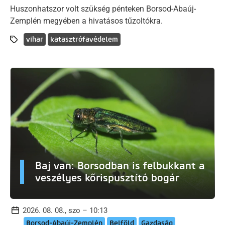
Huszonhatszor volt szükség pénteken Borsod-Abaúj-
Zemplén megyében a hivatásos tűzoltókra.
vihar
katasztrófavédelem
Baj van: Borsodban is felbukkant a
veszélyes kőrispusztító bogár
2026. 08. 08., szo – 10:13
Borsod-Abaúj-Zemplén
Belföld
Gazdaság