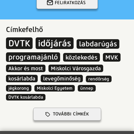
FELIRATKOZÁS
Címkefelhő
DVTK
időjárás
labdarúgás
programajánló
közlekedés
MVK
Akkor és most
Miskolci Városgazda
kosárlabda
levegőminőség
rendőrség
jégkorong
Miskolci Egyetem
ünnep
DVTK kosárlabda
TOVÁBBI CÍMKÉK