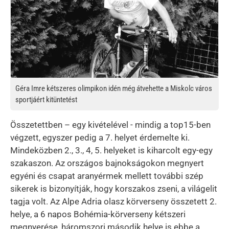
Géra Imre kétszeres olimpikon idén még átvehette a Miskolc város
sportjáért kitüntetést
Összetettben – egy kivételével - mindig a top15-ben
végzett, egyszer pedig a 7. helyet érdemelte ki.
Mindeközben 2., 3., 4, 5. helyeket is kiharcolt egy-egy
szakaszon. Az országos bajnokságokon megnyert
egyéni és csapat aranyérmek mellett további szép
sikerek is bizonyítják, hogy korszakos zseni, a világelit
tagja volt. Az Alpe Adria olasz körverseny összetett 2.
helye, a 6 napos Bohémia-körverseny kétszeri
megnyerése, háromszori második helye is ebbe a