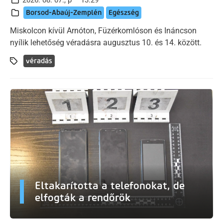
Borsod-Abaúj-Zemplén
Egészség
Miskolcon kívül Arnóton, Füzérkomlóson és Ináncson
nyílik lehetőség véradásra augusztus 10. és 14. között.
véradás
Eltakarította a telefonokat, de
elfogták a rendőrök