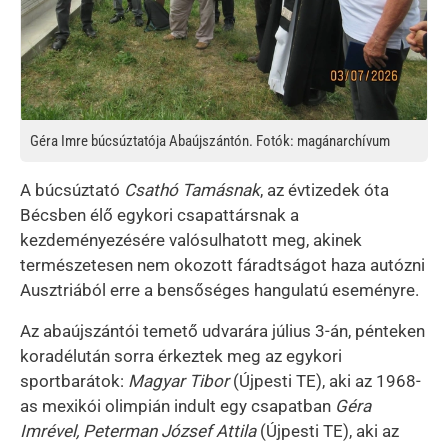
Géra Imre búcsúztatója Abaújszántón. Fotók: magánarchívum
A búcsúztató
Csathó Tamásnak
, az évtizedek óta
Bécsben élő egykori csapattársnak a
kezdeményezésére valósulhatott meg, akinek
természetesen nem okozott fáradtságot haza autózni
Ausztriából erre a bensőséges hangulatú eseményre.
Az abaújszántói temető udvarára július 3-án, pénteken
koradélután sorra érkeztek meg az egykori
sportbarátok:
Magyar Tibor
(Újpesti TE), aki az 1968-
as mexikói olimpián indult egy csapatban
Géra
Imrével, Peterman József Attila
(Újpesti TE), aki az