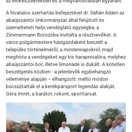
az előkészületekben és a megvalósításban egyaránt.
A hivatalos szertartás befejeztével dr. Sáfián Ádám az
abaújszántói önkormányzat által felújított és
üzemeltetett helyi vendéglátó egységbe, a
Zimmermann Borozóba invitálta a résztvevőket. A
város polgármestere házigazdaként beszélt a
település történelméről, a mindennapokról, majd
meghívta a vendégeket egy kis harapnivalóra, melyhez
abaújszántói bor, illetve limonádé is dukált. A kötetlen
beszélgetés közben - a jelenlevők egybehangzó
véleménye alapján – elhangzott: méltó módon
búcsúztatták el a kerékpársport legendás alakját,
Géra Imrét, a barátot, rokont, sporttársat.
Kép