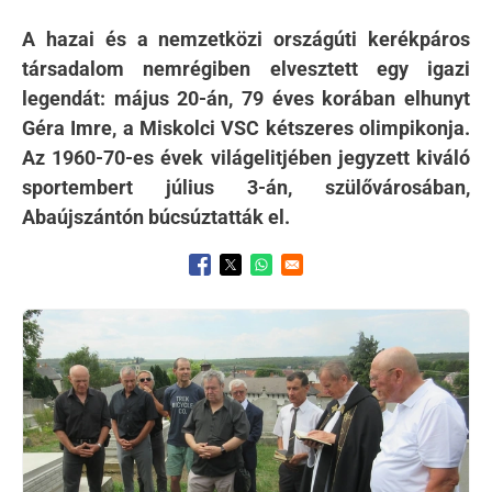
A hazai és a nemzetközi országúti kerékpáros
társadalom nemrégiben elvesztett egy igazi
legendát: május 20-án, 79 éves korában elhunyt
Géra Imre, a Miskolci VSC kétszeres olimpikonja.
Az 1960-70-es évek világelitjében jegyzett kiváló
sportembert július 3-án, szülővárosában,
Abaújszántón búcsúztatták el.
Opens in a new window
Opens in a new window
Opens in a new window
Kép