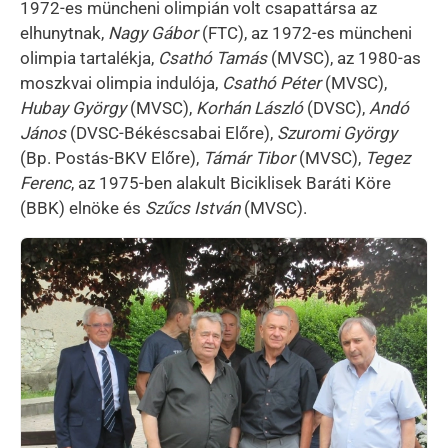
1972-es müncheni olimpián volt csapattársa az
elhunytnak,
Nagy Gábor
(FTC), az 1972-es müncheni
olimpia tartalékja,
Csathó Tamás
(MVSC), az 1980-as
moszkvai olimpia indulója,
Csathó Péter
(MVSC),
Hubay György
(MVSC),
Korhán László
(DVSC),
Andó
János
(DVSC-Békéscsabai Előre),
Szuromi György
(Bp. Postás-BKV Előre),
Támár Tibor
(MVSC),
Tegez
Ferenc
, az 1975-ben alakult Biciklisek Baráti Köre
(BBK) elnöke és
Szűcs István
(MVSC).
Kép