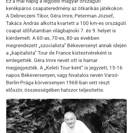
Ez a mai napig a legjobb magyar országúti
kerékpáros csapateredmény az ötkarikás játékokon.
A Debreczeni Tibor, Géra Imre, Peterman József,
Takács András alkotta kvartett a 100 km-es országúti
csapat időfutamban világbajnoki 7. és 9. helyet is
kiérdemelt. A 60-as, 70-es, 80-as években
megrendezett „szocialista” Békeversenyt annak idején
a „kapitalista” Tour de France kistestvéreként is
emlegették. Géra Imre nevét ott is hamar
megjegyezték. A „Keleti Tour-ként” is jegyzett, 15-16
napos Békeversenyen, vagy hivatalos nevén Varsó-
Berlin-Prága körversenyen 1968-ban vett részt
először, összességében hatszor teljesítette.
Kép