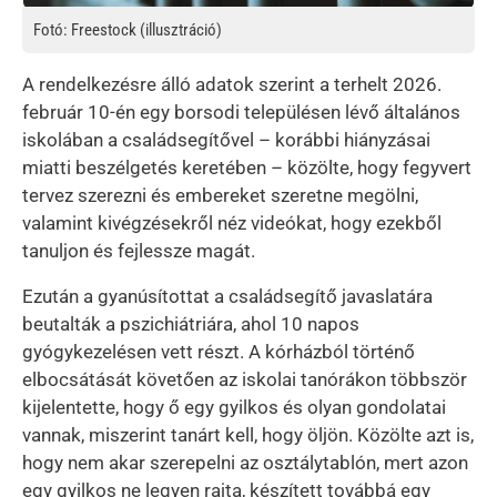
Fotó: Freestock (illusztráció)
A rendelkezésre álló adatok szerint a terhelt 2026.
február 10-én egy borsodi településen lévő általános
iskolában a családsegítővel – korábbi hiányzásai
miatti beszélgetés keretében – közölte, hogy fegyvert
tervez szerezni és embereket szeretne megölni,
valamint kivégzésekről néz videókat, hogy ezekből
tanuljon és fejlessze magát.
Ezután a gyanúsítottat a családsegítő javaslatára
beutalták a pszichiátriára, ahol 10 napos
gyógykezelésen vett részt. A kórházból történő
elbocsátását követően az iskolai tanórákon többször
kijelentette, hogy ő egy gyilkos és olyan gondolatai
vannak, miszerint tanárt kell, hogy öljön. Közölte azt is,
hogy nem akar szerepelni az osztálytablón, mert azon
egy gyilkos ne legyen rajta, készített továbbá egy