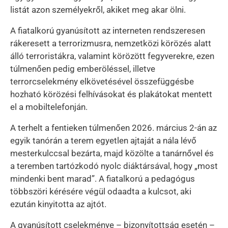
listát azon személyekről, akiket meg akar ölni.
A fiatalkorú gyanúsított az interneten rendszeresen
rákeresett a terrorizmusra, nemzetközi körözés alatt
álló terroristákra, valamint körözött fegyverekre, ezen
túlmenően pedig emberöléssel, illetve
terrorcselekmény elkövetésével összefüggésbe
hozható körözési felhívásokat és plakátokat mentett
el a mobiltelefonján.
A terhelt a fentieken túlmenően 2026. március 2-án az
egyik tanórán a terem egyetlen ajtaját a nála lévő
mesterkulccsal bezárta, majd közölte a tanárnővel és
a teremben tartózkodó nyolc diáktársával, hogy „most
mindenki bent marad”. A fiatalkorú a pedagógus
többszöri kérésére végül odaadta a kulcsot, aki
ezután kinyitotta az ajtót.
A gyanúsított cselekménye – bizonyítottság esetén –