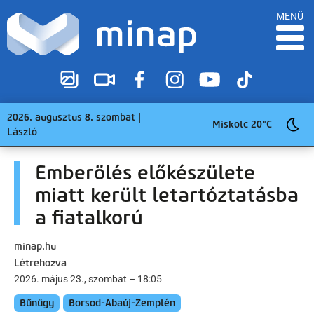
MENÜ
2026. augusztus 8. szombat |
Miskolc 20°C
László
Emberölés előkészülete
miatt került letartóztatásba
a fiatalkorú
minap.hu
Létrehozva
2026. május 23., szombat – 18:05
Bűnügy
Borsod-Abaúj-Zemplén