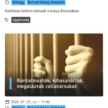
Bűnügy
Borsod-Abaúj-Zemplén
Kerítésen kitörve támadt a kutya Borsodban.
ügyészség
Bántalmazták, kihasználták,
megalázták cellatársukat
2026. 07. 23., cs – 11:00