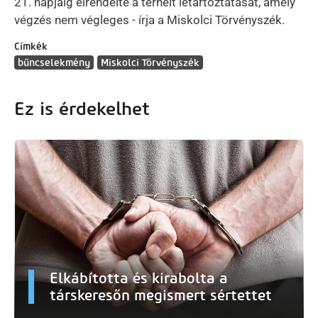
21. napjáig elrendelte a terhelt letartóztatását, amely
végzés nem végleges - írja a Miskolci Törvényszék.
Címkék
bűncselekmény
Miskolci Törvényszék
Ez is érdekelhet
Elkábította és kirabolta a
társkeresőn megismert sértettet