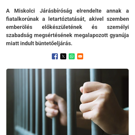
A Miskolci Járásbíróság elrendelte annak a
fiatalkorúnak a letartóztatását, akivel szemben
emberölés előkészületének és személyi
szabadság megsértésének megalapozott gyanúja
miatt indult büntetőeljárás.
Opens in a new window
Opens in a new window
Opens in a new window
Kép