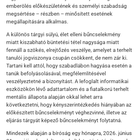
emberölés előkészületének és személyi szabadság
megsértése – részben – minősített esetének
megállapítására alkalmas.
A különös tárgyi súlyú, élet elleni bűncselekmény
miatt kiszabható büntetési tétel nagysága miatt
fennáll a szökés, elrejtőzés veszélye, amelyet a terhelt
tanulói jogviszonya csupán csökkent, de nem zár ki.
Tartani kell attól, hogy szabadlábon hagyása esetén a
tanúk befolyásolásával, megfélemlítésével
veszélyeztetné a bizonyítást. A lefoglalt informatikai
eszközökön lévő adattartalom és a fiatalkorú terhelt
mentális állapota alapján okkal lehet arra
következtetni, hogy kényszerintézkedés hiányában az
előkészített bűncselekményt véghezvinné, illetve az
eljárás tárgyát képező bűncselekményt folytatná.
Mindezek alapján a bíróság egy hónapra, 2026. június