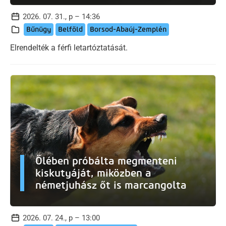
2026. 07. 31., p – 14:36
Bűnügy
Belföld
Borsod-Abaúj-Zemplén
Elrendelték a férfi letartóztatását.
Ölében próbálta megmenteni
kiskutyáját, miközben a
németjuhász őt is marcangolta
2026. 07. 24., p – 13:00