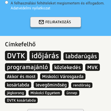
A felhasználási feltételeket megismertem és elfogadom.
Adatvédelmi nyilatkozat
FELIRATKOZÁS
Címkefelhő
DVTK
időjárás
labdarúgás
programajánló
közlekedés
MVK
Akkor és most
Miskolci Városgazda
kosárlabda
levegőminőség
rendőrség
jégkorong
Miskolci Egyetem
ünnep
DVTK kosárlabda