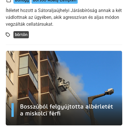
Bűnügy
Borsod-Abaúj-Zemplén
Ítéletet hozott a Sátoraljaújhelyi Járásbíróság annak a két
vádlottnak az ügyében, akik agresszívan és aljas módon
vegzálták cellatársukat.
börtön
Bosszúból felgyújtotta albérletét
a miskolci férfi