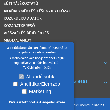
SÜTI TÁJÉKOZTATÓ
AKADÁLYMENTESÍTÉSI NYILATKOZAT
KÖZÉRDEKŰ ADATOK
KÖZADATKERESŐ
VISSZAÉLÉS BEJELENTÉS
MÉDIAAJÁNLAT
OLDALTÉRKÉP
Weboldalunk sütiket (cookie) használ a
forgalmának elemzéséhez.
A weboldalon való böngészéshez kérjük
ROVATOK
engedélyezze a sütik használatát!
További információk
Állandó sütik
A MISKOLC TV KORÁBBI MŰSORAI
Analitika/Elemzés
Marketing
Kiválasztott cookie-k engedélyezése
Minden jog fenntartva 2026 © MIKOM Miskolci Kommunikációs
Nonprofit Kft.