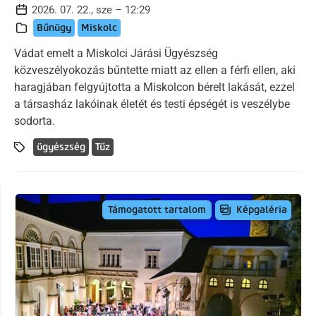
2026. 07. 22., sze – 12:29
Bűnügy
Miskolc
Vádat emelt a Miskolci Járási Ügyészség
közveszélyokozás bűntette miatt az ellen a férfi ellen, aki
haragjában felgyújtotta a Miskolcon bérelt lakását, ezzel
a társasház lakóinak életét és testi épségét is veszélybe
sodorta.
ügyészség
Tűz
Képgaléria
Támogatott tartalom