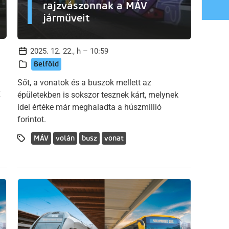
rajzvászonnak a MÁV
járműveit
2025. 12. 22., h – 10:59
Belföld
Sőt, a vonatok és a buszok mellett az
K
épületekben is sokszor tesznek kárt, melynek
idei értéke már meghaladta a húszmillió
forintot.
MÁV
volán
busz
vonat