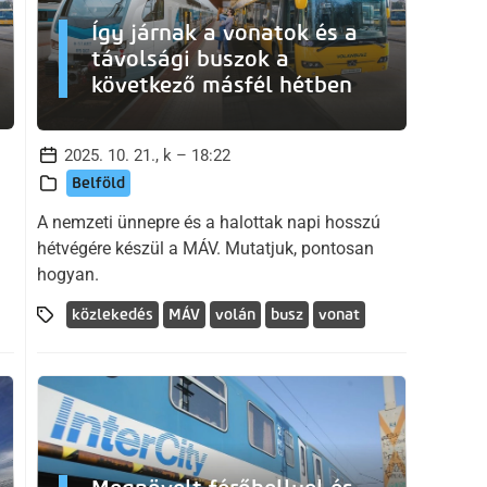
Így járnak a vonatok és a
távolsági buszok a
következő másfél hétben
2025. 10. 21., k – 18:22
Belföld
A nemzeti ünnepre és a halottak napi hosszú
hétvégére készül a MÁV. Mutatjuk, pontosan
hogyan.
közlekedés
MÁV
volán
busz
vonat