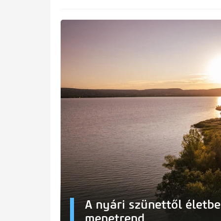
A nyári szünettől életbe
menetrend