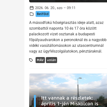
2026. 06. 20., szo – 09:11
Belföld
A másodfokú hőségriasztás ideje alatt, azaz
szombattól naponta 10 és 17 óra között
palackozott vizet osztanak a budapesti
főpályaudvarokon a peronoknál és a nagyobb
vidéki vasútállomásokon az utascentrumnál
vagy az ügyfélszolgálatokon, pénztáraknál.
MÁV
volán
Itt vannak a részletek:
április 1-jén Miskolcon is