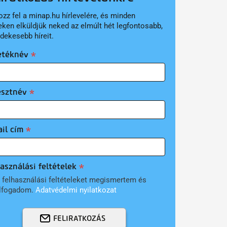
ozz fel a minap.hu hírlevelére, és minden
eken elküldjük neked az elmúlt hét legfontosabb,
rdekesebb híreit.
etéknév
esztnév
il cím
asználási feltételek
 felhasználási feltételeket megismertem és
lfogadom.
Adatvédelmi nyilatkozat
FELIRATKOZÁS