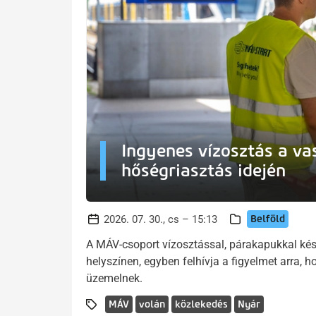
Ingyenes vízosztás a v
hőségriasztás idején
Belföld
2026. 07. 30., cs – 15:13
A MÁV-csoport vízosztással, párakapukkal kés
helyszínen, egyben felhívja a figyelmet arra,
üzemelnek.
MÁV
volán
közlekedés
Nyár