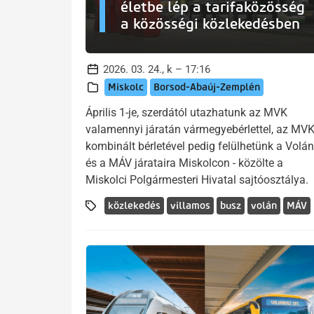
életbe lép a tarifaközösség
a közösségi közlekedésben
2026. 03. 24., k – 17:16
Miskolc
Borsod-Abaúj-Zemplén
Április 1-je, szerdától utazhatunk az MVK
valamennyi járatán vármegyebérlettel, az MV
kombinált bérletével pedig felülhetünk a Volán
és a MÁV járataira Miskolcon - közölte a
Miskolci Polgármesteri Hivatal sajtóosztálya.
közlekedés
villamos
busz
volán
MÁV