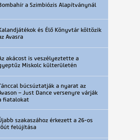
Bombahír a Szimbiózis Alapítványnál
Kalandjátékok és Élő Könyvtár költözik
az Avasra
Az akácost is veszélyeztette a
gyeptűz Miskolc külterületén
Tánccal búcsúztatják a nyarat az
Avason – Just Dance versenyre várják
a fiatalokat
Újabb szakaszához érkezett a 26-os
főút felújítása