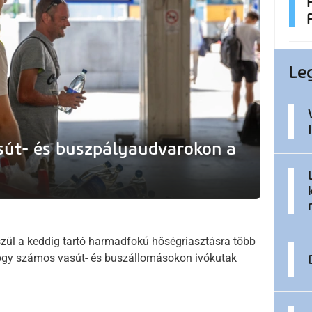
Le
asút- és buszpályaudvarokon a
zül a keddig tartó harmadfokú hőségriasztásra több
 hogy számos vasút- és buszállomásokon ivókutak