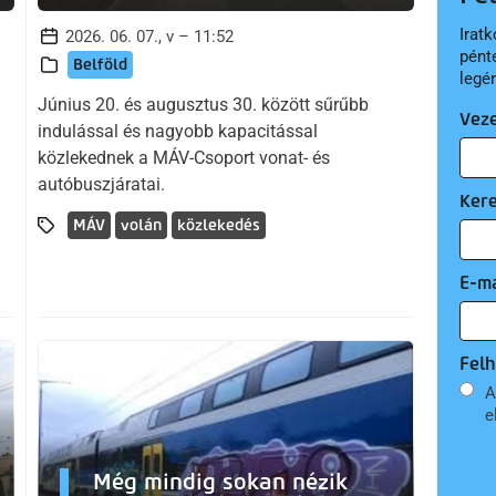
Iratk
2026. 06. 07., v – 11:52
pént
Belföld
legé
Június 20. és augusztus 30. között sűrűbb
Vez
indulással és nagyobb kapacitással
közlekednek a MÁV-Csoport vonat- és
autóbuszjáratai.
Ker
MÁV
volán
közlekedés
E-ma
Felh
A
e
Még mindig sokan nézik