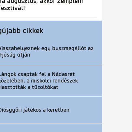
Ha augusztus, akkor Zempléni
Fesztivál!
gújabb cikkek
Visszahelyeznek egy buszmegállót az
Ifjúság útján
Lángok csaptak fel a Nádasrét
közelében, a miskolci rendészek
riasztották a tűzoltókat
Diósgyőri játékos a keretben