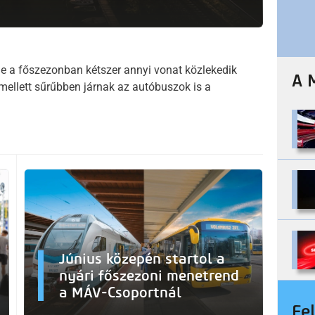
ide a főszezonban kétszer annyi vonat közlekedik
A 
ellett sűrűbben járnak az autóbuszok is a
Június közepén startol a
nyári főszezoni menetrend
a MÁV-Csoportnál
Fe