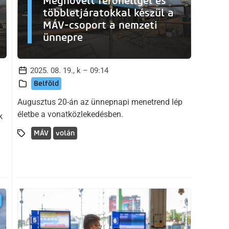
Megnövelt férőhellyel és
többletjáratokkal készül a
MÁV-csoport a nemzeti
ünnepre
2025. 08. 19., k – 09:14
Belföld
Augusztus 20-án az ünnepnapi menetrend lép
életbe a vonatközlekedésben.
k
MÁV
volán