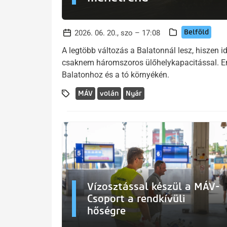
Belföld
2026. 06. 20., szo – 17:08
A legtöbb változás a Balatonnál lesz, hiszen 
csaknem háromszoros ülőhelykapacitással. Em
Balatonhoz és a tó környékén.
MÁV
volán
Nyár
Vízosztással készül a MÁV-
Csoport a rendkívüli
hőségre