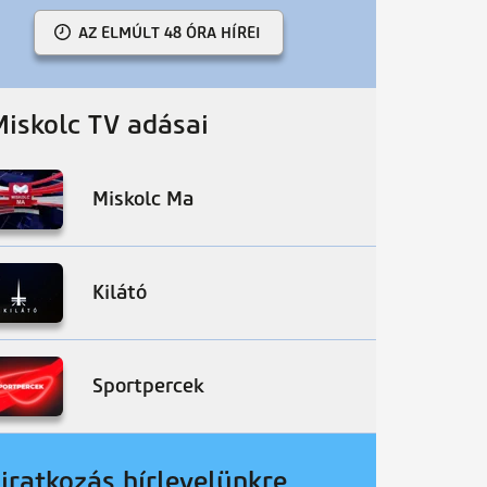
AZ ELMÚLT 48 ÓRA HÍREI
Miskolc TV adásai
Miskolc Ma
Kilátó
Sportpercek
liratkozás hírlevelünkre