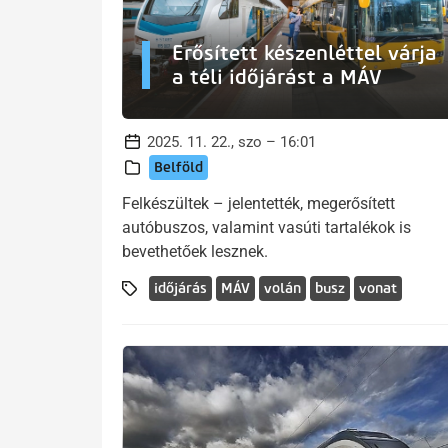
Erősített készenléttel várja
a téli időjárást a MÁV
2025. 11. 22., szo – 16:01
Belföld
Felkészültek – jelentették, megerősített
autóbuszos, valamint vasúti tartalékok is
bevethetőek lesznek.
időjárás
MÁV
volán
busz
vonat