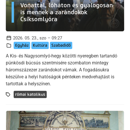
Vonattal, lóháton és gyalogosan
is mennek a zarándokok
Csíksomlyóra
2026. 05. 23., szo – 09:27
Egyház
Kultúra
Szabadidő
A Kis- és Nagysomlyó-hegy közötti nyeregben tartandó
pünkösdi búcsús szentmisére szombaton mintegy
háromszázezer zarándokot várnak. A fogadásukra
készülve a helyi hatóságok pénteken medvehajtást is
tartottak a helyszínen.
római katolikus