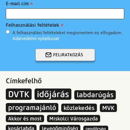
E-mail cím
Felhasználási feltételek
A felhasználási feltételeket megismertem és elfogadom.
Adatvédelmi nyilatkozat
FELIRATKOZÁS
Címkefelhő
DVTK
időjárás
labdarúgás
programajánló
közlekedés
MVK
Akkor és most
Miskolci Városgazda
kosárlabda
levegőminőség
rendőrség