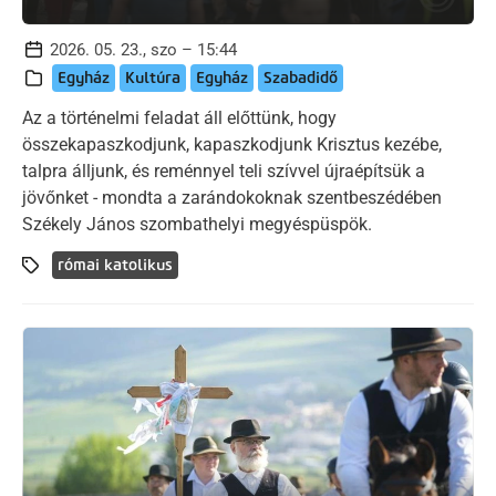
2026. 05. 23., szo – 15:44
Egyház
Kultúra
Egyház
Szabadidő
Az a történelmi feladat áll előttünk, hogy
összekapaszkodjunk, kapaszkodjunk Krisztus kezébe,
talpra álljunk, és reménnyel teli szívvel újraépítsük a
jövőnket - mondta a zarándokoknak szentbeszédében
Székely János szombathelyi megyéspüspök.
római katolikus