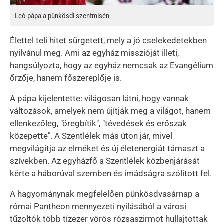
Leó pápa a pünkösdi szentmisén
Élettel teli hitet sürgetett, mely a jó cselekedetekben
nyilvánul meg. Ami az egyház misszióját illeti,
hangsúlyozta, hogy az egyház nemcsak az Evangélium
őrzője, hanem főszereplője is.
A pápa kijelentette: világosan látni, hogy vannak
változások, amelyek nem újítják meg a világot, hanem
ellenkezőleg, "öregbítik", "tévedések és erőszak
közepette". A Szentlélek más úton jár, mivel
megvilágítja az elméket és új életenergiát támaszt a
szívekben. Az egyházfő a Szentlélek közbenjárását
kérte a háborúval szemben és imádságra szólított fel.
A hagyománynak megfelelően pünkösdvasárnap a
római Pantheon mennyezeti nyílásából a városi
tűzoltók több tízezer vörös rózsaszirmot hullajtottak