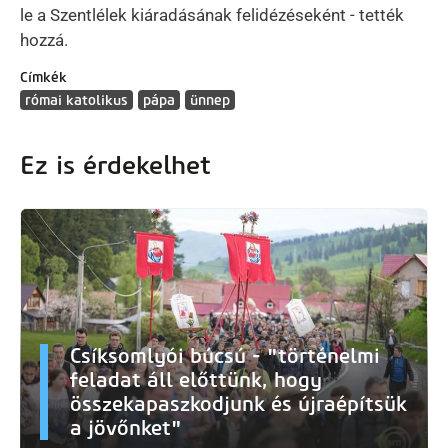
le a Szentlélek kiáradásának felidézéseként - tették
hozzá.
Címkék
római katolikus
pápa
ünnep
Ez is érdekelhet
Csíksomlyói búcsú - "történelmi
feladat áll előttünk, hogy
összekapaszkodjunk és újraépítsük
a jövőnket"