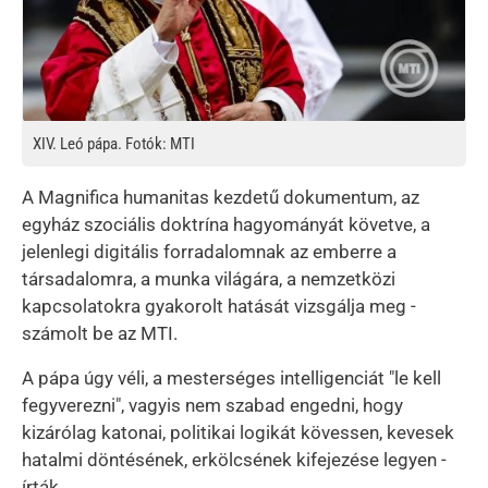
XIV. Leó pápa. Fotók: MTI
A Magnifica humanitas kezdetű dokumentum, az
egyház szociális doktrína hagyományát követve, a
jelenlegi digitális forradalomnak az emberre a
társadalomra, a munka világára, a nemzetközi
kapcsolatokra gyakorolt hatását vizsgálja meg -
számolt be az MTI.
A pápa úgy véli, a mesterséges intelligenciát "le kell
fegyverezni", vagyis nem szabad engedni, hogy
kizárólag katonai, politikai logikát kövessen, kevesek
hatalmi döntésének, erkölcsének kifejezése legyen -
írták.