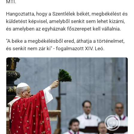
MTI.
Hangoztatta, hogy a Szentlélek békét, megbékélést és
küldetést képvisel, amelyből senkit sem lehet kizárni,
és amelyben az egyháznak főszerepet kell vállalnia.
"A béke a megbékélésből ered, áthatja a történelmet,
és senkit nem zár ki" - fogalmazott XIV. Leó.
Kép