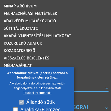
MINAP ARCHÍVUM
FELHASZNÁLÁSI FELTÉTELEK
ADATVÉDELMI TÁJÉKOZTATÓ
SÜTI TÁJÉKOZTATÓ
AKADÁLYMENTESÍTÉSI NYILATKOZAT
KÖZÉRDEKŰ ADATOK
KÖZADATKERESŐ
VISSZAÉLÉS BEJELENTÉS
MÉDIAAJÁNLAT
OLDALTÉRKÉP
Weboldalunk sütiket (cookie) használ a
forgalmának elemzéséhez.
A weboldalon való böngészéshez kérjük
ROVATOK
engedélyezze a sütik használatát!
További információk
Állandó sütik
A MISKOLC TV KORÁBBI MŰSORAI
Analitika/Elemzés