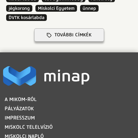
jégkorong
Miskolci Egyetem
ünnep
DVTK kosárlabda
TOVÁBBI CÍMKÉK
LÁBLÉC
A MIKOM-RÓL
PÁLYÁZATOK
IMPRESSZUM
MISKOLC TELELVÍZIÓ
MISKOLCI NAPLÓ