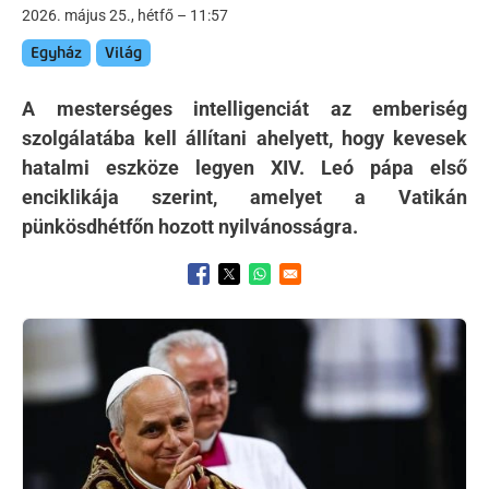
2026. május 25., hétfő – 11:57
Egyház
Világ
A mesterséges intelligenciát az emberiség
szolgálatába kell állítani ahelyett, hogy kevesek
hatalmi eszköze legyen XIV. Leó pápa első
enciklikája szerint, amelyet a Vatikán
pünkösdhétfőn hozott nyilvánosságra.
Opens in a new window
Opens in a new window
Opens in a new window
Kép