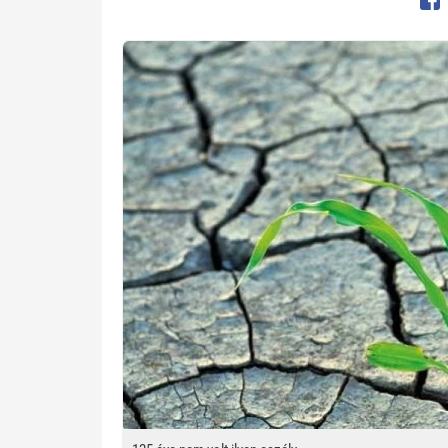
Op
Kép