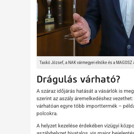
Taskó József, a NAK vármegyei elnöke és a MAGOSZ a
Drágulás várható?
A száraz időjárás hatását a vásárlók is m
szerint az aszály áremelkedéshez vezethet: 
várhatóan egyre több importtermék – példá
polcokra.
A helyzet kezelése érdekében vízügyi közpon
aszályhelyzet hivatalos, vis maior bejelentés