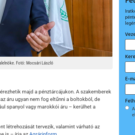
Fe
Iratk
pént
legé
Vez
Ker
lelnöke. Fotó: Mocsári László
E-ma
egérezhetik majd a pénztárcájukon. A szakemberek
az áru ugyan nem fog eltűnni a boltokból, de
Felh
ul spanyol vagy marokkói áru – kerülhet a
A
e
t létrehozását tervezik, valamint várható az
e is – írja az
Agrárinform
.