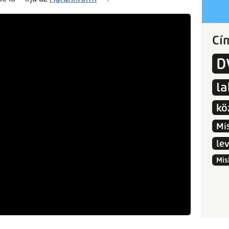
Cí
D
l
kö
Mi
le
Mis