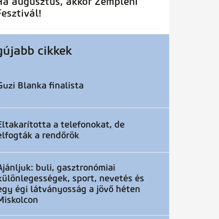
Ha augusztus, akkor Zempléni
Fesztivál!
gújabb cikkek
Guzi Blanka finalista
Eltakarította a telefonokat, de
elfogták a rendőrök
Ajánljuk: buli, gasztronómiai
különlegességek, sport, nevetés és
egy égi látványosság a jövő héten
Miskolcon