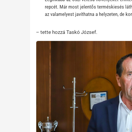
repcét. Már most jelentős terméskiesés lát
az valamelyest javíthatna a helyzeten, de ko
– tette hozzá Taskó József.
Kép