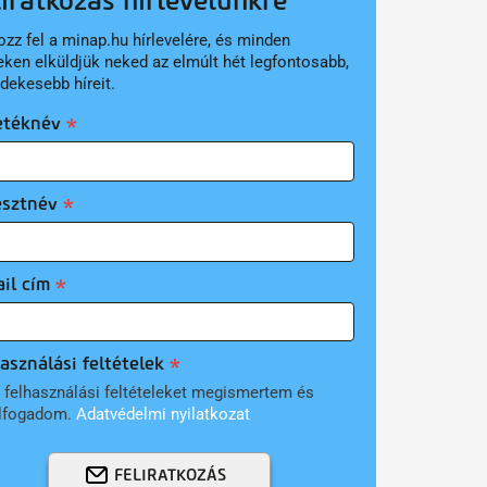
liratkozás hírlevelünkre
ozz fel a minap.hu hírlevelére, és minden
eken elküldjük neked az elmúlt hét legfontosabb,
rdekesebb híreit.
etéknév
esztnév
il cím
asználási feltételek
 felhasználási feltételeket megismertem és
lfogadom.
Adatvédelmi nyilatkozat
FELIRATKOZÁS