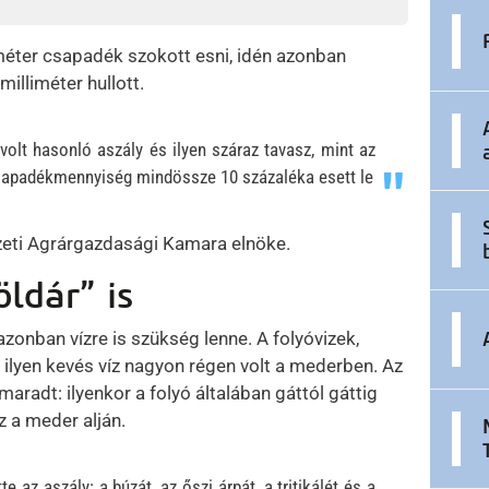
méter csapadék szokott esni, idén azonban
illiméter hullott.
 volt hasonló aszály és ilyen száraz tavasz, mint az
sapadékmennyiség mindössze 10 százaléka esett le
zeti Agrárgazdasági Kamara elnöke.
ldár” is
zonban vízre is szükség lenne. A folyóvizek,
, ilyen kevés víz nagyon régen volt a mederben. Az
maradt: ilyenkor a folyó általában gáttól gáttig
z a meder alján.
 az aszály: a búzát, az őszi árpát, a tritikálét és a