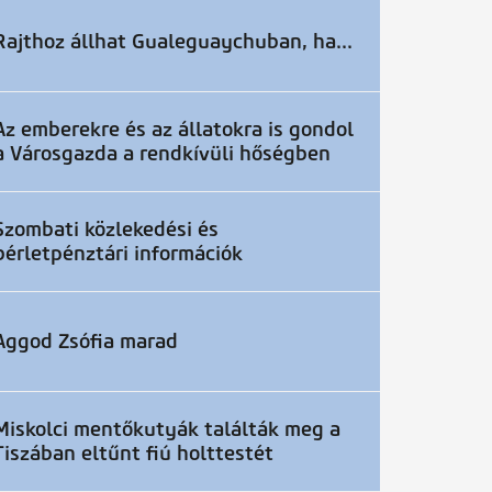
Rajthoz állhat Gualeguaychuban, ha...
Az emberekre és az állatokra is gondol
a Városgazda a rendkívüli hőségben
Szombati közlekedési és
bérletpénztári információk
Aggod Zsófia marad
Miskolci mentőkutyák találták meg a
Tiszában eltűnt fiú holttestét