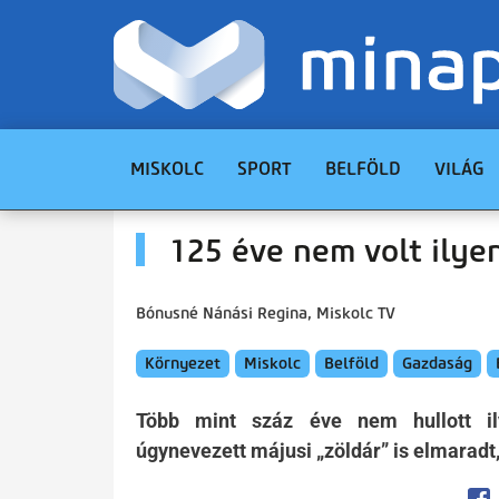
MISKOLC
SPORT
BELFÖLD
VILÁG
125 éve nem volt ilyen
Bónusné Nánási Regina, Miskolc TV
Környezet
Miskolc
Belföld
Gazdaság
Több mint száz éve nem hullott i
úgynevezett májusi „zöldár” is elmaradt,