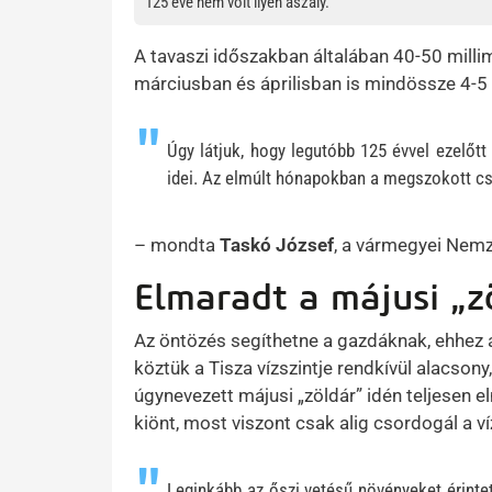
125 éve nem volt ilyen aszály.
A tavaszi időszakban általában 40-50 milli
márciusban és áprilisban is mindössze 4-5 m
Úgy látjuk, hogy legutóbb 125 évvel ezelőtt
idei. Az elmúlt hónapokban a megszokott c
– mondta
Taskó József
, a vármegyei Nem
Elmaradt a májusi „zö
Az öntözés segíthetne a gazdáknak, ehhez a
köztük a Tisza vízszintje rendkívül alacsony
úgynevezett májusi „zöldár” idén teljesen el
kiönt, most viszont csak alig csordogál a ví
Leginkább az őszi vetésű növényeket érintette