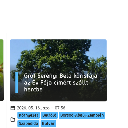
Gróf Serényi Béla kőrisfája
az Év Fája címért szállt
harcba
2026. 05. 16., szo – 07:56
Környezet
Belföld
Borsod-Abaúj-Zemplén
Szabadidő
Bulvár