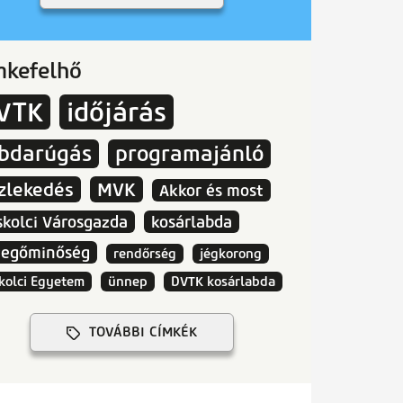
mkefelhő
VTK
időjárás
abdarúgás
programajánló
zlekedés
MVK
Akkor és most
skolci Városgazda
kosárlabda
vegőminőség
rendőrség
jégkorong
kolci Egyetem
ünnep
DVTK kosárlabda
TOVÁBBI CÍMKÉK