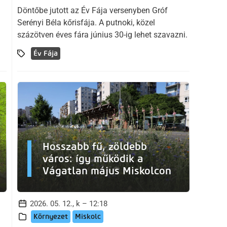
Döntőbe jutott az Év Fája versenyben Gróf
Serényi Béla kőrisfája. A putnoki, közel
százötven éves fára június 30-ig lehet szavazni.
Év Fája
Hosszabb fű, zöldebb
város: így működik a
Vágatlan május Miskolcon
2026. 05. 12., k – 12:18
Környezet
Miskolc