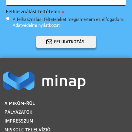
Felhasználási feltételek
A felhasználási feltételeket megismertem és elfogadom.
Adatvédelmi nyilatkozat
FELIRATKOZÁS
LÁBLÉC
A MIKOM-RÓL
PÁLYÁZATOK
IMPRESSZUM
MISKOLC TELELVÍZIÓ