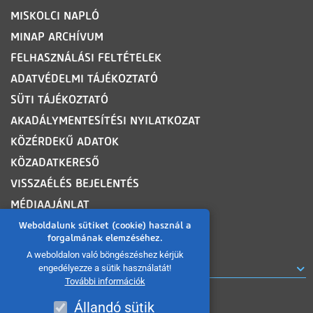
MISKOLCI NAPLÓ
MINAP ARCHÍVUM
FELHASZNÁLÁSI FELTÉTELEK
ADATVÉDELMI TÁJÉKOZTATÓ
SÜTI TÁJÉKOZTATÓ
AKADÁLYMENTESÍTÉSI NYILATKOZAT
KÖZÉRDEKŰ ADATOK
KÖZADATKERESŐ
VISSZAÉLÉS BEJELENTÉS
MÉDIAAJÁNLAT
OLDALTÉRKÉP
Weboldalunk sütiket (cookie) használ a
forgalmának elemzéséhez.
A weboldalon való böngészéshez kérjük
ROVATOK
engedélyezze a sütik használatát!
További információk
Állandó sütik