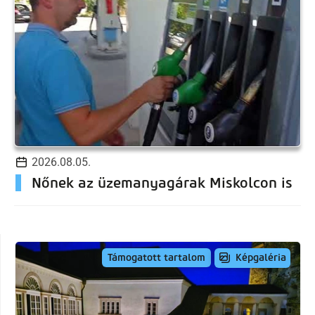
2026.08.05.
Nőnek az üzemanyagárak Miskolcon is
Képgaléria
Támogatott tartalom