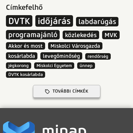
Címkefelhő
DVTK
időjárás
labdarúgás
programajánló
közlekedés
MVK
Akkor és most
Miskolci Városgazda
kosárlabda
levegőminőség
rendőrség
jégkorong
Miskolci Egyetem
ünnep
DVTK kosárlabda
TOVÁBBI CÍMKÉK