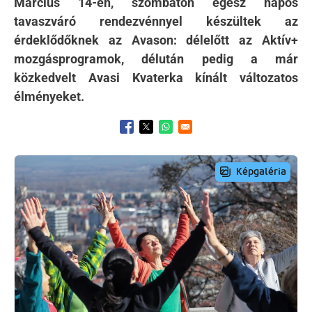
Március 14-én, szombaton egész napos
tavaszváró rendezvénnyel készültek az
érdeklődőknek az Avason: délelőtt az Aktív+
mozgásprogramok, délután pedig a már
közkedvelt Avasi Kvaterka kínált változatos
élményeket.
Opens in a new window
Opens in a new window
Opens in a new window
Preview Image