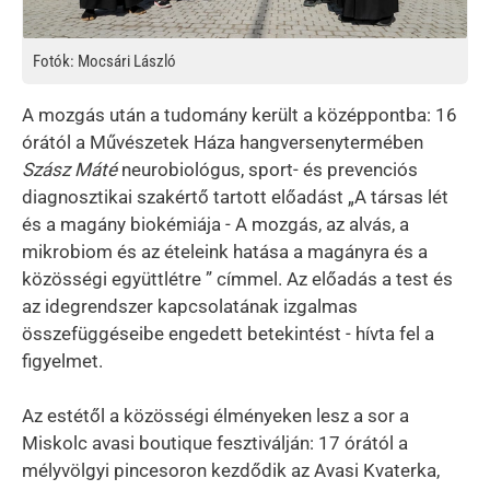
Fotók: Mocsári László
A mozgás után a tudomány került a középpontba: 16
órától a Művészetek Háza hangversenytermében
Szász Máté
neurobiológus, sport- és prevenciós
diagnosztikai szakértő tartott előadást „A társas lét
és a magány biokémiája - A mozgás, az alvás, a
mikrobiom és az ételeink hatása a magányra és a
közösségi együttlétre ” címmel. Az előadás a test és
az idegrendszer kapcsolatának izgalmas
összefüggéseibe engedett betekintést - hívta fel a
figyelmet.
Az estétől a közösségi élményeken lesz a sor a
Miskolc avasi boutique fesztiválján: 17 órától a
mélyvölgyi pincesoron kezdődik az Avasi Kvaterka,