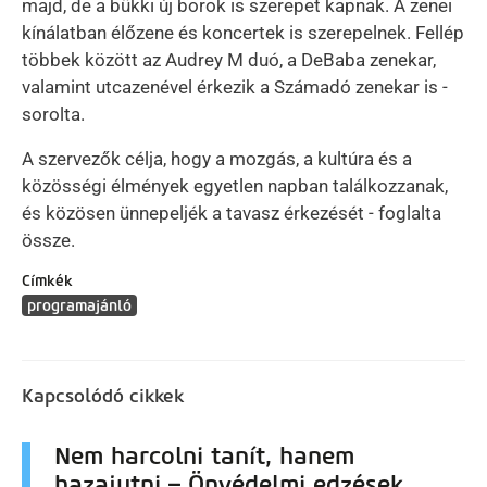
majd, de a bükki új borok is szerepet kapnak. A zenei
kínálatban élőzene és koncertek is szerepelnek. Fellép
többek között az Audrey M duó, a DeBaba zenekar,
valamint utcazenével érkezik a Számadó zenekar is -
sorolta.
A szervezők célja, hogy a mozgás, a kultúra és a
közösségi élmények egyetlen napban találkozzanak,
és közösen ünnepeljék a tavasz érkezését - foglalta
össze.
Címkék
programajánló
Kapcsolódó cikkek
Nem harcolni tanít, hanem
hazajutni – Önvédelmi edzések