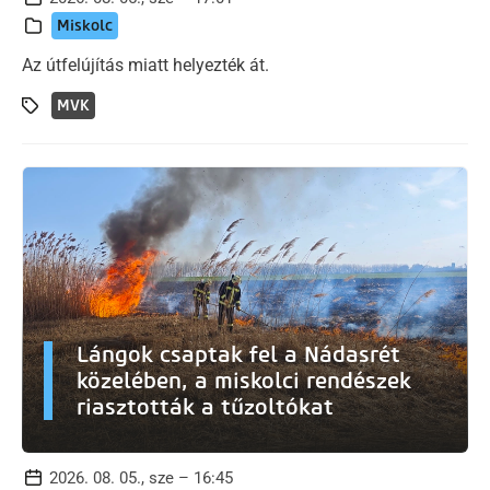
Miskolc
Az útfelújítás miatt helyezték át.
MVK
Lángok csaptak fel a Nádasrét
közelében, a miskolci rendészek
riasztották a tűzoltókat
2026. 08. 05., sze – 16:45