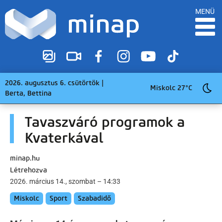
MENÜ
2026. augusztus 6. csütörtök |
Miskolc 27°C
Berta, Bettina
Tavaszváró programok a
Kvaterkával
minap.hu
Létrehozva
2026. március 14., szombat – 14:33
Miskolc
Sport
Szabadidő