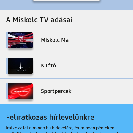
A Miskolc TV adásai
Miskolc Ma
Kilátó
Sportpercek
Feliratkozás hírlevelünkre
Iratkozz fel a minap.hu hírlevelére, és minden pénteken