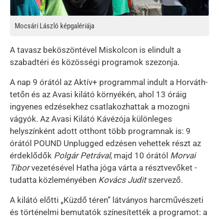
Mocsári László képgalériája
A tavasz beköszöntével Miskolcon is elindult a
szabadtéri és közösségi programok szezonja.
A nap 9 órától az Aktív+ programmal indult a Horváth-
tetőn és az Avasi kilátó környékén, ahol 13 óráig
ingyenes edzésekhez csatlakozhattak a mozogni
vágyók. Az Avasi Kilátó Kávézója különleges
helyszínként adott otthont több programnak is: 9
órától POUND Unplugged edzésen vehettek részt az
érdeklődők
Polgár Petrával
, majd 10 órától
Morvai
Tibor
vezetésével Hatha jóga várta a résztvevőket -
tudatta közleményében
Kovács Judit
szervező.
A kilátó előtti „Küzdő téren” látványos harcművészeti
és történelmi bemutatók színesítették a programot: a