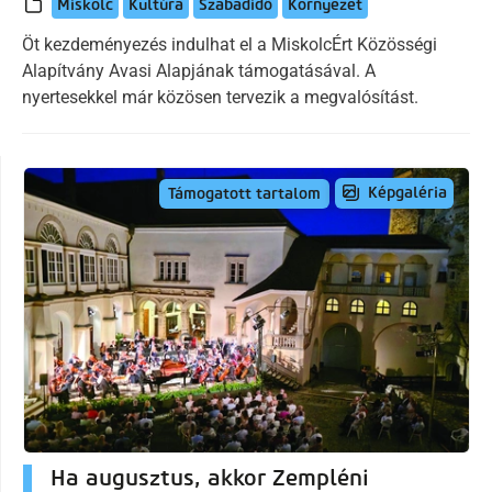
Miskolc
Kultúra
Szabadidő
Környezet
Öt kezdeményezés indulhat el a MiskolcÉrt Közösségi
Alapítvány Avasi Alapjának támogatásával. A
nyertesekkel már közösen tervezik a megvalósítást.
Képgaléria
Támogatott tartalom
Ha augusztus, akkor Zempléni