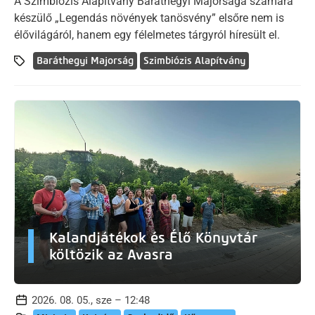
A Szimbiózis Alapítvány Baráthegyi Majorsága számára
készülő „Legendás növények tanösvény” elsőre nem is
élővilágáról, hanem egy félelmetes tárgyról híresült el.
Baráthegyi Majorság
Szimbiózis Alapítvány
Kalandjátékok és Élő Könyvtár
költözik az Avasra
2026. 08. 05., sze – 12:48