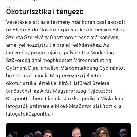
Ökoturisztikai tényező
Vezetése alatt az intézmény már korán csatlakozott
az Ehető Erdő Gasztroexpressz kezdeményezéshez
Szeleta Szerelvény Gasztroexpressz márkanéven,
amellyel hozzájárult a brand fejlődéséhez. Az
intézmény programjaival pályázott a Marketing
Szövetség által meghirdetett Városmarketing
Gyémánt Díjra, amellyel Városmarketing Gyémántot
hozott a városnak. Megtervezte a jelentős
ökoturisztikai értékkel bíró, lillafüredi Szeleta
tanösvényt, az Aktív Magyarország Fejlesztési
Központtól bérelt kerékpárokkal pedig a Miskolcra
látogatók számára e-bike kölcsönzőt alakított ki a
látogatóközpontban.
Kép