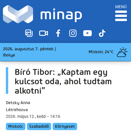
MENÜ
2026. augusztus 7. péntek |
Miskolc 24°C
Ibolya
Bíró Tibor: „Kaptam egy
kulcsot oda, ahol tudtam
alkotni”
Detzky Anna
Létrehozva
2026. május 12., kedd – 14:16
Miskolc
Szabadidő
Környezet