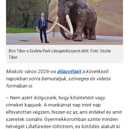
Bíró Tibor a Szeleta Park Látogatóközpont előtt. Fotó: Osztie
Tibor
Miskolc város 2026-os
díjazottjait
a következő
napokban sorra bemutatjuk, szöveges és videós
formában is.
– Nem azért dolgozunk, hogy kitüntetést vagy
címeket kapjunk. A munkámat nap mint nap
elhivatottan végzem, hiszen ez az, ami érdekel és amit
szeretek csinálni. Gyermekkoromban szinte minden
hétvégét Lillafüreden töltöttem, és kötődés alakult ki