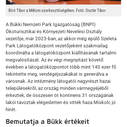
Bíró Tibor a MiKom szerkesztőségében. Fotó: Osztie Tibor
A Bükki Nemzeti Park Igazgatóság (BNPI)
Ökoturisztikai és Környezeti Nevelési Osztály
vezetője, már 2023-ban, az akkor még épülő Szeleta
Park Látogatóközpont vezetőjeként szakmailag
koordinálta a látogatóközpont kiállításának tartalmi
megvalósítását. Az év végi megnyitást követő
években a látogatóközpontot több mint 140 ezer fő
tekintette meg, vendégéjszakákat is generálva a
városnak. Az intézmény látogatói nagyrészt hazai
településekről, az ország minden vármegyéjéből
érkeztek, de összesen öt kontinens 31 országának
lakói távoztak elégedetten és vitték haza Miskolc jó
hírét.
Bemutatja a Bükk értékeit