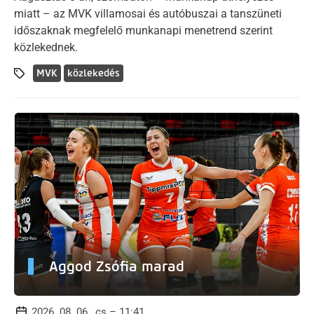
miatt – az MVK villamosai és autóbuszai a tanszüneti
időszaknak megfelelő munkanapi menetrend szerint
közlekednek.
MVK
közlekedés
Aggod Zsófia marad
2026. 08. 06., cs – 11:41