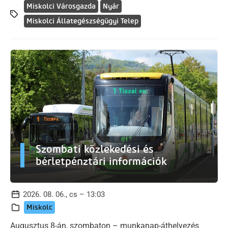
Miskolci Városgazda
Nyár
Miskolci Állategészségügyi Telep
Szombati közlekedési és
bérletpénztári információk
2026. 08. 06., cs – 13:03
Miskolc
Augusztus 8-án, szombaton – munkanap-áthelyezés