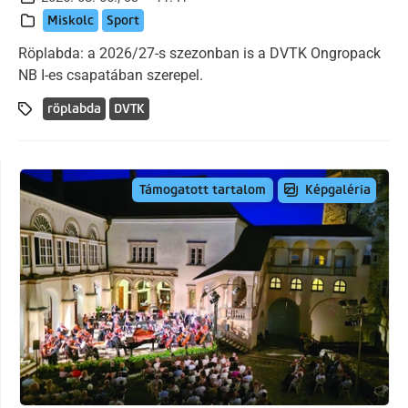
Miskolc
Sport
Röplabda: a 2026/27-s szezonban is a DVTK Ongropack
NB I-es csapatában szerepel.
röplabda
DVTK
Képgaléria
Támogatott tartalom