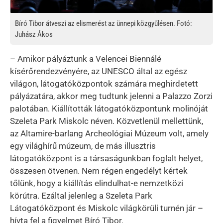
Bíró Tibor átveszi az elismerést az ünnepi közgyűlésen. Fotó:
Juhász Ákos
– Amikor pályáztunk a Velencei Biennálé
kísérőrendezvényére, az UNESCO által az egész
világon, látogatóközpontok számára meghirdetett
pályázatára, akkor meg tudtunk jelenni a Palazzo Zorzi
palotában. Kiállították látogatóközpontunk molinóját
Szeleta Park Miskolc néven. Közvetlenül mellettünk,
az Altamire-barlang Archeológiai Múzeum volt, amely
egy világhírű múzeum, de más illusztris
látogatóközpont is a társaságunkban foglalt helyet,
összesen ötvenen. Nem régen engedélyt kértek
tőlünk, hogy a kiállítás elindulhat-e nemzetközi
körútra. Ezáltal jelenleg a Szeleta Park
Látogatóközpont és Miskolc világkörüli turnén jár –
hívta fel a figyelmet Bíró Tibor.