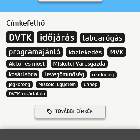
Címkefelhő
DVTK
időjárás
labdarúgás
programajánló
közlekedés
MVK
Akkor és most
Miskolci Városgazda
kosárlabda
levegőminőség
rendőrség
jégkorong
Miskolci Egyetem
ünnep
DVTK kosárlabda
TOVÁBBI CÍMKÉK