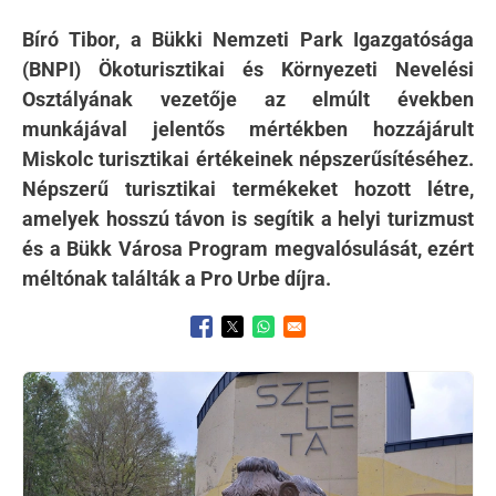
Bíró Tibor, a Bükki Nemzeti Park Igazgatósága
(BNPI) Ökoturisztikai és Környezeti Nevelési
Osztályának vezetője az elmúlt években
munkájával jelentős mértékben hozzájárult
Miskolc turisztikai értékeinek népszerűsítéséhez.
Népszerű turisztikai termékeket hozott létre,
amelyek hosszú távon is segítik a helyi turizmust
és a Bükk Városa Program megvalósulását, ezért
méltónak találták a Pro Urbe díjra.
Opens in a new window
Opens in a new window
Opens in a new window
Kép