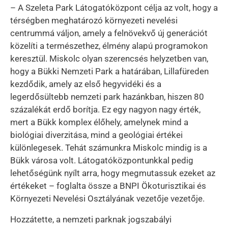
– A Szeleta Park Látogatóközpont célja az volt, hogy a
térségben meghatározó környezeti nevelési
centrummá váljon, amely a felnövekvő új generációt
közelíti a természethez, élmény alapú programokon
keresztül. Miskolc olyan szerencsés helyzetben van,
hogy a Bükki Nemzeti Park a határában, Lillafüreden
kezdődik, amely az első hegyvidéki és a
legerdősültebb nemzeti park hazánkban, hiszen 80
százalékát erdő borítja. Ez egy nagyon nagy érték,
mert a Bükk komplex élőhely, amelynek mind a
biológiai diverzitása, mind a geológiai értékei
különlegesek. Tehát számunkra Miskolc mindig is a
Bükk városa volt. Látogatóközpontunkkal pedig
lehetőségünk nyílt arra, hogy megmutassuk ezeket az
értékeket – foglalta össze a BNPI Ökoturisztikai és
Környezeti Nevelési Osztályának vezetője vezetője.
Hozzátette, a nemzeti parknak jogszabályi