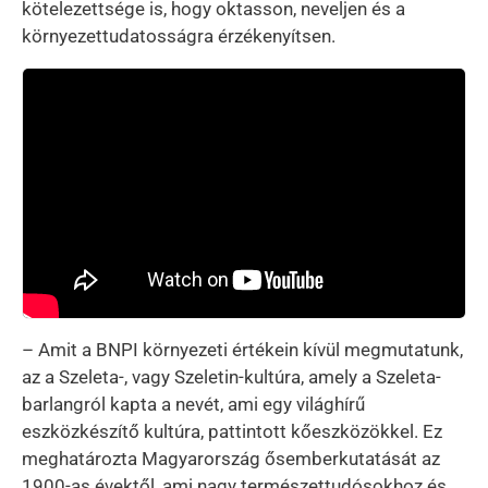
kötelezettsége is, hogy oktasson, neveljen és a
környezettudatosságra érzékenyítsen.
– Amit a BNPI környezeti értékein kívül megmutatunk,
az a Szeleta-, vagy Szeletin-kultúra, amely a Szeleta-
barlangról kapta a nevét, ami egy világhírű
eszközkészítő kultúra, pattintott kőeszközökkel. Ez
meghatározta Magyarország ősemberkutatását az
1900-as évektől, ami nagy természettudósokhoz és