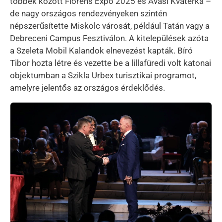
többek között Florens Expo 2025 és Avasi Kvaterka –
de nagy országos rendezvényeken szintén
népszerűsítette Miskolc városát, például Tatán vagy a
Debreceni Campus Fesztiválon. A kitelepülések azóta
a Szeleta Mobil Kalandok elnevezést kapták. Bíró
Tibor hozta létre és vezette be a lillafüredi volt katonai
objektumban a Szikla Urbex turisztikai programot,
amelyre jelentős az országos érdeklődés.
Kép