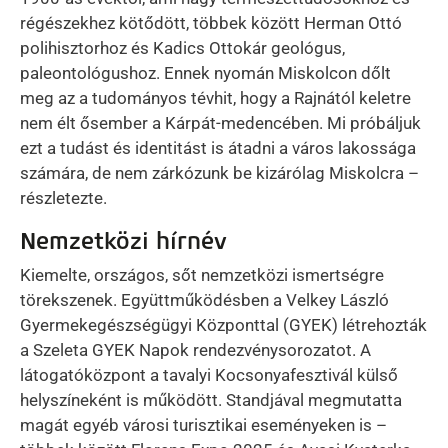
régészekhez kötődött, többek között Herman Ottó
polihisztorhoz és Kadics Ottokár geológus,
paleontológushoz. Ennek nyomán Miskolcon dőlt
meg az a tudományos tévhit, hogy a Rajnától keletre
nem élt ősember a Kárpát-medencében. Mi próbáljuk
ezt a tudást és identitást is átadni a város lakossága
számára, de nem zárkózunk be kizárólag Miskolcra –
részletezte.
Nemzetközi hírnév
Kiemelte, országos, sőt nemzetközi ismertségre
törekszenek. Együttműködésben a Velkey László
Gyermekegészségügyi Központtal (GYEK) létrehozták
a Szeleta GYEK Napok rendezvénysorozatot. A
látogatóközpont a tavalyi Kocsonyafesztivál külső
helyszíneként is működött. Standjával megmutatta
magát egyéb városi turisztikai eseményeken is –