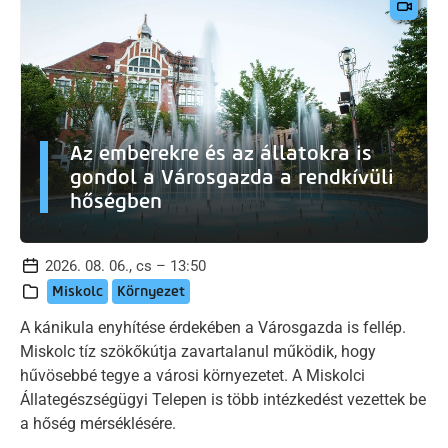
Az emberekre és az állatokra is
gondol a Városgazda a rendkívüli
hőségben
2026. 08. 06., cs – 13:50
Miskolc
Környezet
A kánikula enyhítése érdekében a Városgazda is fellép.
Miskolc tíz szökőkútja zavartalanul működik, hogy
hűvösebbé tegye a városi környezetet. A Miskolci
Állategészségügyi Telepen is több intézkedést vezettek be
a hőség mérséklésére.