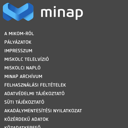
LÁBLÉC
A MIKOM-RÓL
PÁLYÁZATOK
IMPRESSZUM
MISKOLC TELELVÍZIÓ
MISKOLCI NAPLÓ
MINAP ARCHÍVUM
FELHASZNÁLÁSI FELTÉTELEK
ADATVÉDELMI TÁJÉKOZTATÓ
SÜTI TÁJÉKOZTATÓ
AKADÁLYMENTESÍTÉSI NYILATKOZAT
KÖZÉRDEKŰ ADATOK
KÖZADATKERESŐ