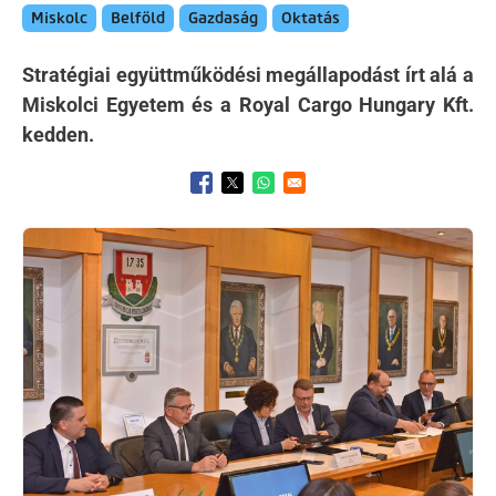
Miskolc
Belföld
Gazdaság
Oktatás
Stratégiai együttműködési megállapodást írt alá a
Miskolci Egyetem és a Royal Cargo Hungary Kft.
kedden.
Opens in a new window
Opens in a new window
Opens in a new window
Kép