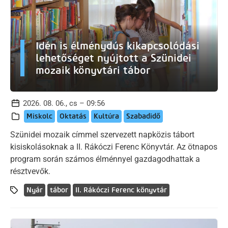
Idén is élménydús kikapcsolódási
lehetőséget nyújtott a Szünidei
mozaik könyvtári tábor
2026. 08. 06., cs – 09:56
Miskolc
Oktatás
Kultúra
Szabadidő
Szünidei mozaik címmel szervezett napközis tábort
kisiskolásoknak a II. Rákóczi Ferenc Könyvtár. Az ötnapos
program során számos élménnyel gazdagodhattak a
résztvevők.
Nyár
tábor
II. Rákóczi Ferenc könyvtár