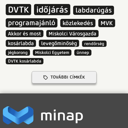
DVTK
időjárás
labdarúgás
programajánló
közlekedés
MVK
Akkor és most
Miskolci Városgazda
kosárlabda
levegőminőség
rendőrség
jégkorong
Miskolci Egyetem
ünnep
DVTK kosárlabda
TOVÁBBI CÍMKÉK