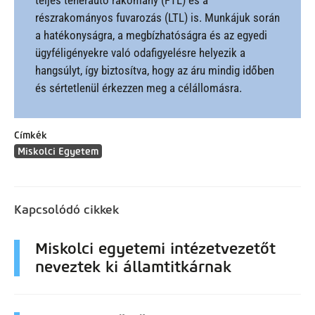
teljes teherautó rakomány (FTL) és a
részrakományos fuvarozás (LTL) is. Munkájuk során
a hatékonyságra, a megbízhatóságra és az egyedi
ügyféligényekre való odafigyelésre helyezik a
hangsúlyt, így biztosítva, hogy az áru mindig időben
és sértetlenül érkezzen meg a célállomásra.
Címkék
Miskolci Egyetem
Kapcsolódó cikkek
Miskolci egyetemi intézetvezetőt
neveztek ki államtitkárnak