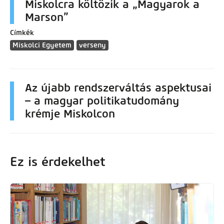
Miskolcra költözik a „Magyarok a
Marson”
Címkék
Miskolci Egyetem
verseny
Az újabb rendszerváltás aspektusai
– a magyar politikatudomány
krémje Miskolcon
Ez is érdekelhet