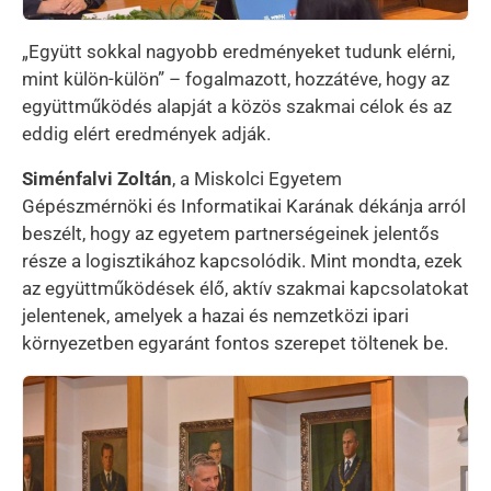
„Együtt sokkal nagyobb eredményeket tudunk elérni,
mint külön-külön” – fogalmazott, hozzátéve, hogy az
együttműködés alapját a közös szakmai célok és az
eddig elért eredmények adják.
Siménfalvi Zoltán
, a Miskolci Egyetem
Gépészmérnöki és Informatikai Karának dékánja arról
beszélt, hogy az egyetem partnerségeinek jelentős
része a logisztikához kapcsolódik. Mint mondta, ezek
az együttműködések élő, aktív szakmai kapcsolatokat
jelentenek, amelyek a hazai és nemzetközi ipari
környezetben egyaránt fontos szerepet töltenek be.
Kép