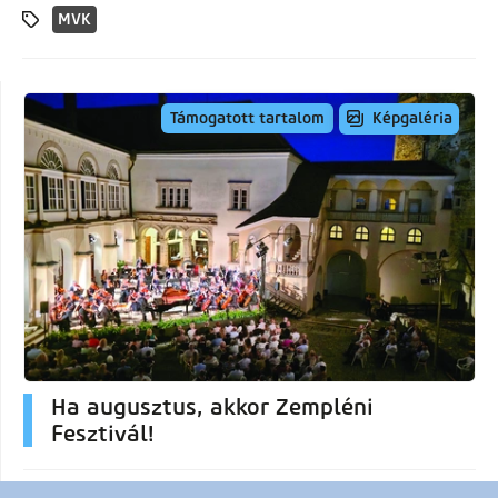
MVK
Képgaléria
Támogatott tartalom
Ha augusztus, akkor Zempléni
Fesztivál!