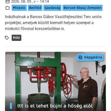
2026. 08. 09., v – 14:14
Miskolc
Belföld
Gazdaság
Borsod-Abaúj-Zemplén
Indulhatnak a Baross Gábor Vasútfejlesztési Terv uniós
projektjei, amelyek között kiemelt helyen szerepel a
miskolci fővonal korszerűsítése is.
MÁV
Képgaléria
Itt is el lehet bújni a hőség elől