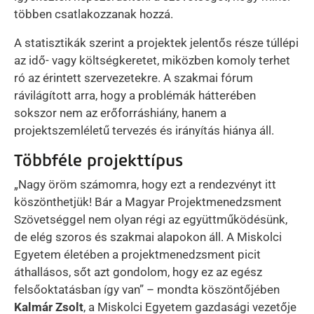
többen csatlakozzanak hozzá.
A statisztikák szerint a projektek jelentős része túllépi
az idő- vagy költségkeretet, miközben komoly terhet
ró az érintett szervezetekre. A szakmai fórum
rávilágított arra, hogy a problémák hátterében
sokszor nem az erőforráshiány, hanem a
projektszemléletű tervezés és irányítás hiánya áll.
Többféle projekttípus
„Nagy öröm számomra, hogy ezt a rendezvényt itt
köszönthetjük! Bár a Magyar Projektmenedzsment
Szövetséggel nem olyan régi az együttműködésünk,
de elég szoros és szakmai alapokon áll. A Miskolci
Egyetem életében a projektmenedzsment picit
áthallásos, sőt azt gondolom, hogy ez az egész
felsőoktatásban így van” – mondta köszöntőjében
Kalmár Zsolt
, a Miskolci Egyetem gazdasági vezetője