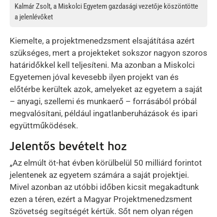
Kalmár Zsolt, a Miskolci Egyetem gazdasági vezetője köszöntötte
a jelenlévőket
Kiemelte, a projektmenedzsment elsajátítása azért
szükséges, mert a projekteket sokszor nagyon szoros
határidőkkel kell teljesíteni. Ma azonban a Miskolci
Egyetemen jóval kevesebb ilyen projekt van és
előtérbe kerültek azok, amelyeket az egyetem a saját
– anyagi, szellemi és munkaerő – forrásából próbál
megvalósítani, például ingatlanberuházások és ipari
együttműködések.
Jelentős bevételt hoz
„Az elmúlt öt-hat évben körülbelül 50 milliárd forintot
jelentenek az egyetem számára a saját projektjei.
Mivel azonban az utóbbi időben kicsit megakadtunk
ezen a téren, ezért a Magyar Projektmenedzsment
Szövetség segítségét kértük. Sőt nem olyan régen