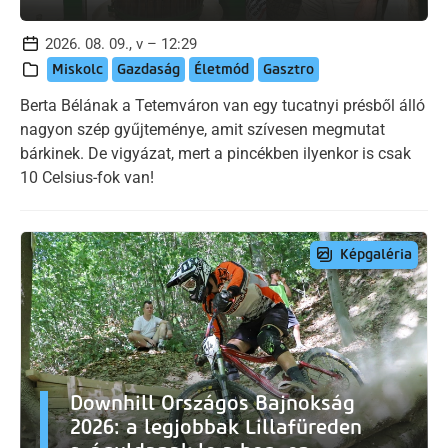
2026. 08. 09., v – 12:29
Miskolc
Gazdaság
Életmód
Gasztro
Berta Bélának a Tetemváron van egy tucatnyi présből álló
nagyon szép gyűjteménye, amit szívesen megmutat
bárkinek. De vigyázat, mert a pincékben ilyenkor is csak
10 Celsius-fok van!
Képgaléria
Downhill Országos Bajnokság
2026: a legjobbak Lillafüreden