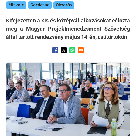
Miskolc
Gazdaság
Oktatás
Kifejezetten a kis és középvállalkozásokat célozta
meg a Magyar Projektmenedzsment Szövetség
által tartott rendezvény május 14-én, csütörtökön.
Opens in a new window
Opens in a new window
Opens in a new window
Kép