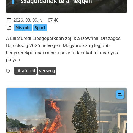
száguldanak le a hegyen
2026. 08. 09., v – 07:40
Miskolc
Sport
A Lillafüredi Libegőparkban zajlik a Downhill Országos
Bajnokság 2026 hétvégén. Magyarország legjobb
hegyikerékpárosai mérik össze tudásukat a látványos
pályán.
Lillafüred
verseny