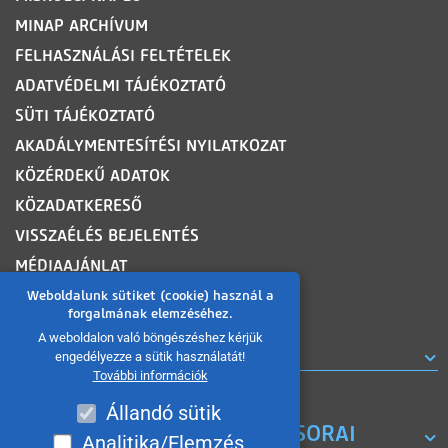
MINAP ARCHÍVUM
FELHASZNÁLÁSI FELTÉTELEK
ADATVÉDELMI TÁJÉKOZTATÓ
SÜTI TÁJÉKOZTATÓ
AKADÁLYMENTESÍTÉSI NYILATKOZAT
KÖZÉRDEKŰ ADATOK
KÖZADATKERESŐ
VISSZAÉLÉS BEJELENTÉS
MÉDIAAJÁNLAT
OLDALTÉRKÉP
Weboldalunk sütiket (cookie) használ a
forgalmának elemzéséhez.
A weboldalon való böngészéshez kérjük
ROVATOK
engedélyezze a sütik használatát!
További információk
Állandó sütik
A MISKOLC TV KORÁBBI MŰSORAI
Analitika/Elemzés