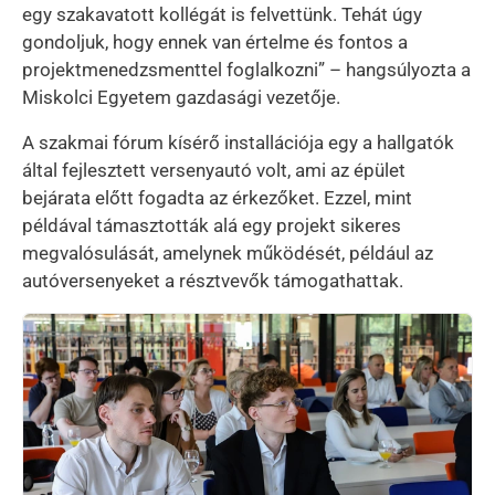
egy szakavatott kollégát is felvettünk. Tehát úgy
gondoljuk, hogy ennek van értelme és fontos a
projektmenedzsmenttel foglalkozni” – hangsúlyozta a
Miskolci Egyetem gazdasági vezetője.
A szakmai fórum kísérő installációja egy a hallgatók
által fejlesztett versenyautó volt, ami az épület
bejárata előtt fogadta az érkezőket. Ezzel, mint
példával támasztották alá egy projekt sikeres
megvalósulását, amelynek működését, például az
autóversenyeket a résztvevők támogathattak.
Kép