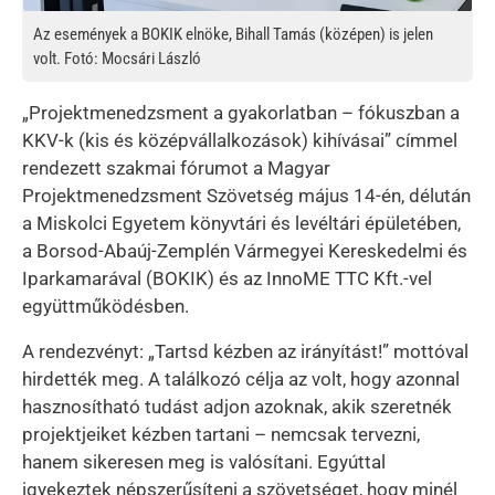
Az események a BOKIK elnöke, Bihall Tamás (középen) is jelen
volt. Fotó: Mocsári László
„Projektmenedzsment a gyakorlatban – fókuszban a
KKV-k (kis és középvállalkozások) kihívásai” címmel
rendezett szakmai fórumot a Magyar
Projektmenedzsment Szövetség május 14-én, délután
a Miskolci Egyetem könyvtári és levéltári épületében,
a Borsod-Abaúj-Zemplén Vármegyei Kereskedelmi és
Iparkamarával (BOKIK) és az InnoME TTC Kft.-vel
együttműködésben.
A rendezvényt: „Tartsd kézben az irányítást!” mottóval
hirdették meg. A találkozó célja az volt, hogy azonnal
hasznosítható tudást adjon azoknak, akik szeretnék
projektjeiket kézben tartani – nemcsak tervezni,
hanem sikeresen meg is valósítani. Egyúttal
igyekeztek népszerűsíteni a szövetséget, hogy minél