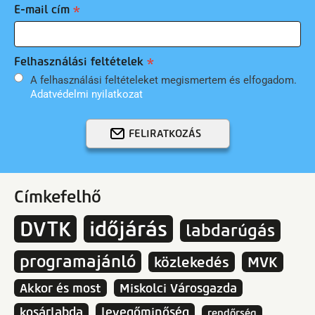
E-mail cím
Felhasználási feltételek
A felhasználási feltételeket megismertem és elfogadom.
Adatvédelmi nyilatkozat
FELIRATKOZÁS
Címkefelhő
DVTK
időjárás
labdarúgás
programajánló
közlekedés
MVK
Akkor és most
Miskolci Városgazda
kosárlabda
levegőminőség
rendőrség