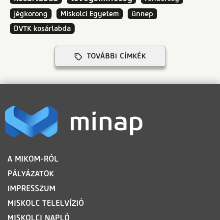
jégkorong
Miskolci Egyetem
ünnep
DVTK kosárlabda
TOVÁBBI CÍMKÉK
LÁBLÉC
A MIKOM-RÓL
PÁLYÁZATOK
IMPRESSZUM
MISKOLC TELELVÍZIÓ
MISKOLCI NAPLÓ