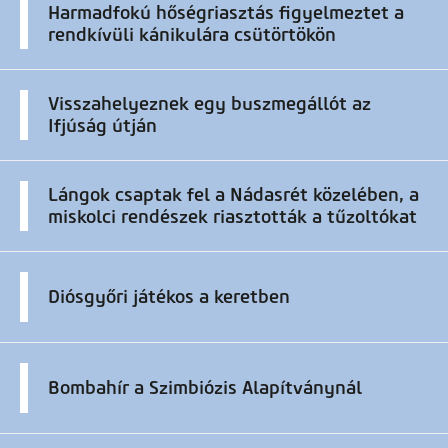
Harmadfokú hőségriasztás figyelmeztet a
rendkívüli kánikulára csütörtökön
Visszahelyeznek egy buszmegállót az
Ifjúság útján
Lángok csaptak fel a Nádasrét közelében, a
miskolci rendészek riasztották a tűzoltókat
Diósgyőri játékos a keretben
Bombahír a Szimbiózis Alapítványnál