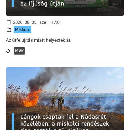
az Ifjúság útján
2026. 08. 05., sze – 17:01
Miskolc
Az útfelújítás miatt helyezték át.
MVK
Lángok csaptak fel a Nádasrét
közelében, a miskolci rendészek