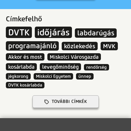
Címkefelhő
DVTK
időjárás
labdarúgás
programajánló
közlekedés
MVK
Akkor és most
Miskolci Városgazda
kosárlabda
levegőminőség
rendőrség
jégkorong
Miskolci Egyetem
ünnep
DVTK kosárlabda
TOVÁBBI CÍMKÉK