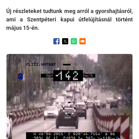
Új részleteket tudtunk meg arról a gyorshajtásról,
ami a Szentpéteri kapui útfelújításnál történt
május 15-én.
Opens in a new window
Opens in a new window
Opens in a new window
Kép