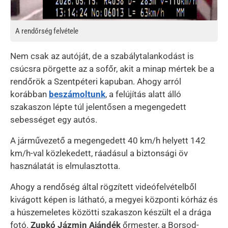
A rendőrség felvétele
Nem csak az autóját, de a szabálytalankodást is
csúcsra pörgette az a sofőr, akit a minap mértek be a
rendőrök a Szentpéteri kapuban. Ahogy arról
korábban
beszámoltunk
, a felújítás alatt álló
szakaszon lépte túl jelentősen a megengedett
sebességet egy autós.
A járművezető a megengedett 40 km/h helyett 142
km/h-val közlekedett, ráadásul a biztonsági öv
használatát is elmulasztotta.
Ahogy a rendőség által rögzített videófelvételből
kivágott képen is látható, a megyei központi kórház és
a húszemeletes közötti szakaszon készült el a drága
fotó.
Zupkó Jázmin Ajándék
őrmester, a Borsod-