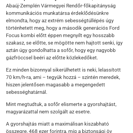
Abaúj-Zemplén Vármegyei Rendőr-főkapitányság
kommunikációs munkatársa érdeklődésünkre
elmondta, hogy az extrém sebességtúllépés úgy
történhetett meg, hogy a második generációs Ford
Focus kombi előtt éppen megnyílt egy hosszabb
szakasz, se előtte, se mögötte nem hajtott senki, így
aztán úgy gondolhatta a sofőr, hogy egy nagyobb
gázfröccsel beéri az előtte közlekedőket.
Ez minden bizonnyal sikerülhetett is neki, lelassított
70 km/h-ra, ami – tegyük hozzá – szintén meredek,
hiszen jelentősen magasabb a megengedett
sebességhatárnál.
Mint megtudtuk, a sofőr elismerte a gyorshajtást,
magyarázattal nem szolgált az esetre.
A gyorshajtás miatt a maximálisan kiszabható
összegre, 468 ezer forintra, míg a biztonsági öv