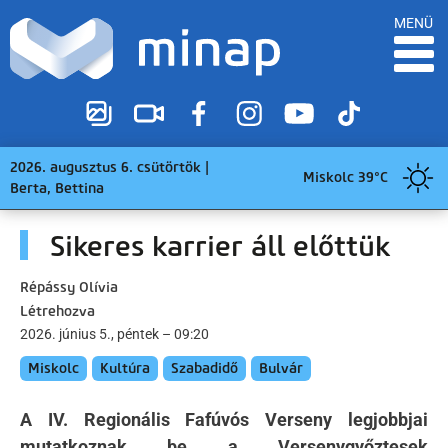
MENÜ
2026. augusztus 6. csütörtök |
Miskolc 39°C
Berta, Bettina
Sikeres karrier áll előttük
Répássy Olívia
Létrehozva
2026. június 5., péntek – 09:20
Miskolc
Kultúra
Szabadidő
Bulvár
A IV. Regionális Fafúvós Verseny legjobbjai
mutatkoznak be a Versenygyőztesek