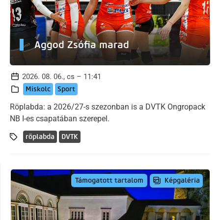
Aggod Zsófia marad
2026. 08. 06., cs – 11:41
Miskolc
Sport
Röplabda: a 2026/27-s szezonban is a DVTK Ongropack
NB I-es csapatában szerepel.
röplabda
DVTK
Képgaléria
Támogatott tartalom