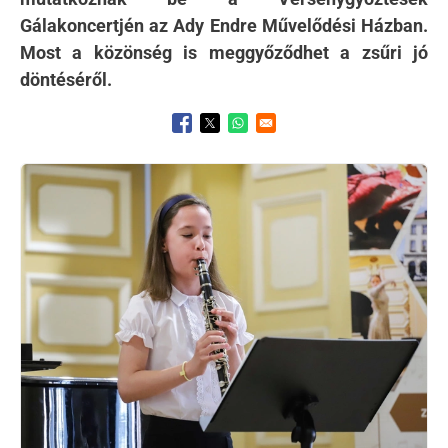
Gálakoncertjén az Ady Endre Művelődési Házban.
Most a közönség is meggyőződhet a zsűri jó
döntéséről.
Opens in a new window
Opens in a new window
Opens in a new window
Kép