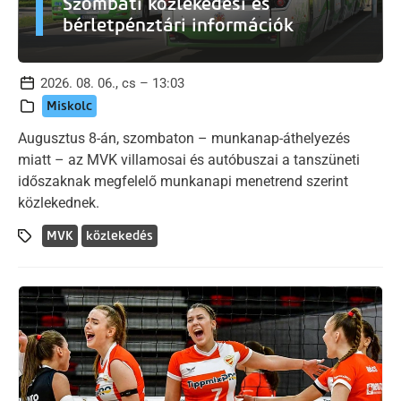
Szombati közlekedési és
bérletpénztári információk
2026. 08. 06., cs – 13:03
Miskolc
Augusztus 8-án, szombaton – munkanap-áthelyezés
miatt – az MVK villamosai és autóbuszai a tanszüneti
időszaknak megfelelő munkanapi menetrend szerint
közlekednek.
MVK
közlekedés