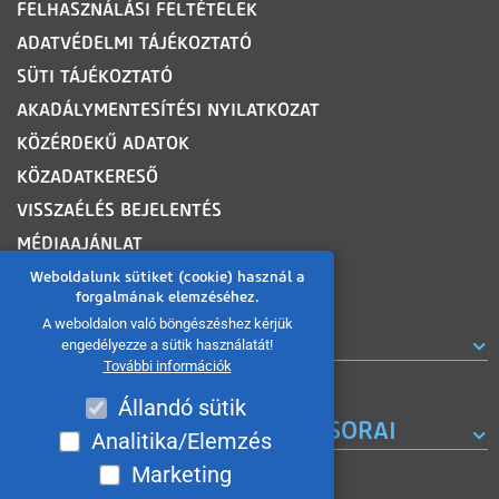
FELHASZNÁLÁSI FELTÉTELEK
ADATVÉDELMI TÁJÉKOZTATÓ
SÜTI TÁJÉKOZTATÓ
AKADÁLYMENTESÍTÉSI NYILATKOZAT
KÖZÉRDEKŰ ADATOK
KÖZADATKERESŐ
VISSZAÉLÉS BEJELENTÉS
MÉDIAAJÁNLAT
OLDALTÉRKÉP
Weboldalunk sütiket (cookie) használ a
forgalmának elemzéséhez.
A weboldalon való böngészéshez kérjük
ROVATOK
engedélyezze a sütik használatát!
További információk
Állandó sütik
A MISKOLC TV KORÁBBI MŰSORAI
Analitika/Elemzés
Marketing