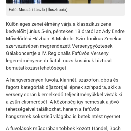
Fotó: Mocsári László (illusztráció)
Különleges zenei élmény várja a klasszikus zene
kedvelőit június 5-én, pénteken 18 órától az Ady Endre
Művelődési Házban. A Miskolci Szimfonikus Zenekar
szervezésében megrendezett Versenygyőztesek
Gálakoncertje a IV. Regionális Fafúvós Verseny
legeredményesebb fiatal muzsikusainak biztosít
bemutatkozási lehetőséget.
A hangversenyen fuvola, klarinét, szaxofon, oboa és
fagott kategóriák díjazottjai lépnek színpadra, akik a
verseny során kiemelkedő teljesítményükkel vívták ki
a zsűri elismerését. A közönség így nemcsak a jövő
tehetségeivel találkozhat, hanem a fafúvós
hangszerek sokszínű világába is betekintést nyerhet.
A fuvolások műsorában többek között Händel, Bach