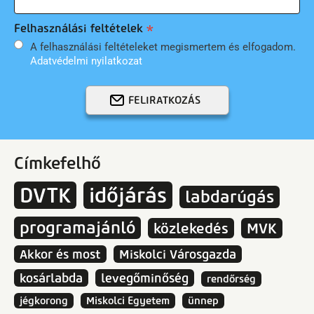
Felhasználási feltételek
A felhasználási feltételeket megismertem és elfogadom.
Adatvédelmi nyilatkozat
FELIRATKOZÁS
Címkefelhő
DVTK
időjárás
labdarúgás
programajánló
közlekedés
MVK
Akkor és most
Miskolci Városgazda
kosárlabda
levegőminőség
rendőrség
jégkorong
Miskolci Egyetem
ünnep