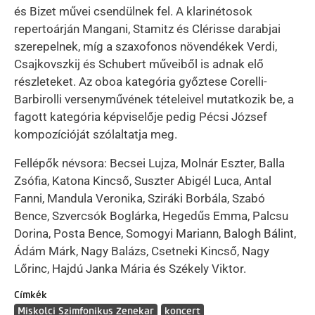
és Bizet művei csendülnek fel. A klarinétosok
repertoárján Mangani, Stamitz és Clérisse darabjai
szerepelnek, míg a szaxofonos növendékek Verdi,
Csajkovszkij és Schubert műveiből is adnak elő
részleteket. Az oboa kategória győztese Corelli-
Barbirolli versenyművének tételeivel mutatkozik be, a
fagott kategória képviselője pedig Pécsi József
kompozícióját szólaltatja meg.
Fellépők névsora: Becsei Lujza, Molnár Eszter, Balla
Zsófia, Katona Kincső, Suszter Abigél Luca, Antal
Fanni, Mandula Veronika, Sziráki Borbála, Szabó
Bence, Szvercsók Boglárka, Hegedűs Emma, Palcsu
Dorina, Posta Bence, Somogyi Mariann, Balogh Bálint,
Ádám Márk, Nagy Balázs, Csetneki Kincső, Nagy
Lőrinc, Hajdú Janka Mária és Székely Viktor.
Címkék
Miskolci Szimfonikus Zenekar
koncert