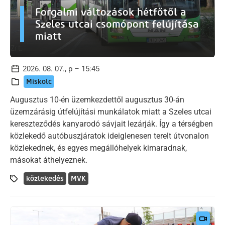
Forgalmi változások hétfőtől a
Szeles utcai csomópont felújítása
miatt
2026. 08. 07., p – 15:45
Miskolc
Augusztus 10-én üzemkezdettől augusztus 30-án
üzemzárásig útfelújítási munkálatok miatt a Szeles utcai
kereszteződés kanyarodó sávjait lezárják. Így a térségben
közlekedő autóbuszjáratok ideiglenesen terelt útvonalon
közlekednek, és egyes megállóhelyek kimaradnak,
másokat áthelyeznek.
közlekedés
MVK