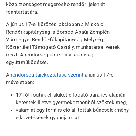
közbiztonságot megerősítő rendőri jelenlét
fenntartására.
A június 17-ei körözési akcióban a Miskolci
Rendőrkapitányság, a Borsod-Abaúj-Zemplén
Vármegyei Rendőr-főkapitányság Mélységi
Közterületi Támogató Osztály, munkatársai vettek
részt. A rendőrség köszöni a lakosság
együttműködését.
A
rendőrség tájékoztatása szerint
a június 17-ei
műveletben:
17 főt fogtak el, akiket elfogató parancs alapján
kerestek, illetve gyermekotthonból szöktek meg,
valamint egy férfit is elő állítottak bűncselekmény
elkövetésének gyanúja miatt.