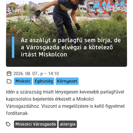
Az aszályt a parlagfű sem bírja, de
a Városgazda elvégzi a kötelező
irtást Miskolcon
2026. 08. 07., p – 14:10
Miskolc
Egészség
Környezet
Idén a szárazság miatt lényegesen kevesebb parlagfűvel
kapcsolatos bejelentés érkezett a Miskolci
Városgazdához. Viszont a megelőzésre is kellő figyelmet
fordítanak.
Miskolci Városgazda
allergia