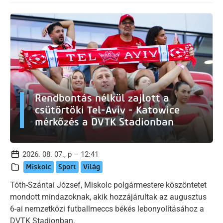
Rendbontás nélkül zajlott a
csütörtöki Tel-Aviv - Katowice
mérkőzés a DVTK Stadionban
2026. 08. 07., p – 12:41
Miskolc
Sport
Világ
Tóth-Szántai József, Miskolc polgármestere köszöntetet
mondott mindazoknak, akik hozzájárultak az augusztus
6-ai nemzetközi futballmeccs békés lebonyolításához a
DVTK Stadionban.