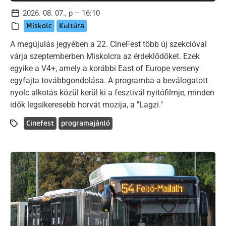
2026. 08. 07., p – 16:10
Miskolc
Kultúra
A megújulás jegyében a 22. CineFest több új szekcióval
várja szeptemberben Miskolcra az érdeklődőket. Ezek
egyike a V4+, amely a korábbi East of Europe verseny
egyfajta továbbgondolása. A programba a beválogatott
nyolc alkotás közül kerül ki a fesztivál nyitófilmje, minden
idők legsikeresebb horvát mozija, a "Lagzi."
Cinefest
programajánló