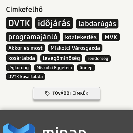
Címkefelhő
DVTK
időjárás
labdarúgás
programajánló
közlekedés
MVK
Akkor és most
Miskolci Városgazda
kosárlabda
levegőminőség
rendőrség
jégkorong
Miskolci Egyetem
ünnep
DVTK kosárlabda
TOVÁBBI CÍMKÉK