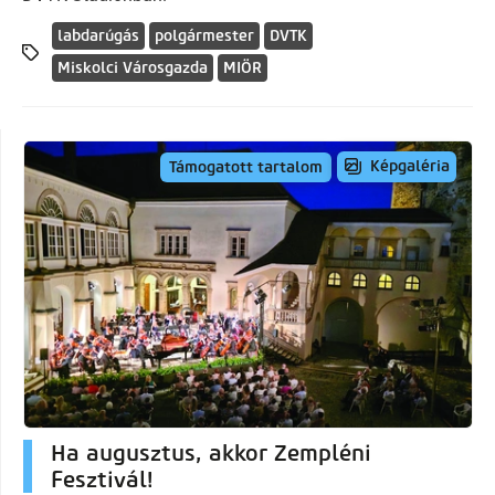
labdarúgás
polgármester
DVTK
Miskolci Városgazda
MIÖR
Képgaléria
Támogatott tartalom
Ha augusztus, akkor Zempléni
Fesztivál!