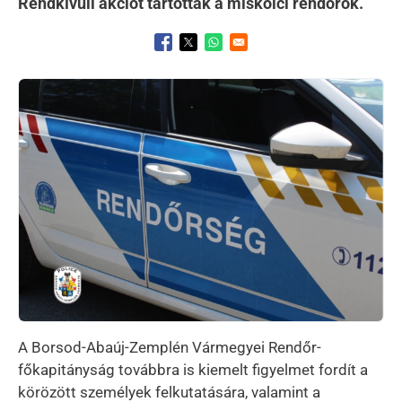
Rendkívüli akciót tartottak a miskolci rendőrök.
Opens in a new window
Opens in a new window
Opens in a new window
Kép
A Borsod-Abaúj-Zemplén Vármegyei Rendőr-
főkapitányság továbbra is kiemelt figyelmet fordít a
körözött személyek felkutatására, valamint a