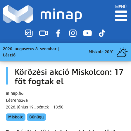
MENÜ
2026. augusztus 8. szombat |
Miskolc 20°C
László
Körözési akció Miskolcon: 17
főt fogtak el
minap.hu
Létrehozva
2026. június 19., péntek – 13:50
Miskolc
Bűnügy