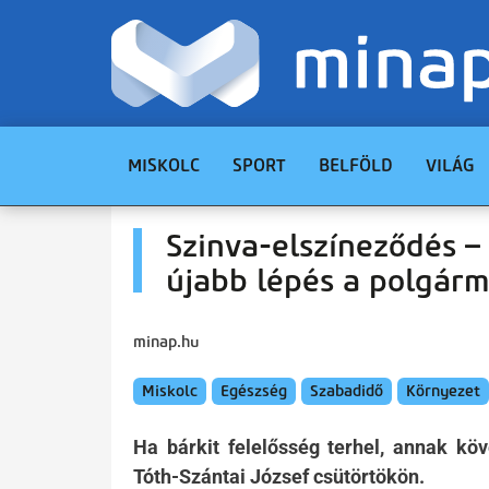
MISKOLC
SPORT
BELFÖLD
VILÁG
Szinva-elszíneződés –
újabb lépés a polgárm
minap.hu
Miskolc
Egészség
Szabadidő
Környezet
Ha bárkit felelősség terhel, annak kö
Tóth-Szántai József csütörtökön.