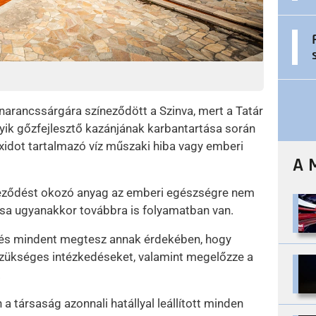
narancssárgára színeződött a Szinva, mert a Tatár
yik gőzfejlesztő kazánjának karbantartása során
oxidot tartalmazó víz műszaki hiba vagy emberi
A 
íneződést okozó anyag az emberi egészségre nem
rása ugyanakkor továbbra is folyamatban van.
t, és mindent megtesz annak érdekében, hogy
 szükséges intézkedéseket, valamint megelőzze a
.
 társaság azonnali hatállyal leállított minden