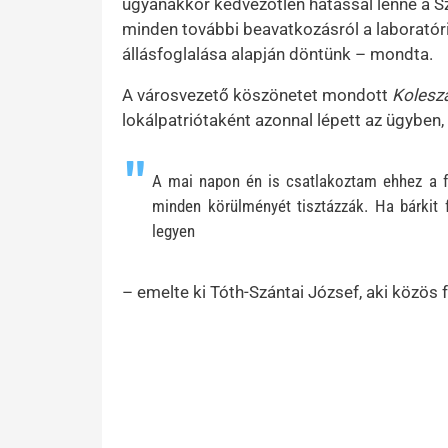
ugyanakkor kedvezőtlen hatással lenne a Szin
minden további beavatkozásról a laborató
állásfoglalása alapján döntünk – mondta.
A városvezető köszönetet mondott
Kolesz
lokálpatriótaként azonnal lépett az ügyben,
A mai napon én is csatlakoztam ehhez a fe
minden körülményét tisztázzák. Ha bárkit 
legyen
– emelte ki Tóth-Szántai József, aki közös