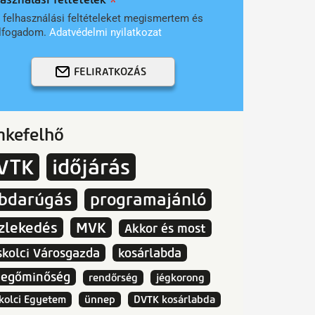
 felhasználási feltételeket megismertem és
lfogadom.
Adatvédelmi nyilatkozat
FELIRATKOZÁS
mkefelhő
VTK
időjárás
abdarúgás
programajánló
zlekedés
MVK
Akkor és most
skolci Városgazda
kosárlabda
vegőminőség
rendőrség
jégkorong
kolci Egyetem
ünnep
DVTK kosárlabda