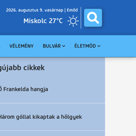
2026. augusztus 9. vasárnap |
Emőd
Miskolc 27°C
A
VÉLEMÉNY
BULVÁR
ÉLETMÓD
BALESET
GASZTRO
gújabb cikkek
BŰNÜGY
EGÉSZSÉG
HAVARIA
EGYHÁZ
CELEBHÍREK
SZABADIDŐ
Ő Frankelda hangja
TUDOMÁNY
KÖRNYEZET
Három góllal kikaptak a hölgyek