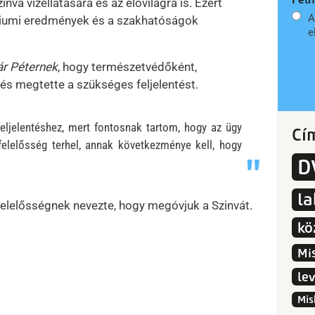
va vízellátására és az élővilágra is. Ezért
A
riumi eredmények és a szakhatóságok
e
ár Péternek
, hogy természetvédőként,
 és megtette a szükséges feljelentést.
ljelentéshez, mert fontosnak tartom, hogy az ügy
Cí
felelősség terhel, annak következménye kell, hogy
D
l
 felelősségnek nevezte, hogy megóvjuk a Szinvát.
kö
Mi
le
Mis