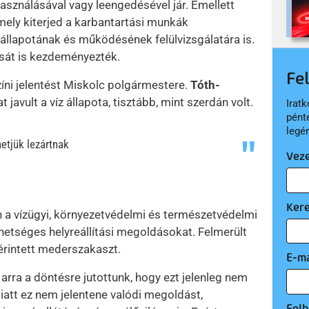
sználásával vagy leengedésével jár. Emellett
amely kiterjed a karbantartási munkák
 állapotának és működésének felülvizsgálatára is.
sát is kezdeményezték.
Fe
zíni jelentést Miskolc polgármestere.
Tóth-
javult a víz állapota, tisztább, mint szerdán volt.
Iratk
pént
legé
hetjük lezártnak
Vez
Ker
 a vízügyi, környezetvédelmi és természetvédelmi
hetséges helyreállítási megoldásokat. Felmerült
 érintett mederszakaszt.
E-ma
rra a döntésre jutottunk, hogy ezt jelenleg nem
iatt ez nem jelentene valódi megoldást,
Felh