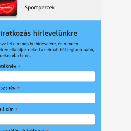
Sportpercek
liratkozás hírlevelünkre
ozz fel a minap.hu hírlevelére, és minden
eken elküldjük neked az elmúlt hét legfontosabb,
rdekesebb híreit.
etéknév
esztnév
il cím
asználási feltételek