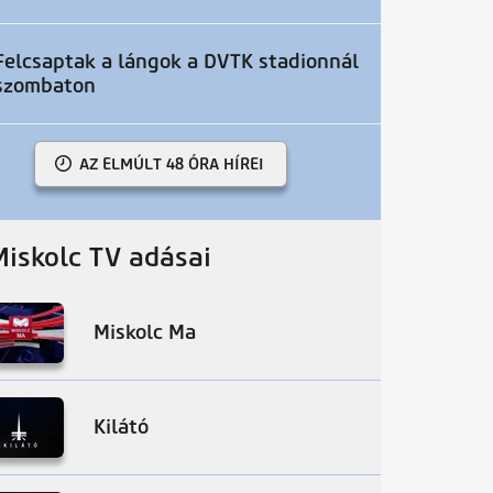
Felcsaptak a lángok a DVTK stadionnál
szombaton
AZ ELMÚLT 48 ÓRA HÍREI
Miskolc TV adásai
Miskolc Ma
Kilátó