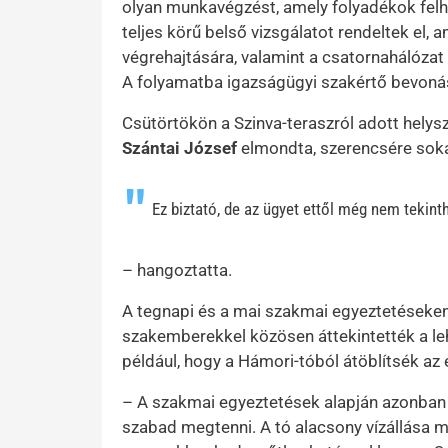
olyan munkavégzést, amely folyadékok felha
teljes körű belső vizsgálatot rendeltek el, 
végrehajtására, valamint a csatornahálózat
A folyamatba igazságügyi szakértő bevoná
Csütörtökön a Szinva-teraszról adott helys
Szántai József
elmondta, szerencsére sokat 
Ez biztató, de az ügyet ettől még nem tekint
– hangoztatta.
A tegnapi és a mai szakmai egyeztetéseken
szakemberekkel közösen áttekintették a le
például, hogy a Hámori-tóból átöblítsék az
– A szakmai egyeztetések alapján azonban a
szabad megtenni. A tó alacsony vízállása m