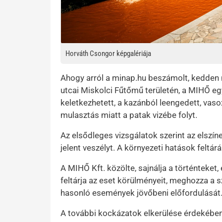
Horváth Csongor képgalériája
Ahogy arról a minap.hu beszámolt, kedden 
utcai Miskolci Fűtőmű területén, a MIHŐ eg
keletkezhetett, a kazánból leengedett, vas
mulasztás miatt a patak vizébe folyt.
Az elsődleges vizsgálatok szerint az elsz
jelent veszélyt. A környezeti hatások feltá
A MIHŐ Kft. közölte, sajnálja a történteke
feltárja az eset körülményeit, meghozza a
hasonló események jövőbeni előfordulását
A további kockázatok elkerülése érdekében a