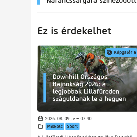
Narancssárgára színeződött
Ez is érdekelhet
Képgaléria
Downhill Országos
Bajnokság 2026: a
legjobbak Lillafüreden
száguldanak le a hegyen
2026. 08. 09., v – 07:40
Miskolc
Sport