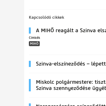
Kapcsolódó cikkek
A MIHŐ reagált a Szinva elsz
Címkék
MIHŐ
Szinva-elszíneződés – lépett
Miskolc polgármestere: tiszt
Szinva szennyeződése ügyé