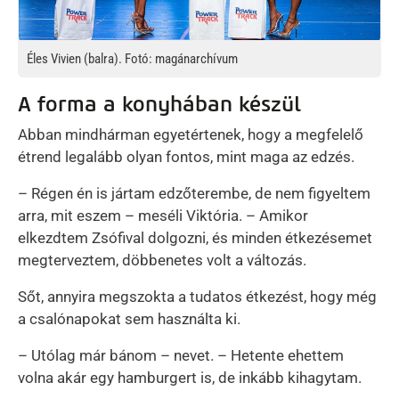
Éles Vivien (balra). Fotó: magánarchívum
A forma a konyhában készül
Abban mindhárman egyetértenek, hogy a megfelelő
étrend legalább olyan fontos, mint maga az edzés.
– Régen én is jártam edzőterembe, de nem figyeltem
arra, mit eszem – meséli Viktória. – Amikor
elkezdtem Zsófival dolgozni, és minden étkezésemet
megterveztem, döbbenetes volt a változás.
Sőt, annyira megszokta a tudatos étkezést, hogy még
a csalónapokat sem használta ki.
– Utólag már bánom – nevet. – Hetente ehettem
volna akár egy hamburgert is, de inkább kihagytam.