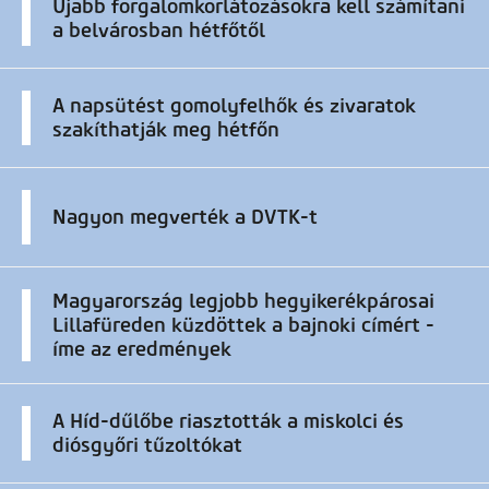
Újabb forgalomkorlátozásokra kell számítani
a belvárosban hétfőtől
A napsütést gomolyfelhők és zivaratok
szakíthatják meg hétfőn
Nagyon megverték a DVTK-t
Magyarország legjobb hegyikerékpárosai
Lillafüreden küzdöttek a bajnoki címért -
íme az eredmények
A Híd-dűlőbe riasztották a miskolci és
diósgyőri tűzoltókat