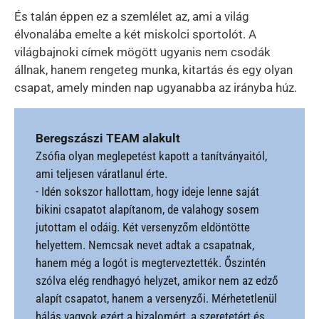
És talán éppen ez a szemlélet az, ami a világ
élvonalába emelte a két miskolci sportolót. A
világbajnoki címek mögött ugyanis nem csodák
állnak, hanem rengeteg munka, kitartás és egy olyan
csapat, amely minden nap ugyanabba az irányba húz.
Beregszászi TEAM alakult
Zsófia olyan meglepetést kapott a tanítványaitól,
ami teljesen váratlanul érte.
- Idén sokszor hallottam, hogy ideje lenne saját
bikini csapatot alapítanom, de valahogy sosem
jutottam el odáig. Két versenyzőm eldöntötte
helyettem. Nemcsak nevet adtak a csapatnak,
hanem még a logót is megterveztették. Őszintén
szólva elég rendhagyó helyzet, amikor nem az edző
alapít csapatot, hanem a versenyzői. Mérhetetlenül
hálás vagyok ezért a bizalomért, a szeretetért és