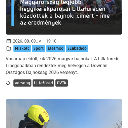
Magyarország legjobb
hegyikerékpárosai Lillafüreden
küzdöttek a bajnoki címért - íme
az eredmények
2026. 08. 09., v – 19:10
Miskolc
Sport
Életmód
Szabadidő
Vasárnap eldőlt, kik 2026 magyar bajnokai. A Lillafüredi
Libegőparkban rendezték meg hétvégén a Downhill
Országos Bajnokság 2026 versenyt.
verseny
Lillafüred
DVTK