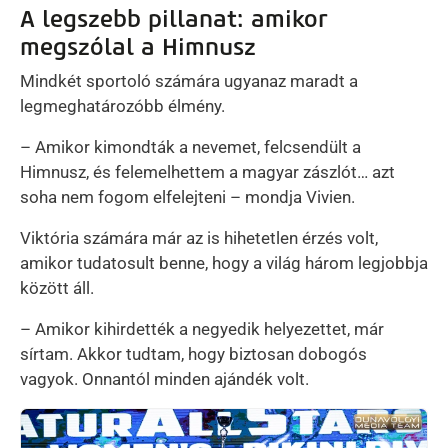
A legszebb pillanat: amikor
megszólal a Himnusz
Mindkét sportoló számára ugyanaz maradt a
legmeghatározóbb élmény.
– Amikor kimondták a nevemet, felcsendült a
Himnusz, és felemelhettem a magyar zászlót… azt
soha nem fogom elfelejteni – mondja Vivien.
Viktória számára már az is hihetetlen érzés volt,
amikor tudatosult benne, hogy a világ három legjobbja
között áll.
– Amikor kihirdették a negyedik helyezettet, már
sírtam. Akkor tudtam, hogy biztosan dobogós
vagyok. Onnantól minden ajándék volt.
Kép