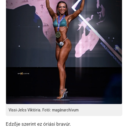
Vissi-Jelcs Viktória. Fotó: magánarchívum
Edzője szerint ez óriási bravúr.