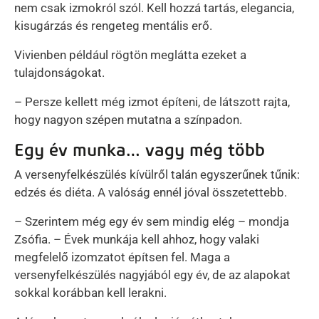
nem csak izmokról szól. Kell hozzá tartás, elegancia,
kisugárzás és rengeteg mentális erő.
Vivienben például rögtön meglátta ezeket a
tulajdonságokat.
– Persze kellett még izmot építeni, de látszott rajta,
hogy nagyon szépen mutatna a színpadon.
Egy év munka… vagy még több
A versenyfelkészülés kívülről talán egyszerűnek tűnik:
edzés és diéta. A valóság ennél jóval összetettebb.
– Szerintem még egy év sem mindig elég – mondja
Zsófia. – Évek munkája kell ahhoz, hogy valaki
megfelelő izomzatot építsen fel. Maga a
versenyfelkészülés nagyjából egy év, de az alapokat
sokkal korábban kell lerakni.