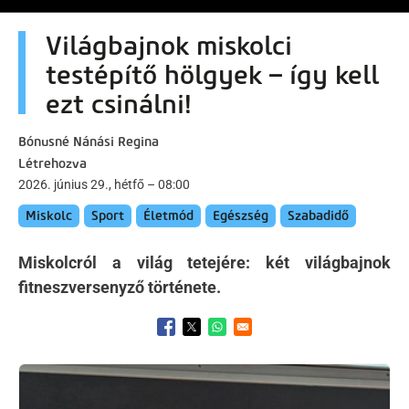
Világbajnok miskolci
testépítő hölgyek – így kell
ezt csinálni!
Bónusné Nánási Regina
Létrehozva
2026. június 29., hétfő – 08:00
Miskolc
Sport
Életmód
Egészség
Szabadidő
Miskolcról a világ tetejére: két világbajnok
fitneszversenyző története.
Opens in a new window
Opens in a new window
Opens in a new window
Kép