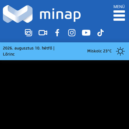
MENÜ
2026. augusztus 10. hétfő |
Miskolc 23°C
Lőrinc