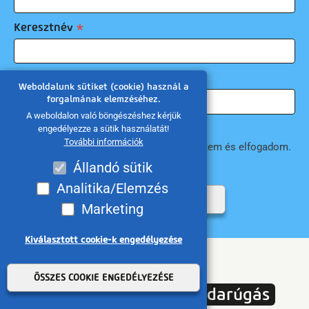
Keresztnév
E-mail cím
Weboldalunk sütiket (cookie) használ a
forgalmának elemzéséhez.
A weboldalon való böngészéshez kérjük
Felhasználási feltételek
engedélyezze a sütik használatát!
További információk
A felhasználási feltételeket megismertem és elfogadom.
Adatvédelmi nyilatkozat
Állandó sütik
Analitika/Elemzés
FELIRATKOZÁS
Marketing
Kiválasztott cookie-k engedélyezése
Címkefelhő
Withdraw consent
ÖSSZES COOKIE ENGEDÉLYEZÉSE
DVTK
időjárás
labdarúgás