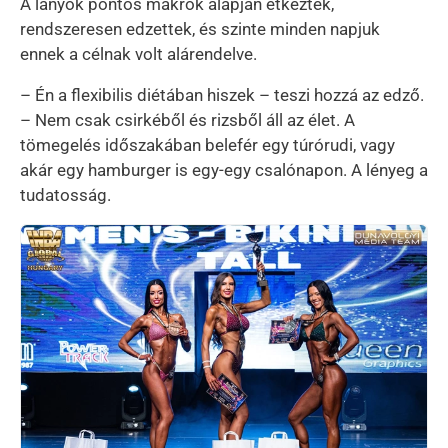
A lányok pontos makrók alapján étkeztek,
rendszeresen edzettek, és szinte minden napjuk
ennek a célnak volt alárendelve.
– Én a flexibilis diétában hiszek – teszi hozzá az edző.
– Nem csak csirkéből és rizsből áll az élet. A
tömegelés időszakában belefér egy túrórudi, vagy
akár egy hamburger is egy-egy csalónapon. A lényeg a
tudatosság.
Kép