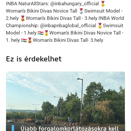
INBA NaturAllStars: @inbahungary_official
Woman’s Bikini Divas Novice Tall
Swimsuit Model -
2.hely
Woman’s Bikini Divas Tall - 3.hely INBA World
Championship: @inbapnbaglobal_official
Swimsuit
Model - 1.hely
Woman’s Bikini Divas Novice Tall -
1. hely
Woman’s Bikini Divas Tall- 3.hely
Ez is érdekelhet
Újabb forgalomkorlátozásokra kell