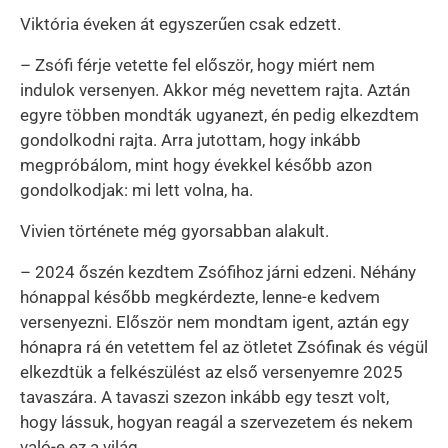
Viktória éveken át egyszerűen csak edzett.
– Zsófi férje vetette fel először, hogy miért nem
indulok versenyen. Akkor még nevettem rajta. Aztán
egyre többen mondták ugyanezt, én pedig elkezdtem
gondolkodni rajta. Arra jutottam, hogy inkább
megpróbálom, mint hogy évekkel később azon
gondolkodjak: mi lett volna, ha.
Vivien története még gyorsabban alakult.
– 2024 őszén kezdtem Zsófihoz járni edzeni. Néhány
hónappal később megkérdezte, lenne-e kedvem
versenyezni. Először nem mondtam igent, aztán egy
hónapra rá én vetettem fel az ötletet Zsófinak és végül
elkezdtük a felkészülést az első versenyemre 2025
tavaszára. A tavaszi szezon inkább egy teszt volt,
hogy lássuk, hogyan reagál a szervezetem és nekem
való-e ez a világ.