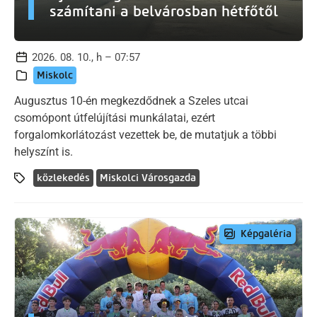
számítani a belvárosban hétfőtől
2026. 08. 10., h – 07:57
Miskolc
Augusztus 10-én megkezdődnek a Szeles utcai
csomópont útfelújítási munkálatai, ezért
forgalomkorlátozást vezettek be, de mutatjuk a többi
helyszínt is.
közlekedés
Miskolci Városgazda
Képgaléria