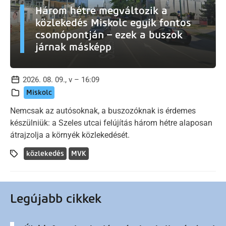
Három hétre megváltozik a
közlekedés Miskolc egyik fontos
csomópontján – ezek a buszok
járnak másképp
2026. 08. 09., v – 16:09
Miskolc
Nemcsak az autósoknak, a buszozóknak is érdemes
készülniük: a Szeles utcai felújítás három hétre alaposan
átrajzolja a környék közlekedését.
közlekedés
MVK
Legújabb cikkek