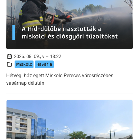
A Híd-dűlőbe riasztották a
miskolci és diósgyőri tűzoltókat
2026. 08. 09., v – 18:22
Miskolc
Havaria
Hétvégi ház égett Miskolc Pereces városrészében
vasárnap délután.