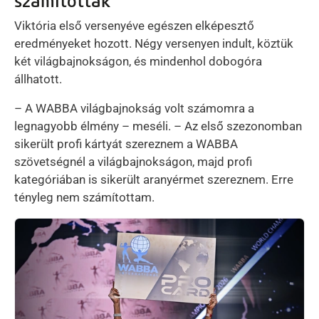
számítottak
Viktória első versenyéve egészen elképesztő
eredményeket hozott. Négy versenyen indult, köztük
két világbajnokságon, és mindenhol dobogóra
állhatott.
– A WABBA világbajnokság volt számomra a
legnagyobb élmény – meséli. – Az első szezonomban
sikerült profi kártyát szereznem a WABBA
szövetségnél a világbajnokságon, majd profi
kategóriában is sikerült aranyérmet szereznem. Erre
tényleg nem számítottam.
Kép