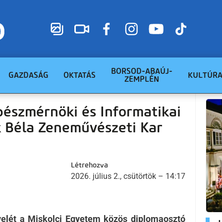
BORSOD-ABAÚJ-
GAZDASÁG
OKTATÁS
KULTÚR
ZEMPLÉN
észmérnöki és Informatikai
k Béla Zeneművészeti Kar
Létrehozva
2026. július 2., csütörtök – 14:17
evelét a Miskolci Egyetem közös diplomaosztó