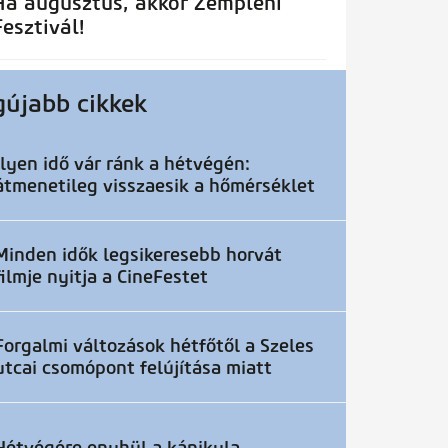
Ha augusztus, akkor Zempléni
Fesztivál!
gújabb cikkek
Ilyen idő vár ránk a hétvégén:
átmenetileg visszaesik a hőmérséklet
Minden idők legsikeresebb horvát
filmje nyitja a CineFestet
Forgalmi változások hétfőtől a Szeles
utcai csomópont felújítása miatt