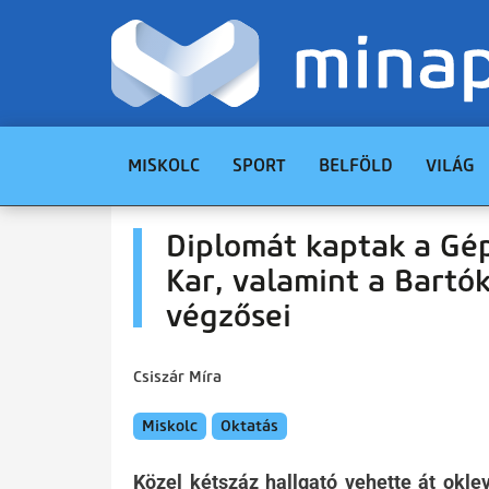
MISKOLC
SPORT
BELFÖLD
VILÁG
Diplomát kaptak a Gép
Kar, valamint a Bartó
végzősei
Csiszár Míra
Miskolc
Oktatás
Közel kétszáz hallgató vehette át okl