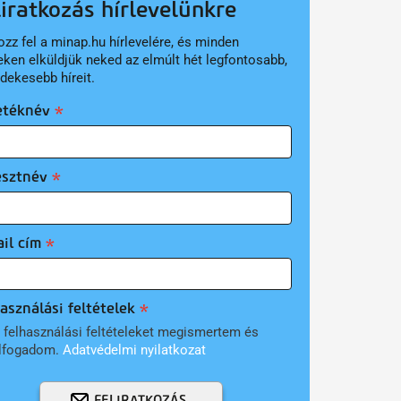
liratkozás hírlevelünkre
ozz fel a minap.hu hírlevelére, és minden
eken elküldjük neked az elmúlt hét legfontosabb,
rdekesebb híreit.
etéknév
esztnév
il cím
asználási feltételek
 felhasználási feltételeket megismertem és
lfogadom.
Adatvédelmi nyilatkozat
FELIRATKOZÁS