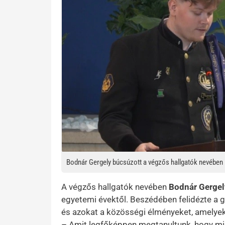
Bodnár Gergely búcsúzott a végzős hallgatók nevében
A végzős hallgatók nevében
Bodnár Gergel
egyetemi évektől. Beszédében felidézte a g
és azokat a közösségi élményeket, amelyek
– Amit legfőképpen megtanultunk, hogy mind