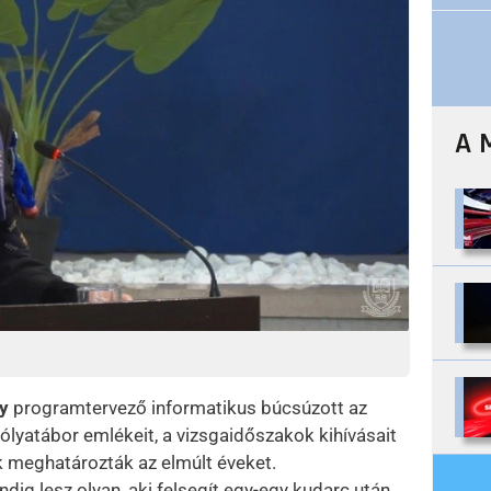
A 
y
programtervező informatikus búcsúzott az
ólyatábor emlékeit, a vizsgaidőszakok kihívásait
 meghatározták az elmúlt éveket.
ig lesz olyan, aki felsegít egy-egy kudarc után.