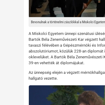
Bevonulnak a történelmi zászlókkal a Miskolci Egyete
A Miskolci Egyetem ünnepi szenátusi ülésé
Bartók Béla Zeneművészeti Kar végzett hall
tavaszi félévében a Gépészmérnöki és Infor
abszolutóriumot, közülük 228-an diplomát 
oklevelüket. A Bartók Béla Zeneművészeti K
39-en vehették át diplomájukat.
Az ünnepség elején a végzett mérnökhallg
hallgató vezette.
Kép