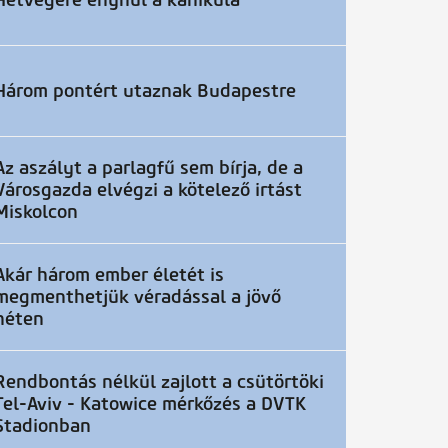
Hétvégére enyhül a kánikula
Három pontért utaznak Budapestre
Az aszályt a parlagfű sem bírja, de a
Városgazda elvégzi a kötelező irtást
Miskolcon
Akár három ember életét is
megmenthetjük véradással a jövő
héten
Rendbontás nélkül zajlott a csütörtöki
Tel-Aviv - Katowice mérkőzés a DVTK
Stadionban