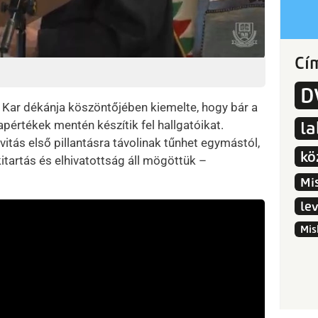
Cí
D
 Kar dékánja köszöntőjében kiemelte, hogy bár a
lapértékek mentén készítik fel hallgatóikat.
l
itás első pillantásra távolinak tűnhet egymástól,
kö
itartás és elhivatottság áll mögöttük –
Mi
le
Mis