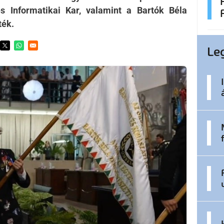
 Informatikai Kar, valamint a Bartók Béla
ték.
Le
ens in a new window
Opens in a new window
Opens in a new window