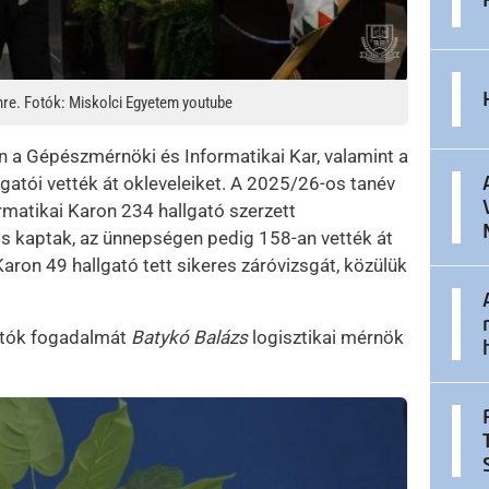
mre. Fotók: Miskolci Egyetem youtube
n a Gépészmérnöki és Informatikai Kar, valamint a
gatói vették át okleveleiket. A 2025/26-os tanév
matikai Karon 234 hallgató szerzett
is kaptak, az ünnepségen pedig 158-an vették át
aron 49 hallgató tett sikeres záróvizsgát, közülük
atók fogadalmát
Batykó Balázs
logisztikai mérnök