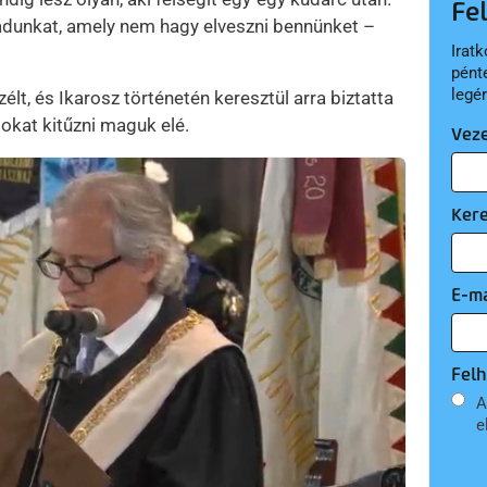
Fe
dunkat, amely nem hagy elveszni bennünket –
Iratk
pént
legé
lt, és Ikarosz történetén keresztül arra biztatta
lokat kitűzni maguk elé.
Vez
Ker
E-ma
Felh
A
e