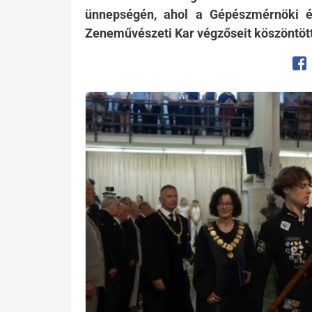
ünnepségén, ahol a Gépészmérnöki és
Zeneművészeti Kar végzőseit köszöntöt
Op
Kép