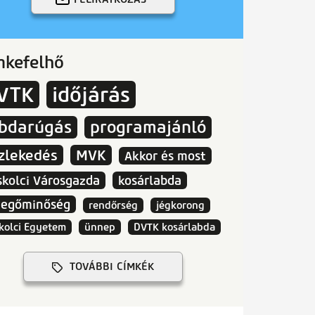
mkefelhő
VTK
időjárás
abdarúgás
programajánló
zlekedés
MVK
Akkor és most
skolci Városgazda
kosárlabda
vegőminőség
rendőrség
jégkorong
kolci Egyetem
ünnep
DVTK kosárlabda
TOVÁBBI CÍMKÉK