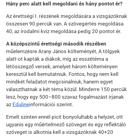
Hány perc alatt kell megoldani és hány pontot ér?
Az érettségi I. részének megoldására a vizsgázóknak
összesen 90 percük van. A szövegértés megoldása
40, az irodalmi kvíz megoldása pedig 20 pontot ér.
A középszintű érettségi második részében
műelemzésre Arany János költeményét, A tölgyek
alatt-ot kapták a diákok, míg az esszétéma a
létösszegző versek, amelyet három költeményen
keresztül kell bemutatniuk. Fontos, hogy nem kell
mindkét feladatot megcsinálniuk, hanem egyet
választhatnak a két téma közül. Minderre 150 percük
lesz, hogy egy 500–800 szavaz fogalmazást írjanak
az
Eduline
információi szerint.
Emelt szinten ennél picit bonyolultabb a helyzet, ott
ugyanis egy műértelmező szöveget és egy reflektáló
szöveget is alkotnia kell a vizsgázóknak 40+20