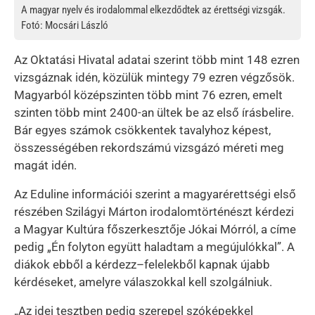
A magyar nyelv és irodalommal elkezdődtek az érettségi vizsgák.
Fotó: Mocsári László
Az Oktatási Hivatal adatai szerint több mint 148 ezren
vizsgáznak idén, közülük mintegy 79 ezren végzősök.
Magyarból középszinten több mint 76 ezren, emelt
szinten több mint 2400-an ültek be az első írásbelire.
Bár egyes számok csökkentek tavalyhoz képest,
összességében rekordszámú vizsgázó méreti meg
magát idén.
Az Eduline információi szerint a magyarérettségi első
részében Szilágyi Márton irodalomtörténészt kérdezi
a Magyar Kultúra főszerkesztője Jókai Mórról, a címe
pedig „Én folyton együtt haladtam a megújulókkal”. A
diákok ebből a kérdezz–felelekből kapnak újabb
kérdéseket, amelyre válaszokkal kell szolgálniuk.
„Az idei tesztben pedig szerepel szóképekkel