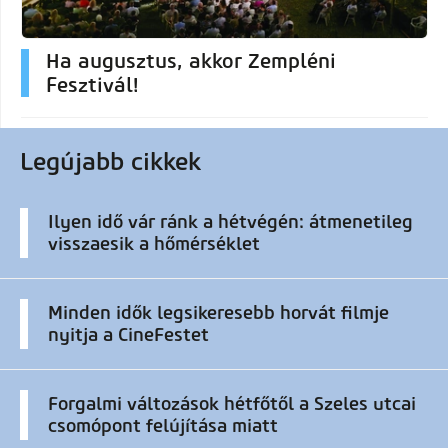
Ha augusztus, akkor Zempléni
Fesztivál!
Legújabb cikkek
Ilyen idő vár ránk a hétvégén: átmenetileg
visszaesik a hőmérséklet
Minden idők legsikeresebb horvát filmje
nyitja a CineFestet
Forgalmi változások hétfőtől a Szeles utcai
csomópont felújítása miatt