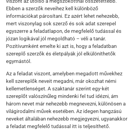
viszont az utolsó a megszokottnál összetettebb.
Ebben a szerzők neveihez kell különböző
információkat párosítani. Ez azért lehet nehezebb,
mert viszonylag sok szerző és sok adat szerepel
egyszerre a feladatlapon, de megfelelő tudással és
józan logikával jól megoldható – véli a tanár.
Pozitívumként emelte ki azt is, hogy a feladatban
szereplő szerzők és életpályák jól elkülöníthetők
egymástól.
Az a feladat viszont, amelyben megadott művekhez
kell szereplők neveit megadni, már okozhat némi
kellemetlenséget. A szaktanár szerint egy-két
szereplőt valószínűleg mindenki fel tud idézni, ám
három nevet már nehezebb megnevezni, különösen a
világirodalmi művek esetében. Az idegen hangzású
neveket általában nehezebb megjegyezni, ugyanakkor
a feladat megfelelő tudással itt is teljesíthető.