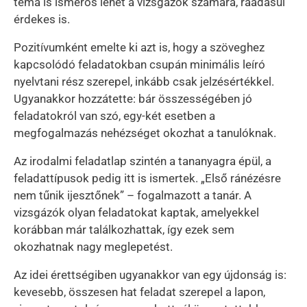
téma is ismerős lehet a vizsgázók számára, ráadásul
érdekes is.
Pozitívumként emelte ki azt is, hogy a szöveghez
kapcsolódó feladatokban csupán minimális leíró
nyelvtani rész szerepel, inkább csak jelzésértékkel.
Ugyanakkor hozzátette: bár összességében jó
feladatokról van szó, egy-két esetben a
megfogalmazás nehézséget okozhat a tanulóknak.
Az irodalmi feladatlap szintén a tananyagra épül, a
feladattípusok pedig itt is ismertek. „Első ránézésre
nem tűnik ijesztőnek” – fogalmazott a tanár. A
vizsgázók olyan feladatokat kaptak, amelyekkel
korábban már találkozhattak, így ezek sem
okozhatnak nagy meglepetést.
Az idei érettségiben ugyanakkor van egy újdonság is:
kevesebb, összesen hat feladat szerepel a lapon,