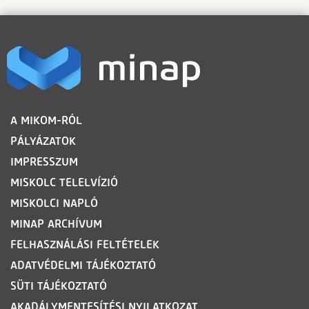
LÁBLÉC
A MIKOM-RÓL
PÁLYÁZATOK
IMPRESSZUM
MISKOLC TELELVÍZIÓ
MISKOLCI NAPLÓ
MINAP ARCHÍVUM
FELHASZNÁLÁSI FELTÉTELEK
ADATVÉDELMI TÁJÉKOZTATÓ
SÜTI TÁJÉKOZTATÓ
AKADÁLYMENTESÍTÉSI NYILATKOZAT