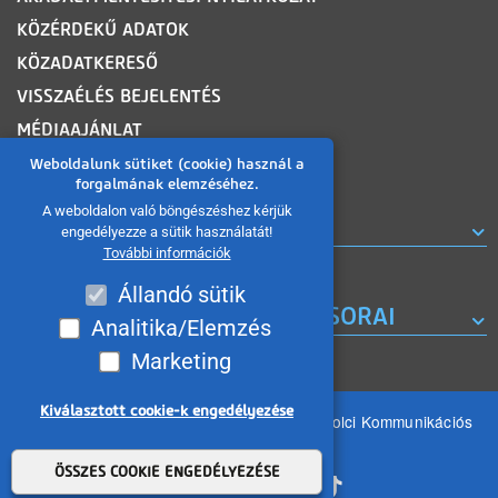
KÖZÉRDEKŰ ADATOK
KÖZADATKERESŐ
VISSZAÉLÉS BEJELENTÉS
MÉDIAAJÁNLAT
OLDALTÉRKÉP
Weboldalunk sütiket (cookie) használ a
forgalmának elemzéséhez.
A weboldalon való böngészéshez kérjük
ROVATOK
engedélyezze a sütik használatát!
További információk
Állandó sütik
A MISKOLC TV KORÁBBI MŰSORAI
Analitika/Elemzés
Marketing
Kiválasztott cookie-k engedélyezése
Minden jog fenntartva 2026 © MIKOM Miskolci Kommunikációs
Nonprofit Kft.
Withdraw consent
ÖSSZES COOKIE ENGEDÉLYEZÉSE