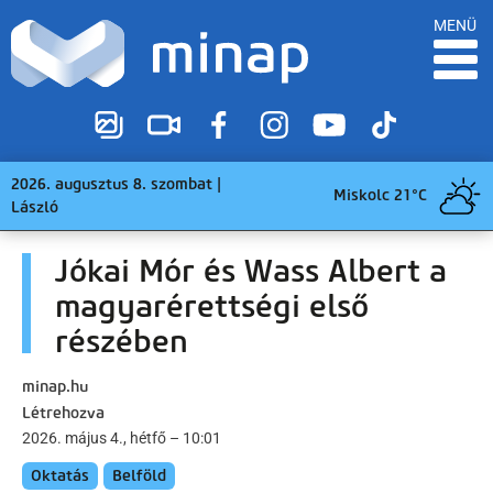
MENÜ
2026. augusztus 8. szombat |
Miskolc 21°C
László
Jókai Mór és Wass Albert a
magyarérettségi első
részében
minap.hu
Létrehozva
2026. május 4., hétfő – 10:01
Oktatás
Belföld