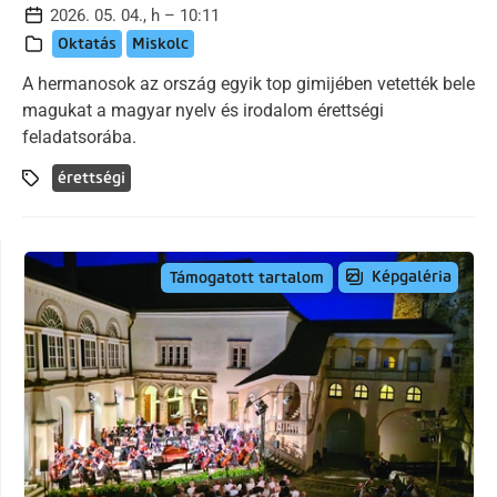
2026. 05. 04., h – 10:11
Oktatás
Miskolc
A hermanosok az ország egyik top gimijében vetették bele
magukat a magyar nyelv és irodalom érettségi
feladatsorába.
érettségi
Képgaléria
Támogatott tartalom