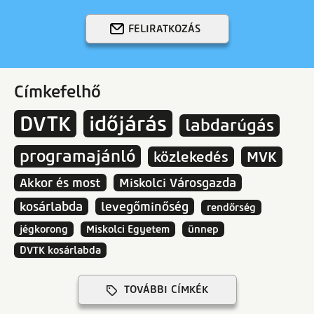
FELIRATKOZÁS
Címkefelhő
DVTK
időjárás
labdarúgás
programajánló
közlekedés
MVK
Akkor és most
Miskolci Városgazda
kosárlabda
levegőminőség
rendőrség
jégkorong
Miskolci Egyetem
ünnep
DVTK kosárlabda
TOVÁBBI CÍMKÉK