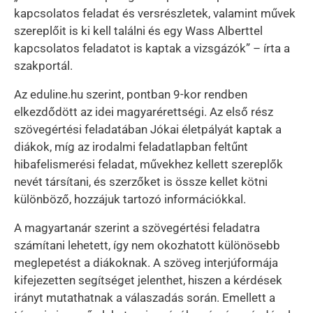
kapcsolatos feladat és versrészletek, valamint művek
szereplőit is ki kell találni és egy Wass Alberttel
kapcsolatos feladatot is kaptak a vizsgázók” – írta a
szakportál.
Az eduline.hu szerint, pontban 9-kor rendben
elkezdődött az idei magyarérettségi. Az első rész
szövegértési feladatában Jókai életpályát kaptak a
diákok, míg az irodalmi feladatlapban feltűnt
hibafelismerési feladat, művekhez kellett szereplők
nevét társítani, és szerzőket is össze kellet kötni
különböző, hozzájuk tartozó információkkal.
A magyartanár szerint a szövegértési feladatra
számítani lehetett, így nem okozhatott különösebb
meglepetést a diákoknak. A szöveg interjúformája
kifejezetten segítséget jelenthet, hiszen a kérdések
irányt mutathatnak a válaszadás során. Emellett a