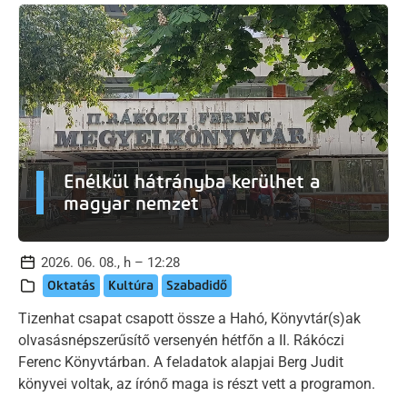
Enélkül hátrányba kerülhet a
magyar nemzet
2026. 06. 08., h – 12:28
Oktatás
Kultúra
Szabadidő
Tizenhat csapat csapott össze a Hahó, Könyvtár(s)ak
olvasásnépszerűsítő versenyén hétfőn a II. Rákóczi
Ferenc Könyvtárban. A feladatok alapjai Berg Judit
könyvei voltak, az írónő maga is részt vett a programon.