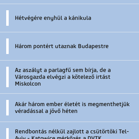
Hétvégére enyhül a kánikula
Három pontért utaznak Budapestre
Az aszályt a parlagfű sem bírja, de a
Városgazda elvégzi a kötelező irtást
Miskolcon
Akár három ember életét is megmenthetjük
véradással a jövő héten
Rendbontás nélkül zajlott a csütörtöki Tel-
Aviv - Katowice mérkőzés a DVTK