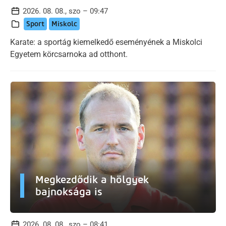
2026. 08. 08., szo – 09:47
Sport
Miskolc
Karate: a sportág kiemelkedő eseményének a Miskolci
Egyetem körcsarnoka ad otthont.
Megkezdődik a hölgyek
bajnoksága is
2026. 08. 08., szo – 08:41