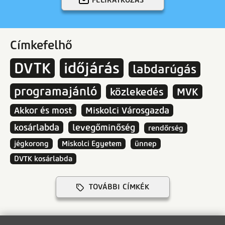
FELIRATKOZÁS
Címkefelhő
DVTK
időjárás
labdarúgás
programajánló
közlekedés
MVK
Akkor és most
Miskolci Városgazda
kosárlabda
levegőminőség
rendőrség
jégkorong
Miskolci Egyetem
ünnep
DVTK kosárlabda
TOVÁBBI CÍMKÉK