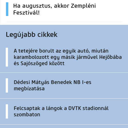
Ha augusztus, akkor Zempléni
Fesztivál!
Legújabb cikkek
A tetejére borult az egyik autó, miután
karambolozott egy másik járművel Hejőbába
és Sajószöged között
Dédesi Mátyás Benedek NB I-es
megbízatása
Felcsaptak a lángok a DVTK stadionnál
szombaton