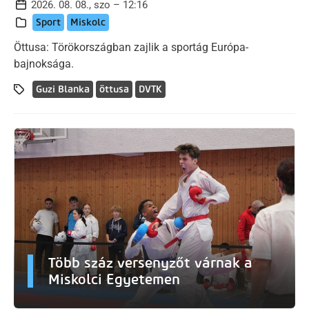
2026. 08. 08., szo – 12:16
Sport
Miskolc
Öttusa: Törökországban zajlik a sportág Európa-
bajnoksága.
Guzi Blanka
öttusa
DVTK
Több száz versenyzőt várnak a
Miskolci Egyetemen