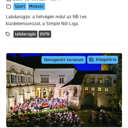
Sport
Miskolc
Labdarúgás: a hétvégén indul az NB I-es
küzdelemsorozat, a Simple Női Liga.
labdarúgás
DVTK
Képgaléria
Támogatott tartalom