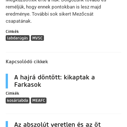
reméljük, hogy ennek pontokban is lesz majd
eredménye. További sok sikert Mezőcsát
csapatának.
Címkék
labdarúgás
MVSC
Kapcsolódó cikkek
A hajrá döntött: kikaptak a
Farkasok
Címkék
kosárlabda
MEAFC
Az abszolút veretlen és az öt