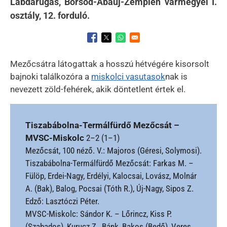
Labdarúgás, Borsod-Abaúj-Zemplén vármegyei I.
osztály, 12. forduló.
Opens in a new window
Opens in a new window
Opens in a new window
Mezőcsátra látogattak a hosszú hétvégére kisorsolt
bajnoki találkozóra a
miskolci vasutasok
nak is
nevezett zöld-fehérek, akik döntetlent értek el.
Tiszabábolna-Termálfürdő Mezőcsát –
MVSC-Miskolc
2–2 (1–1)
Mezőcsát, 100 néző. V.: Majoros (Géresi, Solymosi).
Tiszabábolna-Termálfürdő Mezőcsát: Farkas M. –
Fülöp, Erdei-Nagy, Erdélyi, Kalocsai, Lovász, Molnár
A. (Bak), Balog, Pocsai (Tóth R.), Új-Nagy, Sipos Z.
Edző: Lasztóczi Péter.
MVSC-Miskolc: Sándor K. – Lőrincz, Kiss P.
(Szabados), Kurucz Z., Bánk, Bakos (Bedő), Veres