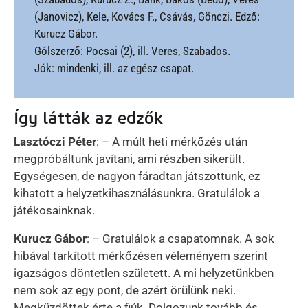
(Janovicz), Kele, Kovács F., Csávás, Gönczi. Edző:
Kurucz Gábor.
Gólszerző: Pocsai (2), ill. Veres, Szabados.
Jók: mindenki, ill. az egész csapat.
Így látták az edzők
Lasztóczi Péter
: – A múlt heti mérkőzés után
megpróbáltunk javítani, ami részben sikerült.
Egységesen, de nagyon fáradtan játszottunk, ez
kihatott a helyzetkihasználásunkra. Gratulálok a
játékosainknak.
Kurucz Gábor
: – Gratulálok a csapatomnak. A sok
hibával tarkított mérkőzésen véleményem szerint
igazságos döntetlen született. A mi helyzetünkben
nem sok az egy pont, de azért örülünk neki.
Megküzdöttek érte a fiúk. Dolgozunk tovább és