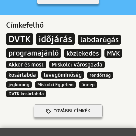
Címkefelhő
DVTK
időjárás
labdarúgás
programajánló
közlekedés
MVK
Akkor és most
Miskolci Városgazda
kosárlabda
levegőminőség
rendőrség
jégkorong
Miskolci Egyetem
ünnep
DVTK kosárlabda
TOVÁBBI CÍMKÉK