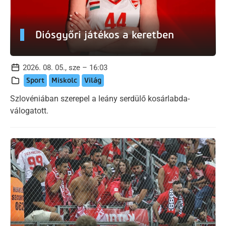
Diósgyőri játékos a keretben
2026. 08. 05., sze – 16:03
Sport
Miskolc
Világ
Szlovéniában szerepel a leány serdülő kosárlabda-
válogatott.