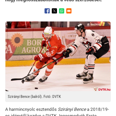
Opens in a new window
Opens in a new window
Opens in a new window
Kép
Szirányi Bence (balról). Fotó: DVTK
A harmincnyolc esztendős
Szirányi Bence
a 2018/19-
es idénytől kezdve a DVTK Jegesmedvék Erste