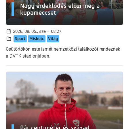
Nagy érdeklődés előzi meg a
kupameccset
2026. 08. 05., sze – 08:27
Sport
Miskolc
Világ
Csütörtökön este ismét nemzetközi találkozót rendeznek
a DVTK stadionjában.
Pár centiméter és század