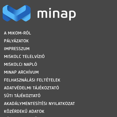
LÁBLÉC
A MIKOM-RÓL
PÁLYÁZATOK
IMPRESSZUM
MISKOLC TELELVÍZIÓ
MISKOLCI NAPLÓ
MINAP ARCHÍVUM
FELHASZNÁLÁSI FELTÉTELEK
ADATVÉDELMI TÁJÉKOZTATÓ
SÜTI TÁJÉKOZTATÓ
AKADÁLYMENTESÍTÉSI NYILATKOZAT
KÖZÉRDEKŰ ADATOK