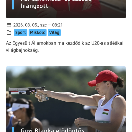
hiányzott
2026. 08. 05., sze – 08:21
Sport
Miskolc
Világ
Az Egyesült Államokban ma kezdődik az U20-as atlétikai
világbajnokság.
Guzi Blanka elődöntős