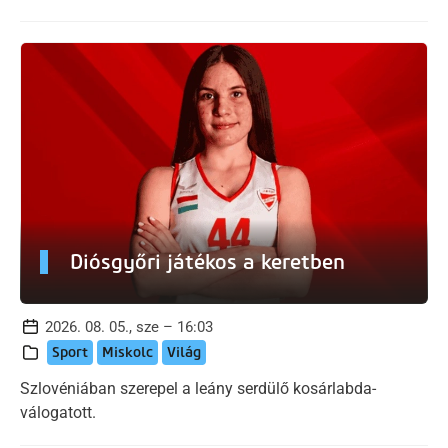
Diósgyőri játékos a keretben
2026. 08. 05., sze – 16:03
Sport
Miskolc
Világ
Szlovéniában szerepel a leány serdülő kosárlabda-
válogatott.