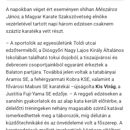
A napokban véget ért eseményen shihan
Mészáros
János
, a Magyar Karate Szakszövetség elnöke
vezérletével tartott napi három edzésen csaknem
száztíz karatéka vett részt.
– A sportolók az egyesületünk Toldi utcai
edzőterméből, a Diósgyőri Nagy Lajos Király Általános
Iskolában található tokui dojoból, a tiszaújvárosi és
debreceni csoportjainkból egyaránt érkeztek a
Balaton partjára. Továbbá jelen voltak a tatabányai
Aramis SE, a fehérgyarmati Kobra KSE, valamint a
fővárosi Mabuni SE karatékái –újságolta
Kis Virág
, a
Justitia Fuji-Yama SE edzője. – A reggeli edzéseken a
sanshin gyakorlatok és az alap kata került előtérbe, a
délelőtti tréningeken néhány magasabb szintű katával
ismerkedhettek meg a táborozók, míg délután a
küzdőtechnikáké és az önvédelemé volt a főszerep. A
karateedzések mellett igyekeztünk közösen eltölteni