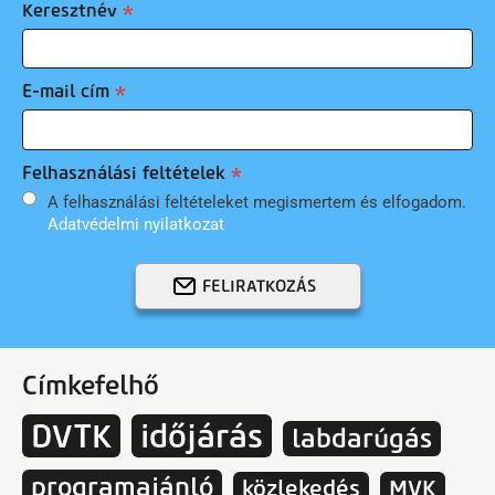
Keresztnév
E-mail cím
Felhasználási feltételek
A felhasználási feltételeket megismertem és elfogadom.
Adatvédelmi nyilatkozat
FELIRATKOZÁS
Címkefelhő
DVTK
időjárás
labdarúgás
programajánló
közlekedés
MVK