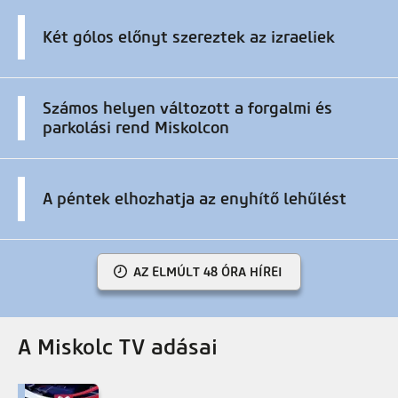
Két gólos előnyt szereztek az izraeliek
Számos helyen változott a forgalmi és
parkolási rend Miskolcon
A péntek elhozhatja az enyhítő lehűlést
AZ ELMÚLT 48 ÓRA HÍREI
A Miskolc TV adásai