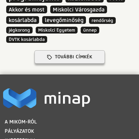
Akkor és most
Miskolci Városgazda
kosárlabda
levegőminőség
rendőrség
jégkorong
Miskolci Egyetem
ünnep
DVTK kosárlabda
TOVÁBBI CÍMKÉK
LÁBLÉC
A MIKOM-RÓL
PÁLYÁZATOK