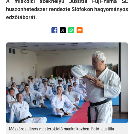
A miskolci székhelyű Justitia Fuji-Yama SE
huszonhetedszer rendezte Siófokon hagyományos
edzőtáborát.
Opens in a new window
Opens in a new window
Opens in a new window
Kép
Mészáros János mesteroktató munka közben. Fotó: Justitia