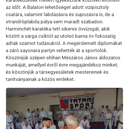
az időt. A Balaton lehetőséget adott vízipisztoly
csatára, valamint labdázásra és supozásra is, de a
strandröplabda pálya sem maradt szabadon.
Harminchét karatéka tett sikeres övvizsgát, akik
között a sárga csíktól az utolsó barna öv fokozatig
adtak számot tudásukról. A megérdemelt diplomákat
a záró sayonara partyn vehették át a sportolók.
Köszönjük szépen shihan Mészáros János áldozatos
munkáját, amellyel évről évre megajándékoz minket,
és köszönjük a társegyesületek mestereinek és
tanítványainak a közös emléket.
Kép