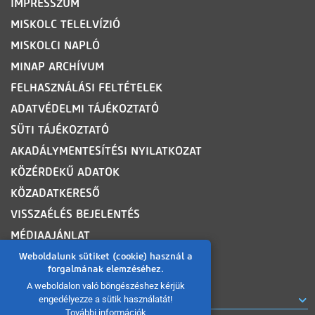
IMPRESSZUM
MISKOLC TELELVÍZIÓ
MISKOLCI NAPLÓ
MINAP ARCHÍVUM
FELHASZNÁLÁSI FELTÉTELEK
ADATVÉDELMI TÁJÉKOZTATÓ
SÜTI TÁJÉKOZTATÓ
AKADÁLYMENTESÍTÉSI NYILATKOZAT
KÖZÉRDEKŰ ADATOK
KÖZADATKERESŐ
VISSZAÉLÉS BEJELENTÉS
MÉDIAAJÁNLAT
OLDALTÉRKÉP
Weboldalunk sütiket (cookie) használ a
forgalmának elemzéséhez.
A weboldalon való böngészéshez kérjük
ROVATOK
engedélyezze a sütik használatát!
További információk