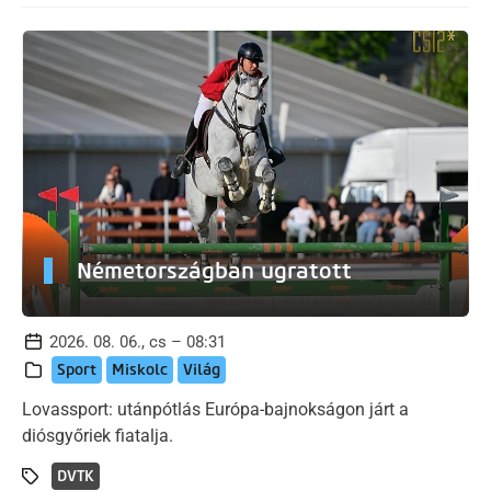
Németországban ugratott
2026. 08. 06., cs – 08:31
Sport
Miskolc
Világ
Lovassport: utánpótlás Európa-bajnokságon járt a
diósgyőriek fiatalja.
DVTK