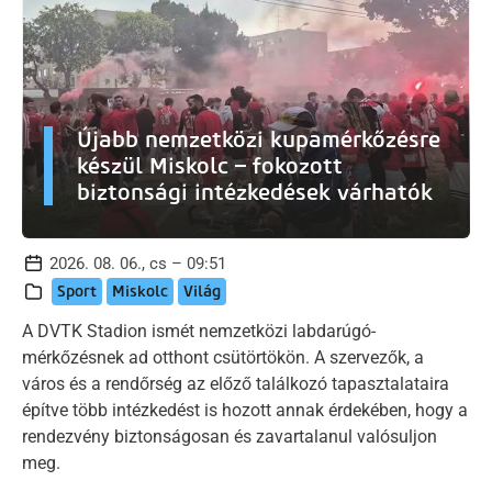
Újabb nemzetközi kupamérkőzésre
készül Miskolc – fokozott
biztonsági intézkedések várhatók
2026. 08. 06., cs – 09:51
Sport
Miskolc
Világ
A DVTK Stadion ismét nemzetközi labdarúgó-
mérkőzésnek ad otthont csütörtökön. A szervezők, a
város és a rendőrség az előző találkozó tapasztalataira
építve több intézkedést is hozott annak érdekében, hogy a
rendezvény biztonságosan és zavartalanul valósuljon
meg.