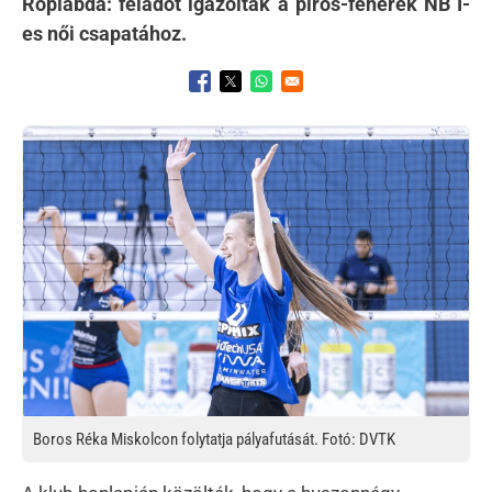
Röplabda: feladót igazoltak a piros-fehérek NB I-
es női csapatához.
Opens in a new window
Opens in a new window
Opens in a new window
Kép
Boros Réka Miskolcon folytatja pályafutását. Fotó: DVTK