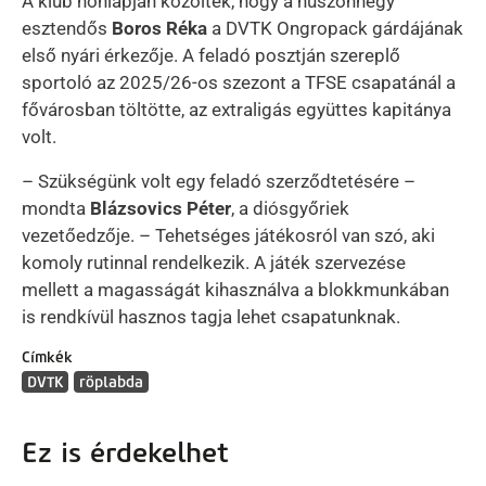
A klub honlapján közölték, hogy a huszonnégy
esztendős
Boros Réka
a DVTK Ongropack gárdájának
első nyári érkezője. A feladó posztján szereplő
sportoló az 2025/26-os szezont a TFSE csapatánál a
fővárosban töltötte, az extraligás együttes kapitánya
volt.
– Szükségünk volt egy feladó szerződtetésére –
mondta
Blázsovics Péter
, a diósgyőriek
vezetőedzője. – Tehetséges játékosról van szó, aki
komoly rutinnal rendelkezik. A játék szervezése
mellett a magasságát kihasználva a blokkmunkában
is rendkívül hasznos tagja lehet csapatunknak.
Címkék
DVTK
röplabda
Ez is érdekelhet