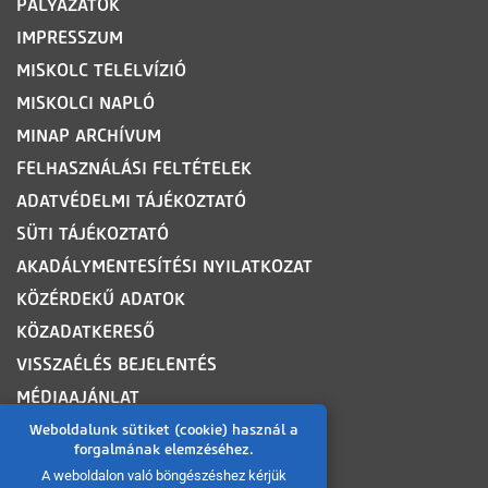
PÁLYÁZATOK
IMPRESSZUM
MISKOLC TELELVÍZIÓ
MISKOLCI NAPLÓ
MINAP ARCHÍVUM
FELHASZNÁLÁSI FELTÉTELEK
ADATVÉDELMI TÁJÉKOZTATÓ
SÜTI TÁJÉKOZTATÓ
AKADÁLYMENTESÍTÉSI NYILATKOZAT
KÖZÉRDEKŰ ADATOK
KÖZADATKERESŐ
VISSZAÉLÉS BEJELENTÉS
MÉDIAAJÁNLAT
OLDALTÉRKÉP
Weboldalunk sütiket (cookie) használ a
forgalmának elemzéséhez.
A weboldalon való böngészéshez kérjük