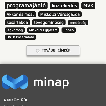
programajánló
közlekedés
MVK
Akkor és most
Miskolci Városgazda
kosárlabda
levegőminőség
rendőrség
jégkorong
Miskolci Egyetem
ünnep
DVTK kosárlabda
TOVÁBBI CÍMKÉK
LÁBLÉC
A MIKOM-RÓL