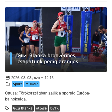
Guzi Blanka bronzérmes,
csapatunk pedig aranyos
2026. 08. 08., szo – 12:16
Sport
Miskolc
Öttusa: Törökországban zajlik a sportág Európa-
bajnoksága.
Guzi Blanka
öttusa
DVTK