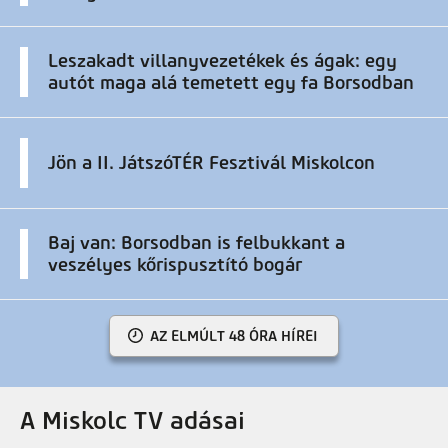
Leszakadt villanyvezetékek és ágak: egy
autót maga alá temetett egy fa Borsodban
Jön a II. JátszóTÉR Fesztivál Miskolcon
Baj van: Borsodban is felbukkant a
veszélyes kőrispusztító bogár
AZ ELMÚLT 48 ÓRA HÍREI
A Miskolc TV adásai