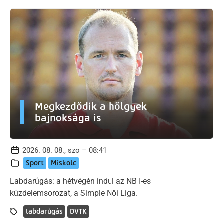
Megkezdődik a hölgyek
bajnoksága is
2026. 08. 08., szo – 08:41
Sport
Miskolc
Labdarúgás: a hétvégén indul az NB I-es
küzdelemsorozat, a Simple Női Liga.
labdarúgás
DVTK