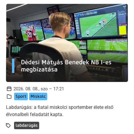
Dédesi Mátyás Benedek NB I-es
megbízatása
2026. 08. 08., szo – 17:21
Sport
Miskolc
Labdarúgás: a fiatal miskolci sportember élete első
élvonalbeli feladatát kapta.
labdarúgás