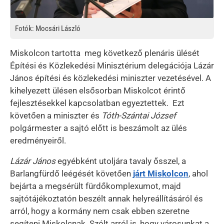
Fotók: Mocsári László
Miskolcon tartotta meg következő plenáris ülését
Építési és Közlekedési Minisztérium delegációja Lázár
János építési és közlekedési miniszter vezetésével. A
kihelyezett ülésen elsősorban Miskolcot érintő
fejlesztésekkel kapcsolatban egyeztettek. Ezt
követően a miniszter és
Tóth-Szántai József
polgármester a sajtó előtt is beszámolt az ülés
eredményeiről.
Lázár János
egyébként utoljára tavaly ősszel, a
Barlangfürdő leégését követően
járt Miskolcon
, ahol
bejárta a megsérült fürdőkomplexumot, majd
sajtótájékoztatón beszélt annak helyreállításáról és
arról, hogy a kormány nem csak ebben szeretne
segíteni Miskolcnak. Szólt arról is, hogy városunkat a