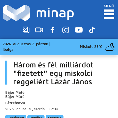
MENÜ
2026. augusztus 7. péntek |
Miskolc 25°C
Ibolya
Három és fél milliárdot
"fizetett" egy miskolci
reggeliért Lázár János
Bájer Máté
Bájer Máté
Létrehozva
2025. január 15., szerda – 12:04