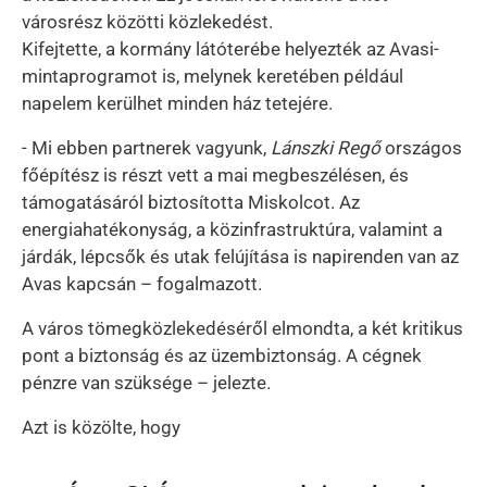
városrész közötti közlekedést.
Kifejtette, a kormány látóterébe helyezték az Avasi-
mintaprogramot is, melynek keretében például
napelem kerülhet minden ház tetejére.
- Mi ebben partnerek vagyunk,
Lánszki Regő
országos
főépítész is részt vett a mai megbeszélésen, és
támogatásáról biztosította Miskolcot. Az
energiahatékonyság, a közinfrastruktúra, valamint a
járdák, lépcsők és utak felújítása is napirenden van az
Avas kapcsán – fogalmazott.
A város tömegközlekedéséről elmondta, a két kritikus
pont a biztonság és az üzembiztonság. A cégnek
pénzre van szüksége – jelezte.
Azt is közölte, hogy