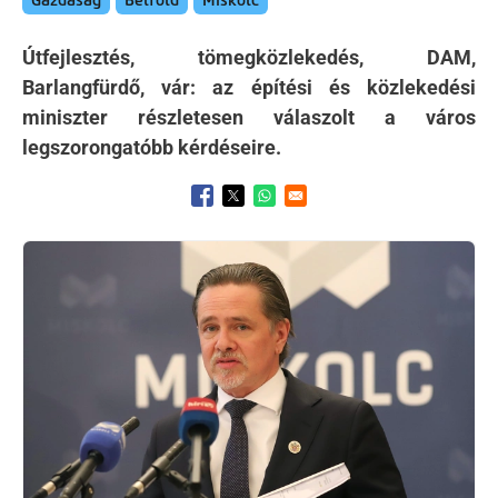
Gazdaság
Belföld
Miskolc
Útfejlesztés, tömegközlekedés, DAM,
Barlangfürdő, vár: az építési és közlekedési
miniszter részletesen válaszolt a város
legszorongatóbb kérdéseire.
Opens in a new window
Opens in a new window
Opens in a new window
Kép