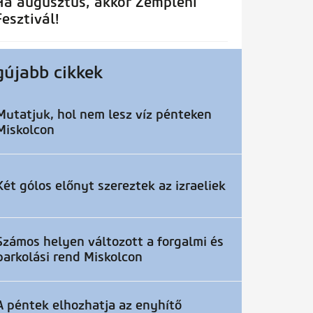
Ha augusztus, akkor Zempléni
Fesztivál!
gújabb cikkek
Mutatjuk, hol nem lesz víz pénteken
Miskolcon
Két gólos előnyt szereztek az izraeliek
Számos helyen változott a forgalmi és
parkolási rend Miskolcon
A péntek elhozhatja az enyhítő