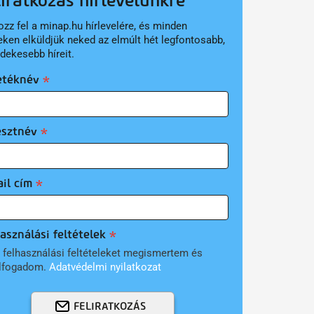
liratkozás hírlevelünkre
ozz fel a minap.hu hírlevelére, és minden
eken elküldjük neked az elmúlt hét legfontosabb,
rdekesebb híreit.
etéknév
esztnév
il cím
asználási feltételek
 felhasználási feltételeket megismertem és
lfogadom.
Adatvédelmi nyilatkozat
FELIRATKOZÁS