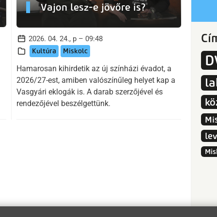
Vajon lesz-e jövőre is?
Cí
2026. 04. 24., p – 09:48
Kultúra
Miskolc
D
Hamarosan kihirdetik az új színházi évadot, a
2026/27-est, amiben valószínűleg helyet kap a
l
Vasgyári eklogák is. A darab szerzőjével és
kö
rendezőjével beszélgettünk.
Mi
le
Mis