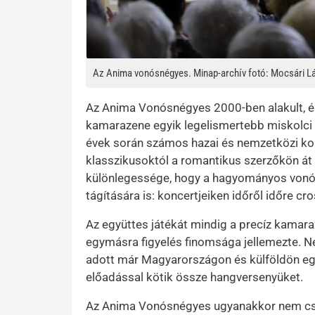
Az Anima vonósnégyes. Minap-archív fotó: Mocsári L
Az Anima Vonósnégyes 2000-ben alakult, é
kamarazene egyik legelismertebb miskolci 
évek során számos hazai és nemzetközi konc
klasszikusoktól a romantikus szerzőkön át e
különlegessége, hogy a hagyományos vonósn
tágítására is: koncertjeiken időről időre 
Az együttes játékát mindig a precíz kamar
egymásra figyelés finomsága jellemezte. Ne
adott már Magyarországon és külföldön egy
előadással kötik össze hangversenyüket.
Az Anima Vonósnégyes ugyanakkor nem csu