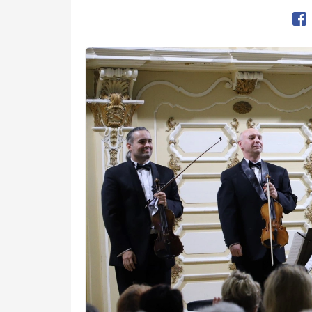
Op
Kép