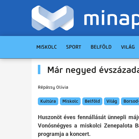
MISKOLC
SPORT
BELFÖLD
VILÁG
Már negyed évszázad
Répássy Olívia
Kultúra
Miskolc
Belföld
Világ
Borsod
Huszonöt éves fennállását ünnepli máj
Vonósnégyes a miskolci Zenepalota Ba
programja a koncert.