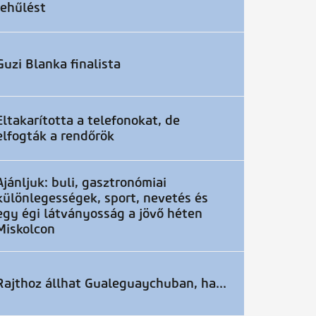
lehűlést
Guzi Blanka finalista
Eltakarította a telefonokat, de
elfogták a rendőrök
Ajánljuk: buli, gasztronómiai
különlegességek, sport, nevetés és
egy égi látványosság a jövő héten
Miskolcon
Rajthoz állhat Gualeguaychuban, ha...