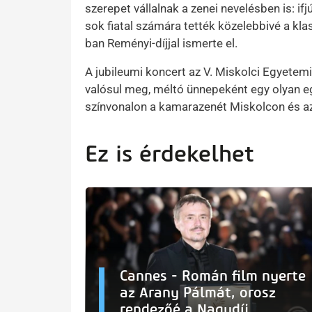
szerepet vállalnak a zenei nevelésben is: i
sok fiatal számára tették közelebbivé a kl
ban Reményi-díjjal ismerte el.
A jubileumi koncert az V. Miskolci Egyetem
valósul meg, méltó ünnepeként egy olyan e
színvonalon a kamarazenét Miskolcon és azo
Ez is érdekelhet
Cannes - Román film nyerte
az Arany Pálmát, orosz
rendezőé a Nagydíj