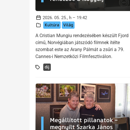
2026. 05. 25., h – 19:42
Kultúra
Világ
A Cristian Mungiu rendezésében készült Fjord
című, Norvégiában játszódó filmnek ítélte
szombat este az Arany Pálmát a zsűri a 79.
Cannes-i Nemzetközi Filmfesztiválon.
díj
Megállított pillanatok –
megnyílt Szarka János