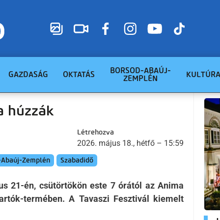
BORSOD-ABAÚJ-
GAZDASÁG
OKTATÁS
KULTÚR
ZEMPLÉN
a húzzák
Létrehozva
2026. május 18., hétfő – 15:59
-Abaúj-Zemplén
Szabadidő
us 21-én, csütörtökön este 7 órától az Anima
rtók-termében. A Tavaszi Fesztivál kiemelt