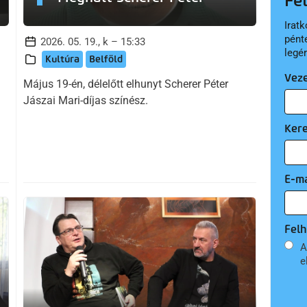
Fe
Iratk
pént
2026. 05. 19., k – 15:33
legé
Kultúra
Belföld
Vez
Május 19-én, délelőtt elhunyt Scherer Péter
Jászai Mari-díjas színész.
Ker
E-ma
Felh
A
e