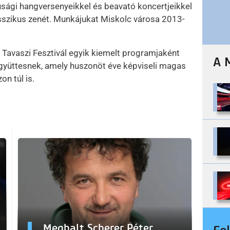
fjúsági hangversenyeikkel és beavató koncertjeikkel
asszikus zenét. Munkájukat Miskolc városa 2013-
i Tavaszi Fesztivál egyik kiemelt programjaként
A 
gyüttesnek, amely huszonöt éve képviseli magas
n túl is.
Meghalt Scherer Péter