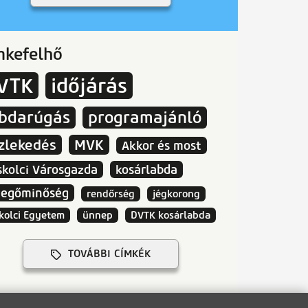
mkefelhő
VTK
időjárás
abdarúgás
programajánló
zlekedés
MVK
Akkor és most
skolci Városgazda
kosárlabda
vegőminőség
rendőrség
jégkorong
kolci Egyetem
ünnep
DVTK kosárlabda
TOVÁBBI CÍMKÉK