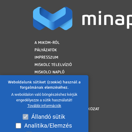
LÁBLÉC
A MIKOM-RÓL
PÁLYÁZATOK
IMPRESSZUM
MISKOLC TELELVÍZIÓ
MISKOLCI NAPLÓ
MINAP ARCHÍVUM
Weboldalunk sütiket (cookie) használ a
FELHASZNÁLÁSI FELTÉTELEK
forgalmának elemzéséhez.
ADATVÉDELMI TÁJÉKOZTATÓ
A weboldalon való böngészéshez kérjük
engedélyezze a sütik használatát!
SÜTI TÁJÉKOZTATÓ
További információk
AKADÁLYMENTESÍTÉSI NYILATKOZAT
Állandó sütik
KÖZÉRDEKŰ ADATOK
KÖZADATKERESŐ
Analitika/Elemzés
VISSZAÉLÉS BEJELENTÉS