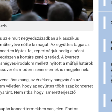
ászló
s az elmúlt negyedszázadban a klasszikus
műhelyévé nőtte ki magát. Az együttes tagjai az
erten léptek fel, repertoárjuk pedig a bécsi
gészen a kortárs zenéig terjed. A kvartett
égyes-irodalom mellett nyitott a műfaji határok
crossover és modern zenei elemek is megjelennek.
azenei összhang, az érzékeny hangzás és az
m véletlen, hogy az együttes több száz koncertet
aránt. Nem ritka, hogy ismeretterjesztő
pán koncerttermekben van jelen. Fontos