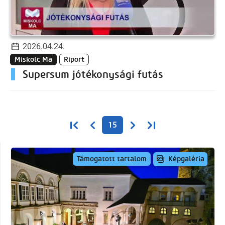
2026.04.24.
Miskolc Ma
Riport
Supersum jótékonysági futás
Oldalszámozás
Első oldal
Előző oldal
Következő oldal
Utolsó oldal
15
Képgaléria
Támogatott tartalom