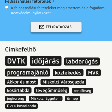
Felhasználási feltételek
A felhasználási feltételeket megismertem és elfogadom.
Adatvédelmi nyilatkozat
FELIRATKOZÁS
Címkefelhő
DVTK
időjárás
labdarúgás
programajánló
közlekedés
MVK
Akkor és most
Miskolci Városgazda
kosárlabda
levegőminőség
rendőrség
jégkorong
Miskolci Egyetem
ünnep
DVTK kosárlabda