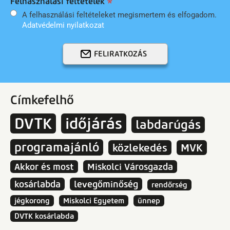
Felhasználási feltételek
A felhasználási feltételeket megismertem és elfogadom.
Adatvédelmi nyilatkozat
FELIRATKOZÁS
Címkefelhő
DVTK
időjárás
labdarúgás
programajánló
közlekedés
MVK
Akkor és most
Miskolci Városgazda
kosárlabda
levegőminőség
rendőrség
jégkorong
Miskolci Egyetem
ünnep
DVTK kosárlabda