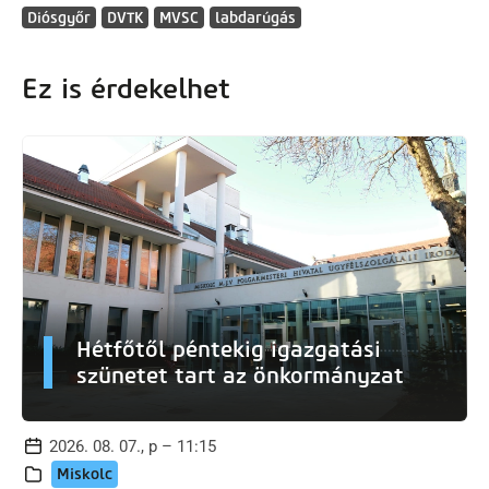
Diósgyőr
DVTK
MVSC
labdarúgás
Ez is érdekelhet
Hétfőtől péntekig igazgatási
szünetet tart az önkormányzat
2026. 08. 07., p – 11:15
Miskolc