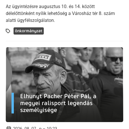
Az ügyintézésre augusztus 10. és 14. között
délelőttönként nyílik lehetőség a Városház tér 8. szám
alatti ügyfélszolgálaton.
önkormányzat
Elhunyt Pacher Péter Pál, a
megyei ralisport legendás
személyisége
2026. 08. 07., p – 10:23