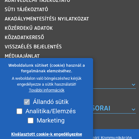
ADATVÉDELMI TÁJÉKOZTATÓ
SÜTI TÁJÉKOZTATÓ
AKADÁLYMENTESÍTÉSI NYILATKOZAT
KÖZÉRDEKŰ ADATOK
KÖZADATKERESŐ
VISSZAÉLÉS BEJELENTÉS
MÉDIAAJÁNLAT
OLDALTÉRKÉP
Weboldalunk sütiket (cookie) használ a
forgalmának elemzéséhez.
A weboldalon való böngészéshez kérjük
ROVATOK
engedélyezze a sütik használatát!
További információk
Állandó sütik
A MISKOLC TV KORÁBBI MŰSORAI
Analitika/Elemzés
Marketing
Kiválasztott cookie-k engedélyezése
Minden jog fenntartva 2026 © MIKOM Miskolci Kommunikációs