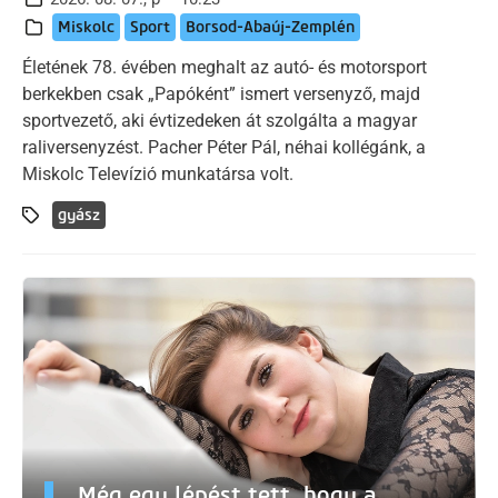
Miskolc
Sport
Borsod-Abaúj-Zemplén
Életének 78. évében meghalt az autó- és motorsport
berkekben csak „Papóként” ismert versenyző, majd
sportvezető, aki évtizedeken át szolgálta a magyar
raliversenyzést. Pacher Péter Pál, néhai kollégánk, a
Miskolc Televízió munkatársa volt.
gyász
Még egy lépést tett, hogy a