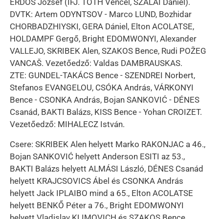
ERDŐS József (IFJ. TÓTH Vencel, SZALAI Dániel).
DVTK: Artem ODYNTSOV - Marco LUND, Bozhidar
CHORBADZHIYSKI, GERA Dániel, Elton ACOLATSE,
HOLDAMPF Gergő, Bright EDOMWONYI, Alexander
VALLEJO, SKRIBEK Alen, SZAKOS Bence, Rudi POŽEG
VANCAŠ. Vezetőedző: Valdas DAMBRAUSKAS.
ZTE: GUNDEL-TAKÁCS Bence - SZENDREI Norbert,
Stefanos EVANGELOU, CSÓKA András, VÁRKONYI
Bence - CSONKA András, Bojan SANKOVIĆ - DÉNES
Csanád, BAKTI Balázs, KISS Bence - Yohan CROIZET.
Vezetőedző: MIHALECZ István.
Csere: SKRIBEK Alen helyett Marko RAKONJAC a 46.,
Bojan SANKOVIĆ helyett Anderson ESITI az 53.,
BAKTI Balázs helyett ALMÁSI László, DÉNES Csanád
helyett KRAJCSOVICS Ábel és CSONKA András
helyett Jack IPLAIBO mind a 65., Elton ACOLATSE
helyett BENKŐ Péter a 76., Bright EDOMWONYI
helyett Vladislav KLIMOVICH és SZAKOS Bence