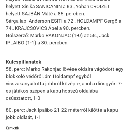
helyett Siniša SANIČANIN a 83., Yohan CROIZET
helyett SAJBÁN Máté a 85. percben.
Sárga lap: Anderson ESITI a 72., HOLDAMPF Gergő a
74., KRAJCSOVICS Ábel a 90. percben.
Gólszerző: Marko RAKONJAC (1-0) az 58., Jack
IPLAIBO (1-1) a 80. percben.
Kulcspillanatok
58. perc: Marko Rakonjac lövése oldalra vágódott egy
blokkoló védőről, ám Holdampf egyből
visszakanyaította jobbról középre, ahol a diósgyőri 7-
es játákos szépen a kapu hosszú oldalába
csúsztatott, 1-0
80. perc: Jack Ipalibo 21-22 méterről kilőtte a kapu
jobb oldlaát, 1-1
Címkék