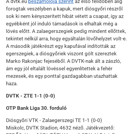
A dvtk.eu
beszámolója szerint
az első félidőben alig
forogtak veszélyben a kapuk, mert diósgyőri részről
sok ki nem kényszerített hibát vétett a csapat, így az
egyébként jól induló támadások is elhaltak még a
lövés előtt. A zalaegerszegiek pedig mindent ellőttek,
tekintet nélkül arra, hogy egyáltalán lövőhelyzet volt-e.
A második játékrészt egy kapufával indították az
egerszegiek, a diósgyőriek viszont gólt szereztek
Marko Rakonjac fejeséből. A DVTK-nak ált a zászló,
ám egy jól eltalált lövéssel egyenlítettek a fehér
mezesek, és egy ponttal gazdagabban utazhattak
haza.
DVTK - ZTE 1-1 (0-0)
OTP Bank Liga 30. forduló
Diósgyőri VTK - Zalaegerszegi TE 1-1 (0-0)
Miskolc, DVTK Stadion, 4632 néző. Játékvezető: