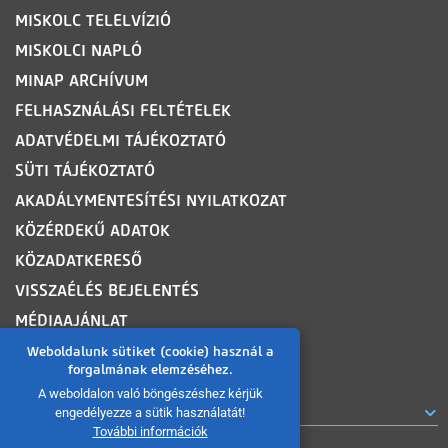
MISKOLC TELELVÍZIÓ
MISKOLCI NAPLÓ
MINAP ARCHÍVUM
FELHASZNÁLÁSI FELTÉTELEK
ADATVÉDELMI TÁJÉKOZTATÓ
SÜTI TÁJÉKOZTATÓ
AKADÁLYMENTESÍTÉSI NYILATKOZAT
KÖZÉRDEKŰ ADATOK
KÖZADATKERESŐ
VISSZAÉLÉS BEJELENTÉS
MÉDIAAJÁNLAT
OLDALTÉRKÉP
Weboldalunk sütiket (cookie) használ a
forgalmának elemzéséhez.
A weboldalon való böngészéshez kérjük
ROVATOK
engedélyezze a sütik használatát!
További információk