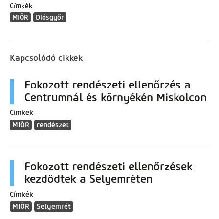
Címkék
MIÖR
Diósgyőr
Kapcsolódó cikkek
Fokozott rendészeti ellenőrzés a
Centrumnál és környékén Miskolcon
Címkék
MIÖR
rendészet
Fokozott rendészeti ellenőrzések
kezdődtek a Selyemréten
Címkék
MIÖR
Selyemrét