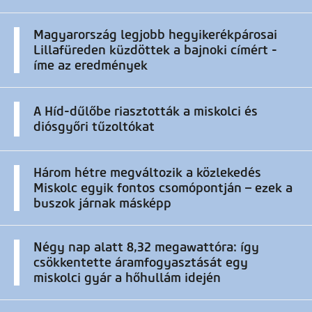
Magyarország legjobb hegyikerékpárosai
Lillafüreden küzdöttek a bajnoki címért -
íme az eredmények
A Híd-dűlőbe riasztották a miskolci és
diósgyőri tűzoltókat
Három hétre megváltozik a közlekedés
Miskolc egyik fontos csomópontján – ezek a
buszok járnak másképp
Négy nap alatt 8,32 megawattóra: így
csökkentette áramfogyasztását egy
miskolci gyár a hőhullám idején