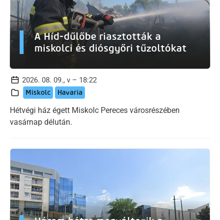
A Híd-dűlőbe riasztották a
miskolci és diósgyőri tűzoltókat
2026. 08. 09., v – 18:22
Miskolc
Havaria
Hétvégi ház égett Miskolc Pereces városrészében
vasárnap délután.