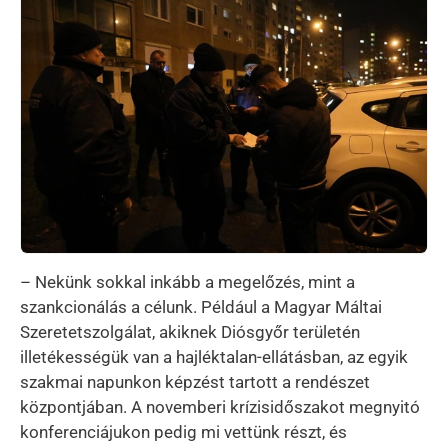
– Nekünk sokkal inkább a megelőzés, mint a
szankcionálás a célunk. Például a Magyar Máltai
Szeretetszolgálat, akiknek Diósgyőr területén
illetékességük van a hajléktalan-ellátásban, az egyik
szakmai napunkon képzést tartott a rendészet
központjában. A novemberi krízisidőszakot megnyitó
konferenciájukon pedig mi vettünk részt, és