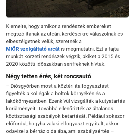
Kiemelte, hogy amikor a rendészek embereket
megszólítanak az utcán, kérdéseikre válaszolnak és
elbeszélgetnek velük, szeretnék a
MIÖR szolgáltató arcát
is megmutatni. Ezt a fajta
munkát körzeti rendészek végzik, akiket a 2015 és
2020 közötti időszakban seriffeknek hívtak.
Négy tetten érés, két roncsautó
– Diósgyőrben most a köztéri italfogyasztást
figyelték a kollégák a boltok környékén és a
lakókörnyezetben. Ezenkívül vizsgálták a kutyatartás
körülményeit. Továbbá ellenőrizték az általános
köztisztasági szabályok betartását. Például sokszor
előfordul, hogyha valaki elfogyaszt egy italt, akkor
odavizel a bérház oldalába, ami szabálysértés –