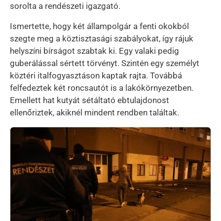
sorolta a rendészeti igazgató.
Ismertette, hogy két állampolgár a fenti okokból
szegte meg a köztisztasági szabályokat, így rájuk
helyszíni bírságot szabtak ki. Egy valaki pedig
guberálással sértett törvényt. Szintén egy személyt
köztéri italfogyasztáson kaptak rajta. Továbbá
felfedeztek két roncsautót is a lakókörnyezetben.
Emellett hat kutyát sétáltató ebtulajdonost
ellenőriztek, akiknél mindent rendben találtak.
Kép