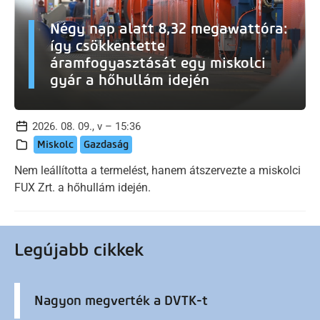
Négy nap alatt 8,32 megawattóra:
így csökkentette
áramfogyasztását egy miskolci
gyár a hőhullám idején
2026. 08. 09., v – 15:36
Miskolc
Gazdaság
Nem leállította a termelést, hanem átszervezte a miskolci
FUX Zrt. a hőhullám idején.
Legújabb cikkek
Nagyon megverték a DVTK-t