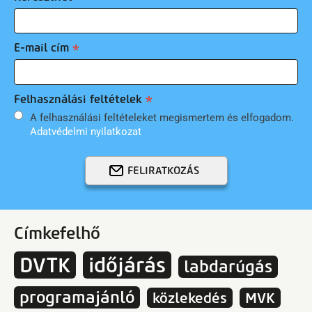
E-mail cím
Felhasználási feltételek
A felhasználási feltételeket megismertem és elfogadom.
Adatvédelmi nyilatkozat
FELIRATKOZÁS
Címkefelhő
DVTK
időjárás
labdarúgás
programajánló
közlekedés
MVK