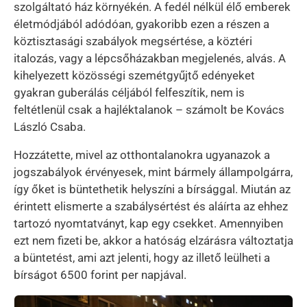
szolgáltató ház környékén. A fedél nélkül élő emberek
életmódjából adódóan, gyakoribb ezen a részen a
köztisztasági szabályok megsértése, a köztéri
italozás, vagy a lépcsőházakban megjelenés, alvás. A
kihelyezett közösségi szemétgyűjtő edényeket
gyakran guberálás céljából felfeszítik, nem is
feltétlenül csak a hajléktalanok – számolt be Kovács
László Csaba.
Hozzátette, mivel az otthontalanokra ugyanazok a
jogszabályok érvényesek, mint bármely állampolgárra,
így őket is büntethetik helyszíni a bírsággal. Miután az
érintett elismerte a szabálysértést és aláírta az ehhez
tartozó nyomtatványt, kap egy csekket. Amennyiben
ezt nem fizeti be, akkor a hatóság elzárásra változtatja
a büntetést, ami azt jelenti, hogy az illető leülheti a
bírságot 6500 forint per napjával.
Kép