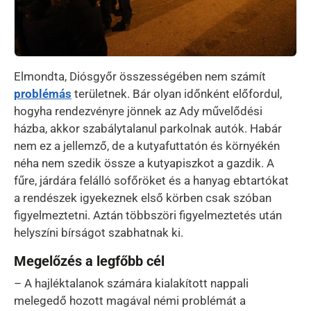
Elmondta, Diósgyőr összességében nem számít
problémás
területnek. Bár olyan időnként előfordul,
hogyha rendezvényre jönnek az Ady művelődési
házba, akkor szabálytalanul parkolnak autók. Habár
nem ez a jellemző, de a kutyafuttatón és környékén
néha nem szedik össze a kutyapiszkot a gazdik. A
fűre, járdára felálló sofőröket és a hanyag ebtartókat
a rendészek igyekeznek első körben csak szóban
figyelmeztetni. Aztán többszöri figyelmeztetés után
helyszíni bírságot szabhatnak ki.
Megelőzés a legfőbb cél
– A hajléktalanok számára kialakított nappali
melegedő hozott magával némi problémát a