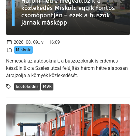
Három hétre megváltozik a
közlekedés Miskolc egyik fontos
csomópontján – ezek a buszok
járnak másképp
2026. 08. 09., v – 16:09
Miskolc
Nemcsak az autósoknak, a buszozóknak is érdemes
készülniük: a Szeles utcai felújítás három hétre alaposan
átrajzolja a környék közlekedését.
közlekedés
MVK