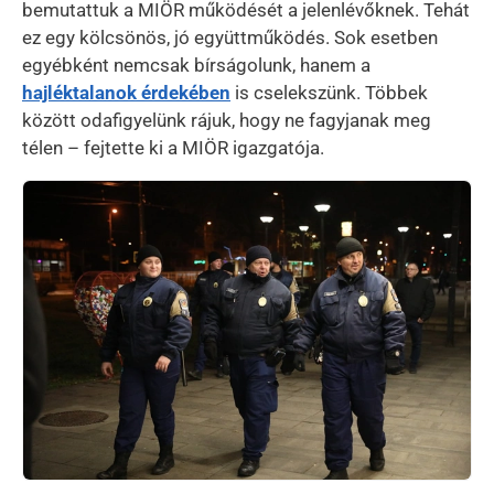
bemutattuk a MIÖR működését a jelenlévőknek. Tehát
ez egy kölcsönös, jó együttműködés. Sok esetben
egyébként nemcsak bírságolunk, hanem a
hajléktalanok érdekében
is cselekszünk. Többek
között odafigyelünk rájuk, hogy ne fagyjanak meg
télen – fejtette ki a MIÖR igazgatója.
Kép