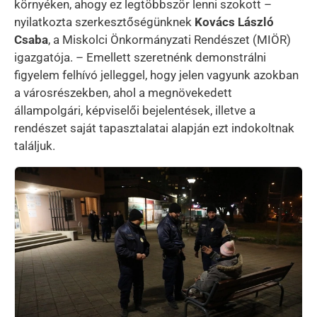
környéken, ahogy ez legtöbbször lenni szokott –
nyilatkozta szerkesztőségünknek
Kovács László
Csaba
, a Miskolci Önkormányzati Rendészet (MIÖR)
igazgatója. – Emellett szeretnénk demonstrálni
figyelem felhívó jelleggel, hogy jelen vagyunk azokban
a városrészekben, ahol a megnövekedett
állampolgári, képviselői bejelentések, illetve a
rendészet saját tapasztalatai alapján ezt indokoltnak
találjuk.
Kép