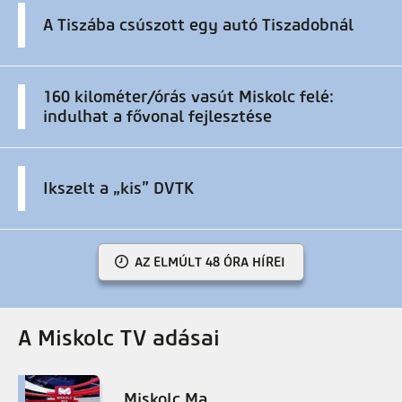
A Tiszába csúszott egy autó Tiszadobnál
160 kilométer/órás vasút Miskolc felé:
indulhat a fővonal fejlesztése
Ikszelt a „kis” DVTK
AZ ELMÚLT 48 ÓRA HÍREI
A Miskolc TV adásai
Miskolc Ma