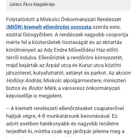
Juhász Ákos képgalériája
Folytatódott a Miskolci Önkormányzati Rendészet
(MIÖR) kiemelt ellenőrzési sorozata
szerda este,
ezúttal Diósgyőrben. A rendészek nagyobb csoportja
mérte fel a közterületek tisztaságát és az ebtartás
körülményeit az Ady Endre Művelődési Ház előtti
térről indulva. Ellenőrizték a rendőrörs környezetét,
majd bejárták az Árpád utca és Kuruc utca közötti
játszóteret, kutyafuttatót, sétányt és parkot. Az akción
Hollósy András
, Miskolc alpolgármestere, miniszteri
biztos és
Bodor Márk
, a városrész önkormányzati
képviselője is megjelent.
– A kiemelt rendészeti ellenőrzéseket csapaterővel
hajtjuk végre, 4-8 munkatársunk bevonásával. Ez
adott esetben hatékonyabb és nagyobb területre
terjedhet ki, mintha csak egy járőrpár jelenne meg a