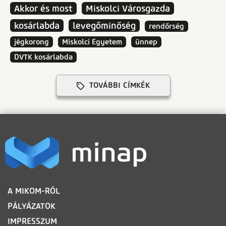
Akkor és most
Miskolci Városgazda
kosárlabda
levegőminőség
rendőrség
jégkorong
Miskolci Egyetem
ünnep
DVTK kosárlabda
TOVÁBBI CÍMKÉK
LÁBLÉC
A MIKOM-RÓL
PÁLYÁZATOK
IMPRESSZUM