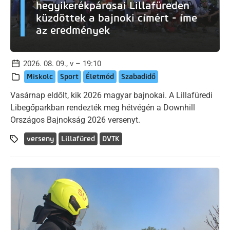
hegyikerékpárosai Lillafüreden
küzdöttek a bajnoki címért - íme
az eredmények
2026. 08. 09., v – 19:10
Miskolc
Sport
Életmód
Szabadidő
Vasárnap eldőlt, kik 2026 magyar bajnokai. A Lillafüredi
Libegőparkban rendezték meg hétvégén a Downhill
Országos Bajnokság 2026 versenyt.
verseny
Lillafüred
DVTK