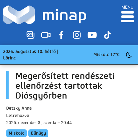
MENÜ
2026. augusztus 10. hétfő |
Miskolc 17°C
Lőrinc
Megerősített rendészeti
ellenőrzést tartottak
Diósgyőrben
Detzky Anna
Létrehozva
2025. december 3., szerda – 20:44
Miskolc
Bűnügy