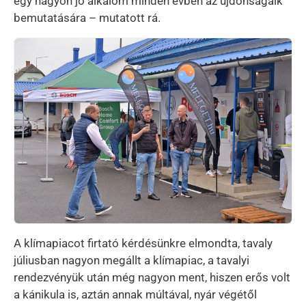
egy nagyon jó alkalom minden évben az újdonságaik
bemutatására – mutatott rá.
Kép
A klímapiacot firtató kérdésünkre elmondta, tavaly
júliusban nagyon megállt a klímapiac, a tavalyi
rendezvényük után még nagyon ment, hiszen erős volt
a kánikula is, aztán annak múltával, nyár végétől