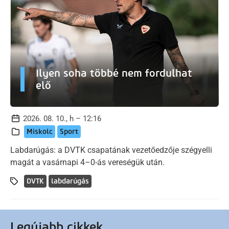
Ilyen soha többé nem fordulhat
elő
2026. 08. 10., h – 12:16
Miskolc
Sport
Labdarúgás: a DVTK csapatának vezetőedzője szégyelli
magát a vasárnapi 4–0-ás vereségük után.
DVTK
labdarúgás
Legújabb cikkek