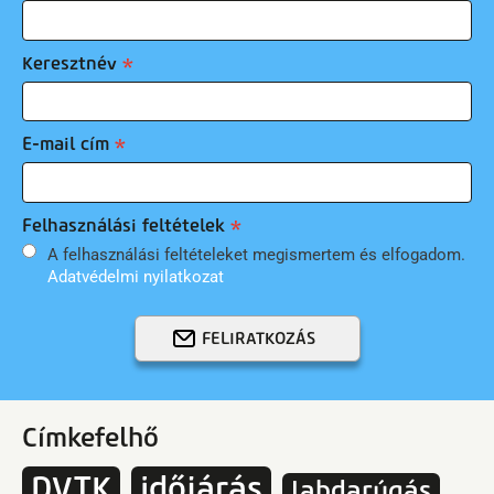
Keresztnév
E-mail cím
Felhasználási feltételek
A felhasználási feltételeket megismertem és elfogadom.
Adatvédelmi nyilatkozat
FELIRATKOZÁS
Címkefelhő
DVTK
időjárás
labdarúgás