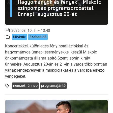
Hagyományok és fények – Miskolc
színpompás programsorozattal
ünnepli augusztus 20-át
2026. 08. 10., h – 13:40
Miskolc
Szabadidő
Koncertekkel, különleges fényinstallációkkal és
hagyományos ünnepi eseményekkel készül Miskolc
önkormányzata államalapító Szent István király
ünnepére. Augusztus 20-án és 21-én a város több pontján
várják rendezvények a miskolciakat és a városba érkező
vendégeket.
nemzeti ünnep
programajánló