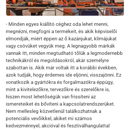
- Minden egyes kiállító céghez oda lehet menni,
megnézni, megfogni a termékeit, és akik képviselői
elmondják, miért éppen az ő kazánjukat, klímájukat
vagy csövüket vegyük meg. A legnagyobb márkák
vannak itt, minden megtudható tőlük a legmodernebb
technikákról és megoldásokról, akár személyre
szabottan is. Akik már voltak itt a korábbi években,
azok tudják, hogy érdemes ide eljönni, visszajönni. Ez
vonatkozik a gyártókra és forgalmazókra éppúgy,
mint a kivitelezőkre, tervezőkre és szerelőkre is,
hiszen most lehetőségük van frissíteni az
ismereteiket és bővíteni a kapcsolatrendszerüket.
Nem mellesleg közvetlenül találkozhatnak a
potenciális vevőikkel, akiket mi számos
kedvezménnyel, akcióval és fesztiválhangulattal