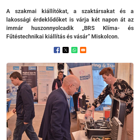
A szakmai kiállítókat, a szaktársakat és a
lakossági érdeklődőket is várja két napon át az
immár huszonnyolcadik „BRS Klíma- és
Fűtéstechnikai kiállítás és vásár” Miskolcon.
Opens in a new window
Opens in a new window
Opens in a new window
Kép