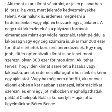
- Aki most akar klímát vásárolni, az jelen pillanatban
jól teszi, ha vesz, mert jelentős kedvezményekkel
teheti. Akár nálunk is, érdemes megnézni a
hirdetéseinket vagy eljönni hozzánk egy ajánlatért. A
nagy raktárkészletek és a pályázati források
elmaradása miatt egy végfelhasználó, tehát például a
lakosság vagy egy cég számára is, akár már 200 ezer
forinttól elérhetők korszerű berendezések. Egy még
jobb, fűtés-optimalizált klímát is be lehet most
szerezni olyan 300 ezer forintos áron. Aki tehát
tervezi, hogy idén klímát szereltet a házába vagy
lakásába, annak érdemes ellátogatni hozzánk és kérni
egy ajánlatot. Vagy ha még nem döntött, akkor csak
eljönni ebben a két napban szétnézni, információkat
szerezni és enni egy jót, miközben meghallgathatják
például Cselepák Balázs koncertjét – ajánlotta
figyelmünkbe Béres Bence.