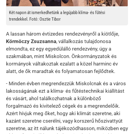
Két napon át ismerkedhetünk a legújabb klíma- és fűtési
trendekkel. Fotó: Osztie Tibor
A lassan három évtizedes rendezvényről a kiötlője,
Körmöczy Zsuzsanna
, vállalkozás tulajdonosa
elmondta, ez egy egyedülálló rendezvény, úgy a
szakmában, mint Miskolcon. Önkormányzatok és
kormányok váltakoztak ezalatt a közel harminc év
alatt, de ők maradtak és folyamatosan fejlődtek.
- Minden évben megrendezzük Miskolcnak és a város
lakosságának ezt a klíma- és fűtéstechnikai kiállítást
és vásárt, ahol találkozhatnak a különböző
forgalmazó és kivitelező cégek és a megrendelőik.
Azért hívjuk meg őket, hogy aki klímát szeretne, aki
kazánt szeretne cserélni, vagy korszerű hőszivattyút
szeretne, az itt nálunk tájékozódhasson, miközben egy