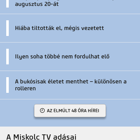
augusztus 20-át
Hiába tiltották el, mégis vezetett
Ilyen soha többé nem fordulhat elő
A bukósisak életet menthet – különösen a
rolleren
AZ ELMÚLT 48 ÓRA HÍREI
A Miskolc TV adásai