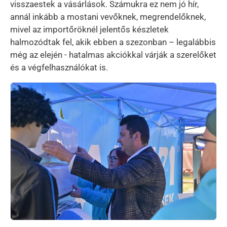
visszaestek a vásárlások. Számukra ez nem jó hír,
annál inkább a mostani vevőknek, megrendelőknek,
mivel az importőröknél jelentős készletek
halmozódtak fel, akik ebben a szezonban – legalábbis
még az elején - hatalmas akciókkal várják a szerelőket
és a végfelhasználókat is.
Kép