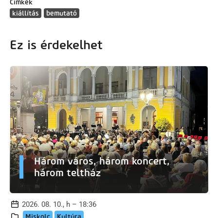
Címkék
kiállítás
bemutató
Ez is érdekelhet
Három város, három koncert,
három teltház
2026. 08. 10., h – 18:36
Miskolc
Kultúra