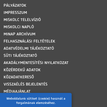
PÁLYÁZATOK
IMPRESSZUM
MISKOLC TELELVÍZIÓ
MISKOLCI NAPLÓ
MINAP ARCHÍVUM
FELHASZNÁLÁSI FELTÉTELEK
ADATVÉDELMI TÁJÉKOZTATÓ
SÜTI TÁJÉKOZTATÓ
AKADÁLYMENTESÍTÉSI NYILATKOZAT
KÖZÉRDEKŰ ADATOK
KÖZADATKERESŐ
VISSZAÉLÉS BEJELENTÉS
MÉDIAAJÁNLAT
OLDALTÉRKÉP
Weboldalunk sütiket (cookie) használ a
forgalmának elemzéséhez.