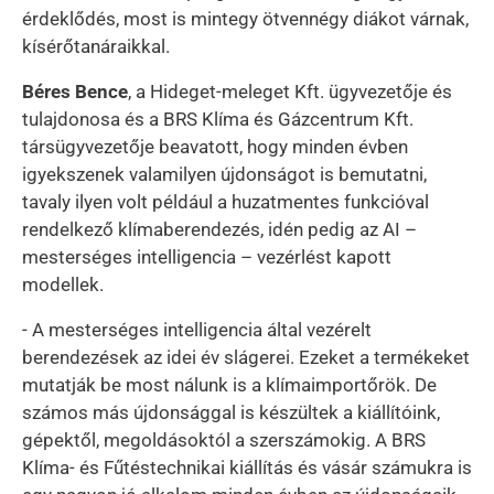
érdeklődés, most is mintegy ötvennégy diákot várnak,
kísérőtanáraikkal.
Béres Bence
, a Hideget-meleget Kft. ügyvezetője és
tulajdonosa és a BRS Klíma és Gázcentrum Kft.
társügyvezetője beavatott, hogy minden évben
igyekszenek valamilyen újdonságot is bemutatni,
tavaly ilyen volt például a huzatmentes funkcióval
rendelkező klímaberendezés, idén pedig az AI –
mesterséges intelligencia – vezérlést kapott
modellek.
- A mesterséges intelligencia által vezérelt
berendezések az idei év slágerei. Ezeket a termékeket
mutatják be most nálunk is a klímaimportőrök. De
számos más újdonsággal is készültek a kiállítóink,
gépektől, megoldásoktól a szerszámokig. A BRS
Klíma- és Fűtéstechnikai kiállítás és vásár számukra is