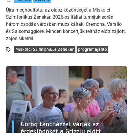
Újra meghódította az olasz közönséget a Miskolci
Szimfonikus Zenekar. 2026-os itáliai turnéjuk során
három csodás városban muzsikáltak: Cremona, Varallo
és Salsomaggiore. Minden koncertjük teltház előtt zajlott,
zajos sikerrel.
Miskolci Szimfonikus Zenekar
programajánló
Görög táncházzal várják az
érdeklődőket a Grizzly előtt