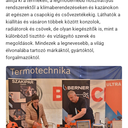
állítja ki a termékeit, a legmodernebb hőszivattyús
rendszerektől a klímaberendezéseken és kazánokon
át egészen a csapokig és csővezetékekig. Láthatók a
kiállítás és vásáron többek között konzolok,
radiátorok és csövek, de olyan kiegészítők is, mint a
különböző tisztító- és vízlágyító szerek és
megoldások. Mindezek a legnevesebb, a világ
élvonalába tartozó márkáktól, gyártóktól,
forgalmazóktól.
Kép