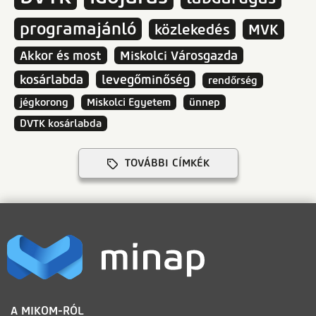
programajánló
közlekedés
MVK
Akkor és most
Miskolci Városgazda
kosárlabda
levegőminőség
rendőrség
jégkorong
Miskolci Egyetem
ünnep
DVTK kosárlabda
TOVÁBBI CÍMKÉK
LÁBLÉC
A MIKOM-RÓL