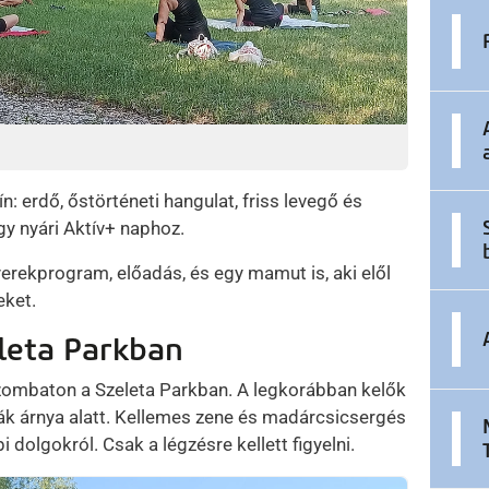
 erdő, őstörténeti hangulat, friss levegő és
gy nyári Aktív+ naphoz.
yerekprogram, előadás, és egy mamut is, aki elől
eket.
leta Parkban
zombaton a Szeleta Parkban. A legkorábban kelők
ák árnya alatt. Kellemes zene és madárcsicsergés
dolgokról. Csak a légzésre kellett figyelni.