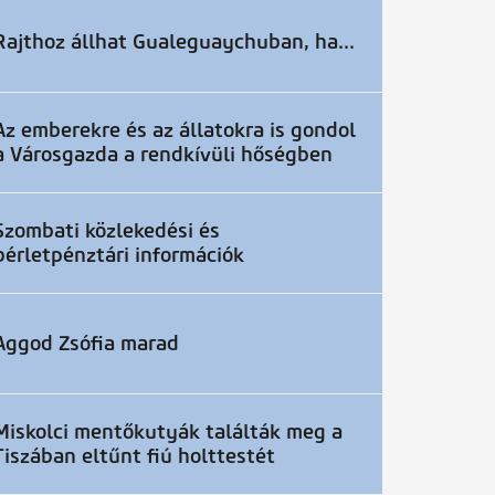
Rajthoz állhat Gualeguaychuban, ha...
Az emberekre és az állatokra is gondol
a Városgazda a rendkívüli hőségben
Szombati közlekedési és
bérletpénztári információk
Aggod Zsófia marad
Miskolci mentőkutyák találták meg a
Tiszában eltűnt fiú holttestét