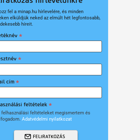
liratkozás hírlevelünkre
ozz fel a minap.hu hírlevelére, és minden
eken elküldjük neked az elmúlt hét legfontosabb,
rdekesebb híreit.
etéknév
esztnév
il cím
asználási feltételek
 felhasználási feltételeket megismertem és
lfogadom.
Adatvédelmi nyilatkozat
FELIRATKOZÁS