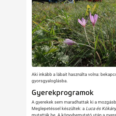
Aki inkább a lábait használta volna: bekap
gyorsgyaloglásba.
Gyerekprogramok
A gyerekek sem maradhattak ki a mozgásból,
Meglepetéssel készültek: a
Luca és Kókány
mutatták be. A könyvbemutató után a gyer