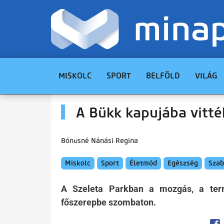
MISKOLC
SPORT
BELFÖLD
VILÁG
A Bükk kapujába vitt
Bónusné Nánási Regina
Miskolc
Sport
Életmód
Egészség
Szab
A Szeleta Parkban a mozgás, a term
főszerepbe szombaton.