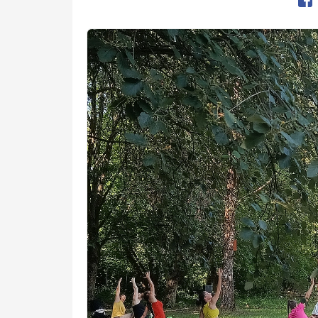
Op
Kép