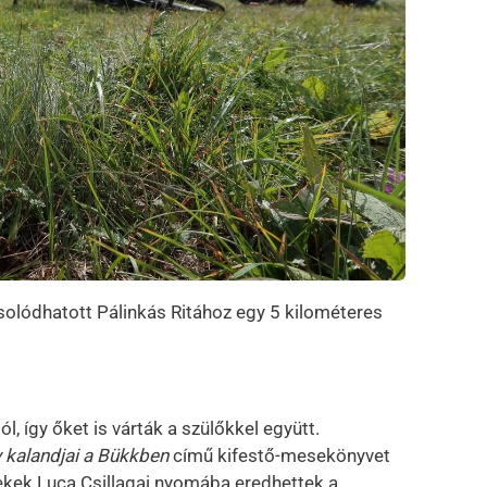
csolódhatott Pálinkás Ritához egy 5 kilométeres
 így őket is várták a szülőkkel együtt.
 kalandjai a Bükkben
című kifestő-mesekönyvet
ekek Luca Csillagai nyomába eredhettek a