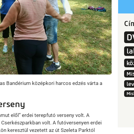
Cí
D
l
kö
Mi
s Bandérium középkori harcos edzés várta a
le
Mis
erseny
ut elől” erdei terepfutó verseny volt. A
 a Cserkészparkban volt. A futóversenyen erdei
 keresztül vezetett az út Szeleta Parktól