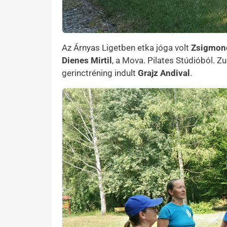
Az Árnyas Ligetben etka jóga volt
Zsigmond
Dienes Mirtil
, a Mova. Pilates Stúdióból. Z
gerinctréning indult
Grajz Andival
.
Kép