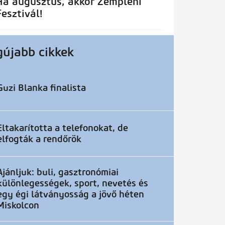
Ha augusztus, akkor Zempléni
Fesztivál!
gújabb cikkek
Guzi Blanka finalista
Eltakarította a telefonokat, de
elfogták a rendőrök
Ajánljuk: buli, gasztronómiai
különlegességek, sport, nevetés és
egy égi látványosság a jövő héten
Miskolcon