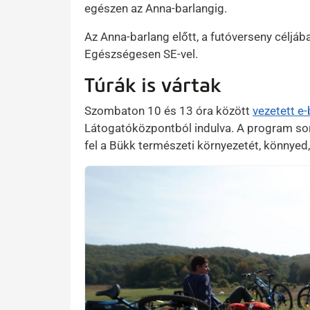
egészen az Anna-barlangig.
Az Anna-barlang előtt, a futóverseny céljá
Egészségesen SE-vel.
Túrák is vártak
Szombaton 10 és 13 óra között
vezetett e-
Látogatóközpontból indulva. A program sor
fel a Bükk természeti környezetét, könnye
Kép