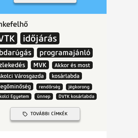
mkefelhő
VTK
időjárás
abdarúgás
programajánló
zlekedés
MVK
Akkor és most
skolci Városgazda
kosárlabda
vegőminőség
rendőrség
jégkorong
kolci Egyetem
ünnep
DVTK kosárlabda
TOVÁBBI CÍMKÉK