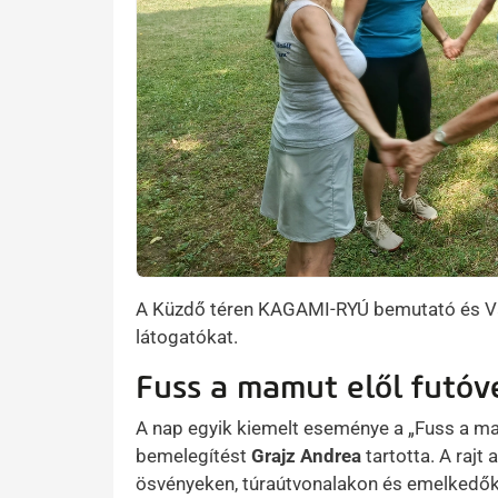
A Küzdő téren KAGAMI-RYÚ bemutató és Va
látogatókat.
Fuss a mamut elől futóv
A nap egyik kiemelt eseménye a „Fuss a mam
bemelegítést
Grajz Andrea
tartotta. A rajt
ösvényeken, túraútvonalakon és emelkedőkön