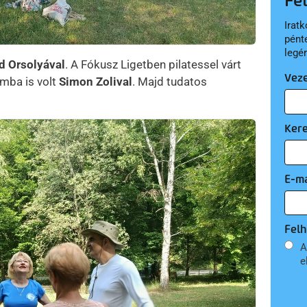
Fe
Iratk
pént
legé
 Orsolyával
. A Fókusz Ligetben pilatessel várt
Vez
umba is volt
Simon Zolival
. Majd tudatos
Ker
E-ma
Felh
A
e