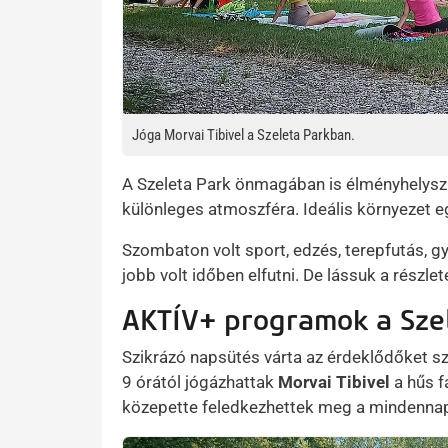
Jóga Morvai Tibivel a Szeleta Parkban.
A Szeleta Park önmagában is élményhelyszín:
különleges atmoszféra. Ideális környezet e
Szombaton volt sport, edzés, terepfutás, g
jobb volt időben elfutni. De lássuk a részlet
AKTÍV+ programok a Sze
Szikrázó napsütés várta az érdeklődőket s
9 órától jógázhattak
Morvai Tibivel
a hűs f
közepette feledkezhettek meg a mindennapi 