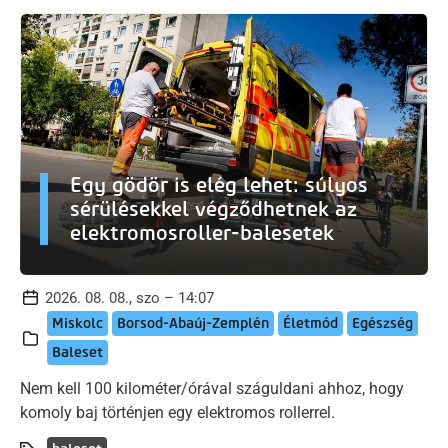
Egy gödör is elég lehet: súlyos
sérülésekkel végződhetnek az
elektromosroller-balesetek
2026. 08. 08., szo – 14:07
Miskolc
Borsod-Abaúj-Zemplén
Életmód
Egészség
Baleset
Nem kell 100 kilométer/órával száguldani ahhoz, hogy
komoly baj történjen egy elektromos rollerrel.