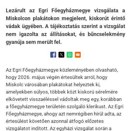
Lezárult az Egri Főegyházmegye vizsgálata a
Miskolcon plakátokon megjelent, kiskorút érintő
vádak ügyében. A tájékoztatás szerint a vizsgálat
nem igazolta az állításokat, és bűncselekmény
gyanúja sem merült fel.
Opens in a new window
Opens in a new window
Opens in a new window
Az Egri Főegyházmegye közleményében olvasható,
hogy 2026. május végén értesültek arról, hogy
Miskolc városában plakátokat helyeztek ki,
amelyekben súlyos, többek közt kiskorú sérelmére
elkövetett visszaéléssel vádoltak meg egy, korábban
a főegyházmegye területén szolgáló klerikust. Az Egri
Főegyházmegye, ahogy azt nemrégiben hírül adta, az
értesülést követően azonnal átfogó előzetes
vizsgálatot indított. Az egyházi vizsgálat során a