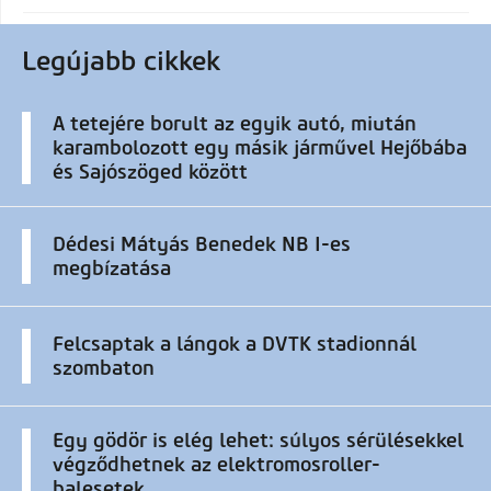
Legújabb cikkek
A tetejére borult az egyik autó, miután
karambolozott egy másik járművel Hejőbába
és Sajószöged között
Dédesi Mátyás Benedek NB I-es
megbízatása
Felcsaptak a lángok a DVTK stadionnál
szombaton
Egy gödör is elég lehet: súlyos sérülésekkel
végződhetnek az elektromosroller-
balesetek