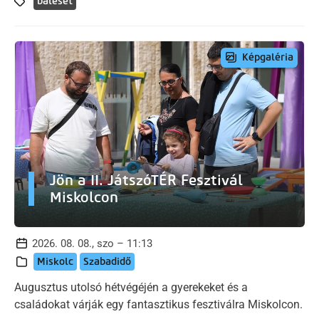
baleset
Képgaléria
Jön a II. JátszóTÉR Fesztivál
Miskolcon
2026. 08. 08., szo – 11:13
Miskolc
Szabadidő
Augusztus utolsó hétvégéjén a gyerekeket és a
családokat várják egy fantasztikus fesztiválra Miskolcon.