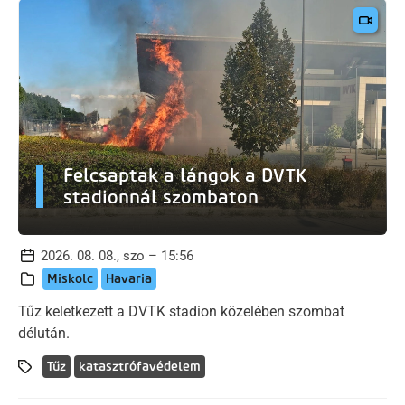
Felcsaptak a lángok a DVTK
stadionnál szombaton
2026. 08. 08., szo – 15:56
Miskolc
Havaria
Tűz keletkezett a DVTK stadion közelében szombat
délután.
Tűz
katasztrófavédelem