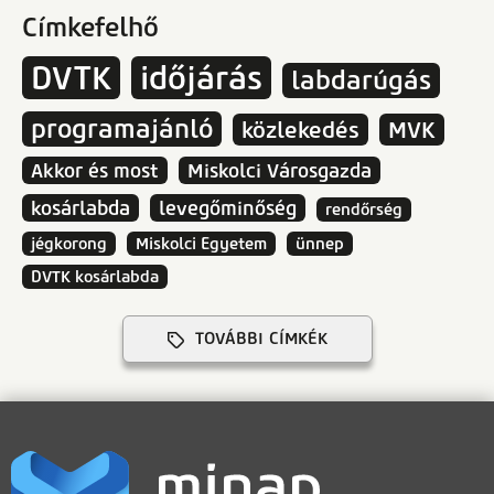
Címkefelhő
DVTK
időjárás
labdarúgás
programajánló
közlekedés
MVK
Akkor és most
Miskolci Városgazda
kosárlabda
levegőminőség
rendőrség
jégkorong
Miskolci Egyetem
ünnep
DVTK kosárlabda
TOVÁBBI CÍMKÉK