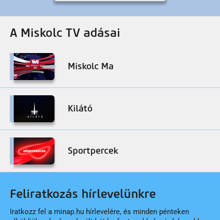
A Miskolc TV adásai
Miskolc Ma
Kilátó
Sportpercek
Feliratkozás hírlevelünkre
Iratkozz fel a minap.hu hírlevelére, és minden pénteken