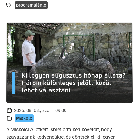
programajánló
Ki legyen augusztus hónap állata?
Három különleges jelölt közül
lehet választani
2026. 08. 08., szo – 09:00
Miskolc
A Miskolci Állatkert ismét arra kéri követőit, hogy
szavazzanak kedvencükre, és döntsék el, ki legyen