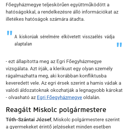
Főegyházmegye teljeskörűen együttműködött a
hatóságokkal, a rendelkezésre álló információkat az
illetékes hatóságok számára átadta.
A kiskorúak sérelmére elkövetett visszaélés vádja
alaptalan
- ezt állapította meg az Egri Főegyházmegye
vizsgálata. Azt írják, a klerikust egy olyan személy
rágalmazhatta meg, aki korábban konfliktusba
keveredett vele. Az egri érsek szerint a hamis vádak a
valódi áldozatoknak okozhatják a legnagyobb károkat
- olvasható az
Egri Főegyházmegye
oldalán.
Reagált Miskolc polgármestere
Tóth-Szántai József
, Miskolc polgármestere szerint
a gyermekeket érintő jelzéseket minden esetben