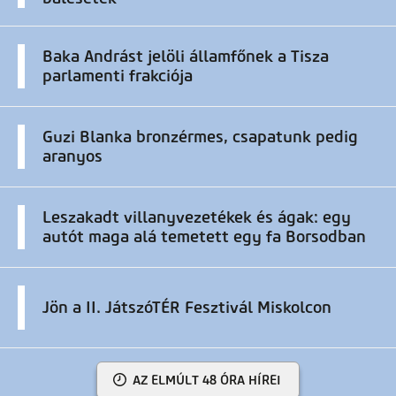
Baka Andrást jelöli államfőnek a Tisza
parlamenti frakciója
Guzi Blanka bronzérmes, csapatunk pedig
aranyos
Leszakadt villanyvezetékek és ágak: egy
autót maga alá temetett egy fa Borsodban
Jön a II. JátszóTÉR Fesztivál Miskolcon
AZ ELMÚLT 48 ÓRA HÍREI