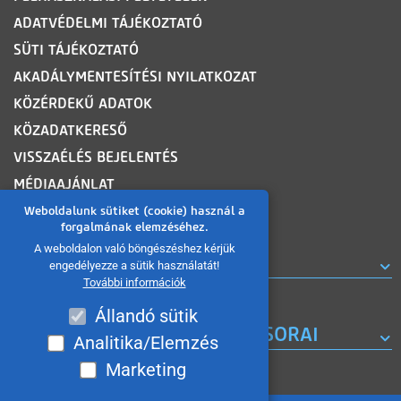
ADATVÉDELMI TÁJÉKOZTATÓ
SÜTI TÁJÉKOZTATÓ
AKADÁLYMENTESÍTÉSI NYILATKOZAT
KÖZÉRDEKŰ ADATOK
KÖZADATKERESŐ
VISSZAÉLÉS BEJELENTÉS
MÉDIAAJÁNLAT
OLDALTÉRKÉP
Weboldalunk sütiket (cookie) használ a
forgalmának elemzéséhez.
A weboldalon való böngészéshez kérjük
ROVATOK
engedélyezze a sütik használatát!
További információk
Állandó sütik
A MISKOLC TV KORÁBBI MŰSORAI
Analitika/Elemzés
Marketing