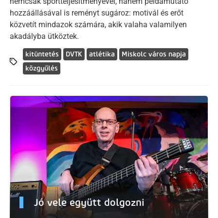
nemcsak sportteljesítményével, hanem példamutató
hozzáállásával is reményt sugároz: motivál és erőt
közvetít mindazok számára, akik valaha valamilyen
akadályba ütköztek.
kitüntetés
DVTK
atlétika
Miskolc város napja
közgyűlés
Jó vele együtt dolgozni