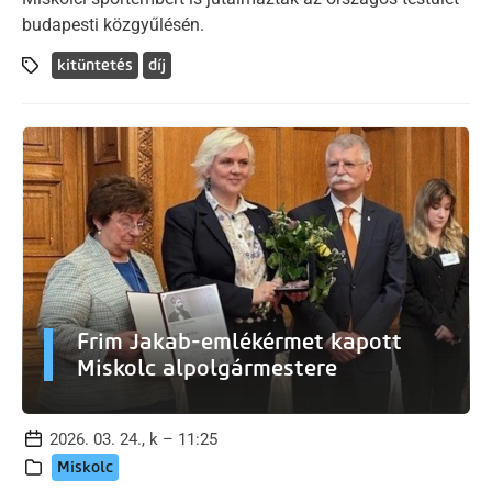
budapesti közgyűlésén.
kitüntetés
díj
Frim Jakab-emlékérmet kapott
Miskolc alpolgármestere
2026. 03. 24., k – 11:25
Miskolc