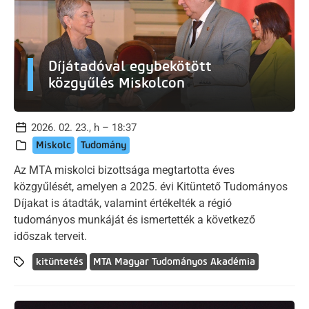
Díjátadóval egybekötött
közgyűlés Miskolcon
2026. 02. 23., h – 18:37
Miskolc
Tudomány
Az MTA miskolci bizottsága megtartotta éves
közgyűlését, amelyen a 2025. évi Kitüntető Tudományos
Díjakat is átadták, valamint értékelték a régió
tudományos munkáját és ismertették a következő
időszak terveit.
kitüntetés
MTA Magyar Tudományos Akadémia