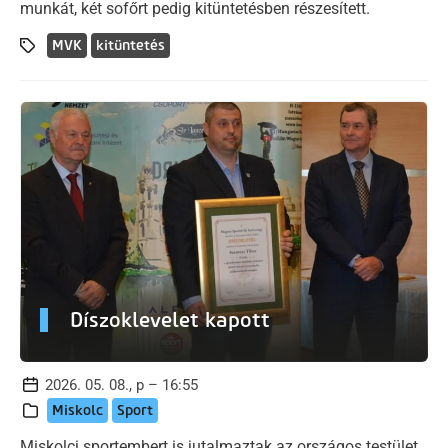
munkát, két sofőrt pedig kitüntetésben részesített.
MVK
kitüntetés
Díszoklevelet kapott
2026. 05. 08., p – 16:55
Miskolc
Sport
Miskolci sportembert is jutalmaztak az országos testület