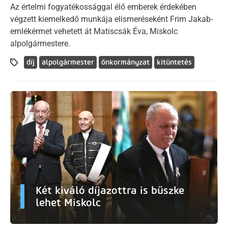
Az értelmi fogyatékossággal élő emberek érdekében
végzett kiemelkedő munkája elismeréseként Frim Jakab-
emlékérmet vehetett át Matiscsák Éva, Miskolc
alpolgármestere.
díj
alpolgármester
önkormányzat
kitüntetés
Két kiváló díjazottra is büszke
lehet Miskolc