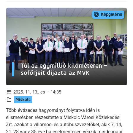
Képgaléria
Túl az egymillió kilométeren –
sofőrjeit díjazta az MVK
2025. 11. 13., cs – 14:35
Miskolc
Több évtizedes hagyományt folytatva idén is
elismerésben részesítette a Miskolc Városi Közlekedési
Zrt. azokat a villamos- és autóbuszvezetőket, akik 7, 14,
21, 28 vagy 35 éve balesetmentesen végzik mindennapi