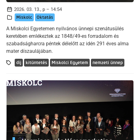
2026. 03. 13., p – 14:54
Miskolc
Oktatás
A Miskolci Egyetemen nyilvános ünnepi szenátusülés
keretében emlékeztek az 1848/49-es forradalom és
szabadságharcra péntek délelőtt az idén 291 éves alma
mater díszaulájában.
díj
kitüntetés
Miskolci Egyetem
nemzeti ünnep