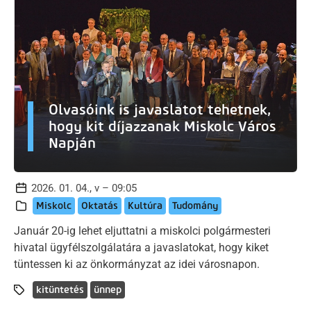
Olvasóink is javaslatot tehetnek,
hogy kit díjazzanak Miskolc Város
Napján
2026. 01. 04., v – 09:05
Miskolc
Oktatás
Kultúra
Tudomány
Január 20-ig lehet eljuttatni a miskolci polgármesteri
hivatal ügyfélszolgálatára a javaslatokat, hogy kiket
tüntessen ki az önkormányzat az idei városnapon.
kitüntetés
ünnep