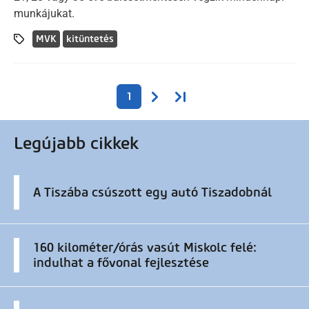
munkájukat.
MVK
kitüntetés
Oldalszámozás
Következő oldal
Utolsó oldal
1
Legújabb cikkek
A Tiszába csúszott egy autó Tiszadobnál
160 kilométer/órás vasút Miskolc felé:
indulhat a fővonal fejlesztése