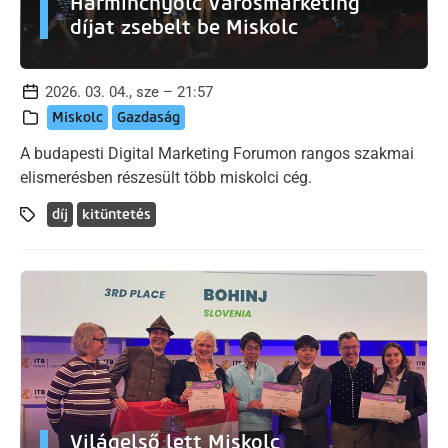
Harmincnyolc Városmarketing
díjat zsebelt be Miskolc
2026. 03. 04., sze – 21:57
Miskolc
Gazdaság
A budapesti Digital Marketing Forumon rangos szakmai
elismerésben részesült több miskolci cég.
díj
kitüntetés
Világelső lett Miskolc