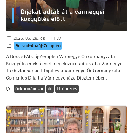
Díjakat adtak át a vármegyei
közgyűlés előtt
2026. 05. 28., cs – 11:37
Borsod-Abaúj-Zemplén
A Borsod-Abaúj-Zemplén Vármegye Önkormányzata
Közgyűlésének ülését megelőzően adták át a Vármegye
Tűzbiztonságáért Díjat és a Vármegye Önkormányzata
Comenius Díjait a Vármegyeháza Dísztermében.
önkormányzat
díj
kitüntetés