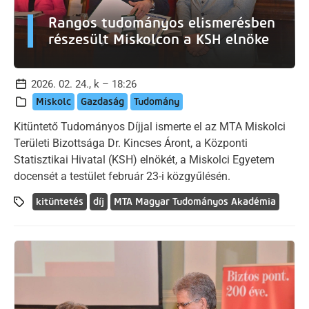
Rangos tudományos elismerésben
részesült Miskolcon a KSH elnöke
2026. 02. 24., k – 18:26
Miskolc
Gazdaság
Tudomány
Kitüntető Tudományos Díjjal ismerte el az MTA Miskolci
Területi Bizottsága Dr. Kincses Áront, a Központi
Statisztikai Hivatal (KSH) elnökét, a Miskolci Egyetem
docensét a testület február 23-i közgyűlésén.
kitüntetés
díj
MTA Magyar Tudományos Akadémia