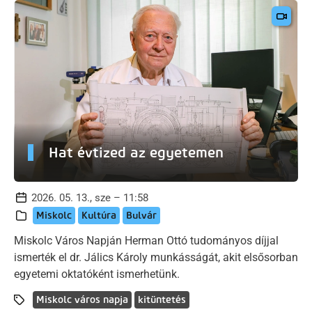
Hat évtized az egyetemen
2026. 05. 13., sze – 11:58
Miskolc
Kultúra
Bulvár
Miskolc Város Napján Herman Ottó tudományos díjjal
ismerték el dr. Jálics Károly munkásságát, akit elsősorban
egyetemi oktatóként ismerhetünk.
Miskolc város napja
kitüntetés