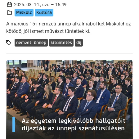
2026. 03. 14., szo – 15:49
Miskolc
Kultúra
A március 15-i nemzeti ünnep alkalmából két Miskolchoz
kötődő, jól ismert művészt tűntettek ki.
nemzeti ünnep
kitüntetés
díj
Az egyetem legkiválóbb hallgatóit
díjazták az ünnepi szenátusülésen