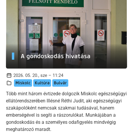
A gondoskodás hivatása
2026. 05. 20., sze – 11:24
Miskolc
Kultúra
Bulvár
Több mint három évtizede dolgozik Miskolc egészségügyi
ellátórendszerében Illésné Réthi Judit, aki egészségügyi
szakápolóként nemcsak szakmai tudásával, hanem
emberségével is segíti a rászorulókat. Munkájában a
gondoskodás és a személyes odafigyelés mindvégig
meghatározó maradt.