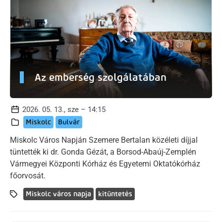
Az emberség szolgálatában
2026. 05. 13., sze – 14:15
Miskolc
Bulvár
Miskolc Város Napján Szemere Bertalan közéleti díjjal
tüntették ki dr. Gonda Gézát, a Borsod-Abaúj-Zemplén
Vármegyei Központi Kórház és Egyetemi Oktatókórház
főorvosát.
Miskolc város napja
kitüntetés