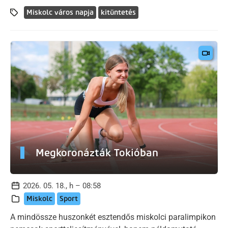
Miskolc város napja
kitüntetés
Megkoronázták Tokióban
2026. 05. 18., h – 08:58
Miskolc
Sport
A mindössze huszonkét esztendős miskolci paralimpikon