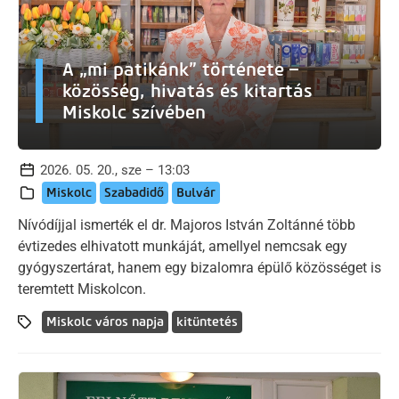
A „mi patikánk” története –
közösség, hivatás és kitartás
Miskolc szívében
2026. 05. 20., sze – 13:03
Miskolc
Szabadidő
Bulvár
Nívódíjjal ismerték el dr. Majoros István Zoltánné több
évtizedes elhivatott munkáját, amellyel nemcsak egy
gyógyszertárat, hanem egy bizalomra épülő közösséget is
teremtett Miskolcon.
Miskolc város napja
kitüntetés