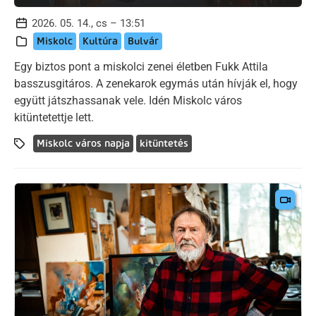
2026. 05. 14., cs – 13:51
Miskolc
Kultúra
Bulvár
Egy biztos pont a miskolci zenei életben Fukk Attila
basszusgitáros. A zenekarok egymás után hívják el, hogy
együtt játszhassanak vele. Idén Miskolc város
kitüntetettje lett.
Miskolc város napja
kitüntetés