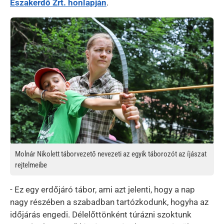
Északerdő Zrt. honlapján
.
Kép
Molnár Nikolett táborvezető nevezeti az egyik táborozót az íjászat
rejtelmeibe
- Ez egy erdőjáró tábor, ami azt jelenti, hogy a nap
nagy részében a szabadban tartózkodunk, hogyha az
időjárás engedi. Délelőttönként túrázni szoktunk