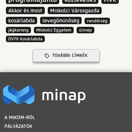
Akkor és most
Miskolci Városgazda
kosárlabda
levegőminőség
rendőrség
jégkorong
Miskolci Egyetem
ünnep
DVTK kosárlabda
TOVÁBBI CÍMKÉK
LÁBLÉC
A MIKOM-RÓL
PÁLYÁZATOK