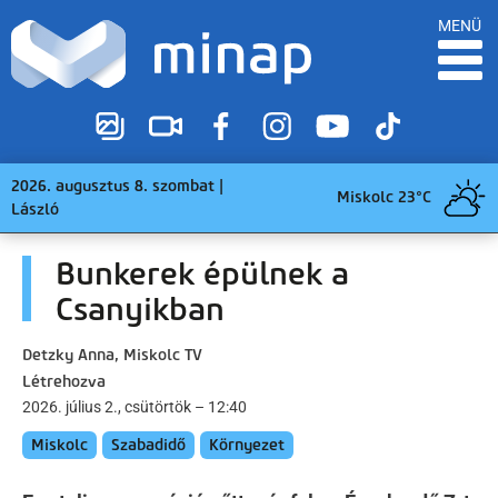
MENÜ
2026. augusztus 8. szombat |
Miskolc 23°C
László
Bunkerek épülnek a
Csanyikban
Detzky Anna, Miskolc TV
Létrehozva
2026. július 2., csütörtök – 12:40
Miskolc
Szabadidő
Környezet