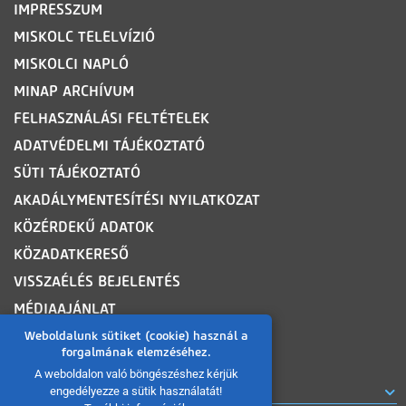
IMPRESSZUM
MISKOLC TELELVÍZIÓ
MISKOLCI NAPLÓ
MINAP ARCHÍVUM
FELHASZNÁLÁSI FELTÉTELEK
ADATVÉDELMI TÁJÉKOZTATÓ
SÜTI TÁJÉKOZTATÓ
AKADÁLYMENTESÍTÉSI NYILATKOZAT
KÖZÉRDEKŰ ADATOK
KÖZADATKERESŐ
VISSZAÉLÉS BEJELENTÉS
MÉDIAAJÁNLAT
OLDALTÉRKÉP
Weboldalunk sütiket (cookie) használ a
forgalmának elemzéséhez.
A weboldalon való böngészéshez kérjük
ROVATOK
engedélyezze a sütik használatát!