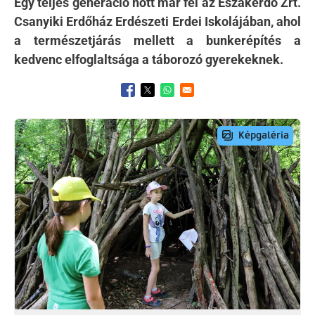
Egy teljes generáció nőtt már fel az Északerdő Zrt.
Csanyiki Erdőház Erdészeti Erdei Iskolájában, ahol
a természetjárás mellett a bunkerépítés a
kedvenc elfoglaltsága a táborozó gyerekeknek.
Opens in a new window
Opens in a new window
Opens in a new window
Preview Image