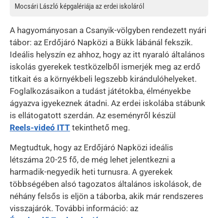
Mocsári László képgalériája az erdei iskoláról
A hagyományosan a Csanyik-völgyben rendezett nyári
tábor: az Erdőjáró Napközi a Bükk lábánál fekszik.
Ideális helyszín ez ahhoz, hogy az itt nyaraló általános
iskolás gyerekek testközelből ismerjék meg az erdő
titkait és a környékbeli legszebb kirándulóhelyeket.
Foglalkozásaikon a tudást játétokba, élményekbe
ágyazva igyekeznek átadni. Az erdei iskolába stábunk
is ellátogatott szerdán. Az eseményről készül
Reels-videó ITT
tekinthető meg.
Megtudtuk, hogy az Erdőjáró Napközi ideális
létszáma 20-25 fő, de még lehet jelentkezni a
harmadik-negyedik heti turnusra. A gyerekek
többségében alsó tagozatos általános iskolások, de
néhány felsős is eljön a táborba, akik már rendszeres
visszajárók. További információ: az