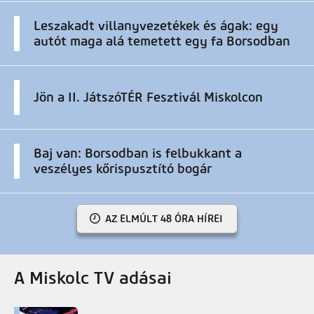
Leszakadt villanyvezetékek és ágak: egy
autót maga alá temetett egy fa Borsodban
Jön a II. JátszóTÉR Fesztivál Miskolcon
Baj van: Borsodban is felbukkant a
veszélyes kőrispusztító bogár
AZ ELMÚLT 48 ÓRA HÍREI
A Miskolc TV adásai