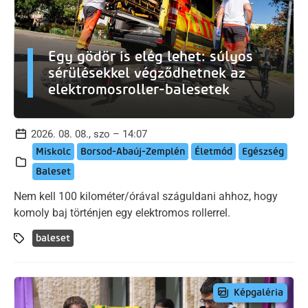
Egy gödör is elég lehet: súlyos
sérülésekkel végződhetnek az
elektromosroller-balesetek
2026. 08. 08., szo – 14:07
Miskolc
Borsod-Abaúj-Zemplén
Életmód
Egészség
Baleset
Nem kell 100 kilométer/órával száguldani ahhoz, hogy
komoly baj történjen egy elektromos rollerrel.
baleset
Képgaléria