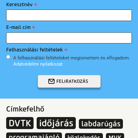
Keresztnév
E-mail cím
Felhasználási feltételek
A felhasználási feltételeket megismertem és elfogadom.
Adatvédelmi nyilatkozat
FELIRATKOZÁS
Címkefelhő
DVTK
időjárás
labdarúgás
programajánló
közlekedés
MVK