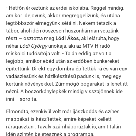
- Hétfőn érkeztünk az erdei iskolába. Reggel mindig,
amikor idejövünk, akkor megreggelizünk, és utána
legtöbbször elmegyünk sétálni. Nekem tetszik a
tábor, ahol idén összesen huszonhárman veszünk
részt – osztotta meg
Lódi Ákos
, aki elárulta, hogy
néhai
Lódi György
unokája, aki az MTV Híradó
miskolci tudósítója volt. - Talán eddig az volt a
legjobb, amikor ebéd után az erdőben bunkereket
építettünk. Direkt egy dombra építettük rá és van egy
vadászlesünk és házikészítésű padunk is, meg egy
kertünk növényekkel. Zümmögő bogarakat is lehet itt
nézni. A boszorkánylepkék mindig visszajönnek ide
inni – sorolta.
Elmondta, ezenkívül volt már íjászkodás és színes
mappákat is készítettek, amire képeket kellett
ráragasztani. Tavaly számháborúztak is, amit talán
idén szintén beletesznek a programba.