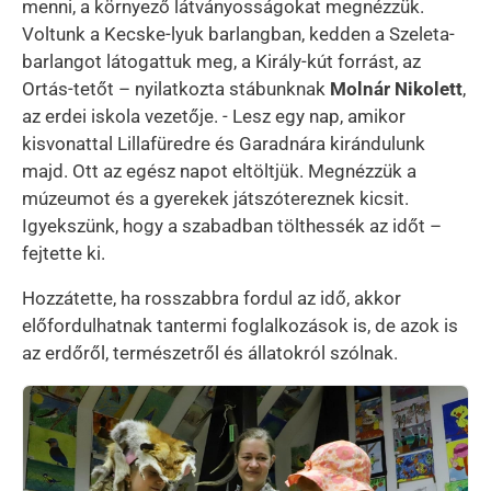
menni, a környező látványosságokat megnézzük.
Voltunk a Kecske-lyuk barlangban, kedden a Szeleta-
barlangot látogattuk meg, a Király-kút forrást, az
Ortás-tetőt – nyilatkozta stábunknak
Molnár Nikolett
,
az erdei iskola vezetője. - Lesz egy nap, amikor
kisvonattal Lillafüredre és Garadnára kirándulunk
majd. Ott az egész napot eltöltjük. Megnézzük a
múzeumot és a gyerekek játszótereznek kicsit.
Igyekszünk, hogy a szabadban tölthessék az időt –
fejtette ki.
Hozzátette, ha rosszabbra fordul az idő, akkor
előfordulhatnak tantermi foglalkozások is, de azok is
az erdőről, természetről és állatokról szólnak.
Kép